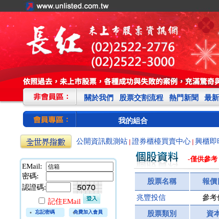
關於我們
股票交割流程
熱門新聞
最新
我的組合
公開資訊觀測站
證券櫃檯買賣中心
興櫃即
|
|
-僅供參考
EMail:
密碼:
股票名稱
報價
認證碼:
兆豐投信
參考
記住EMail
忘記密碼
免費加入會員
股票類別
資