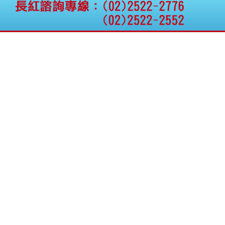
公告向關係人取得使用
權資產
仁新醫藥:代重要子公司
BeliteBio,Inc公告受邀參
加第27屆眼
巨生生醫:公告本公司
MPB-1523MRI顯影劑-
肝細胞癌接獲美國FD
格斯科技*:公告調整本
公司私募專區資訊(董事
會決議日起兩日內應申
報相關資
格斯科技*:公告更正
115/05/12重訊內容(停
止過戶起始日期)
將捷:代子公司忠明營造
工程股份有限公司公告
「新北市淡水區海鷗段
11
阿波羅電力:公告本公司
法人監察人改派代表人
永信藥品工業:本公司委
外廠商活動網站消費者