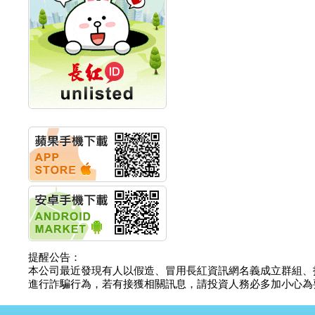
創新高 啟動興櫃轉上櫃
計畫
明緯企業:明緯永續科技
競賽 以電源驅動善的力
量
秀育企業:秀育SHO-U儲
能系統 獲國內首張CNS
認證
聯博投信:聯博00404A
從容擁抱台股主流
華旭先進:代重要子公司
碩通散熱股份有限公司
公告董事會通過發言人
及代理發
華旭先進:代重要子公司
碩通散熱股份有限公司
公告董事會決議發行員
工認股權
華旭先進:代重要子公司
提醒公告：
碩通散熱股份有限公司
本公司最近發現有人以假造、冒用長紅資訊網名義成立群組、
公告董事會追認113年
進行詐騙行為，若有接獲相關訊息，請投資人務必多加小心為要，如
向關係
華旭先進:代重要子公司
碩通散熱股份有限公司