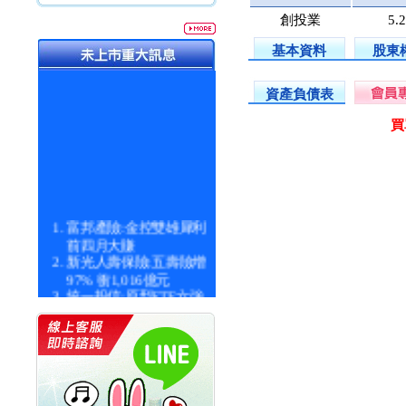
創投業
5.
基本資料
股東
資產負債表
買
富邦產險:金控雙雄犀利
前四月大賺
新光人壽保險:五壽險增
97% 衝1,016億元
統一投信:原型ETF六強
漲逾九成
統一投信:主動式ETF溢
價 被盯上
新光人壽保險:新壽Q1外
價金將達996億
宇辰系統科技:宇辰業績