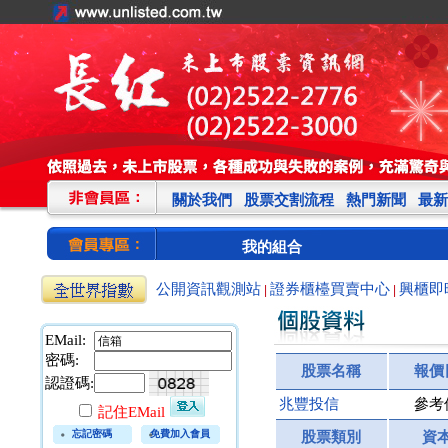
關於我們
股票交割流程
熱門新聞
最新
我的組合
公開資訊觀測站
證券櫃檯買賣中心
興櫃即
|
|
EMail:
密碼:
股票名稱
報價
認證碼:
兆豐投信
參考
記住EMail
忘記密碼
免費加入會員
股票類別
資