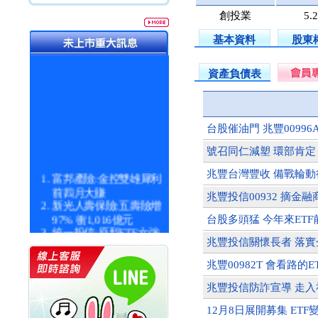
創投業
5.
基本資料
股東
資產負債表
台股催油門 兆豐00996
號召同仁減塑 環部肯定
兆豐台灣豐收 備戰輪動
富邦產險:金控雙雄犀利
前四月大賺
兆豐投信00932 摘金
新光人壽保險:五壽險增
97% 衝1,016億元
台股多頭猛 今年來ETF
統一投信:原型ETF六強
漲逾九成
兆豐投信關懷長者 落
統一投信:主動式ETF溢
兆豐00982T 會看路的E
價 被盯上
新光人壽保險:新壽Q1外
兆豐投信防詐宣導 走入
價金將達996億
宇辰系統科技:宇辰業績
12月8日展開募集 ETF