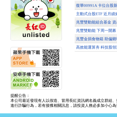
創新高 啟動興櫃轉上櫃
復華00991A 卡位台
計畫
明緯企業:明緯永續科技
主動式台股ETF 近月績
競賽 以電源驅動善的力
量
兆豐雙動能組合基金 
秀育企業:秀育SHO-U儲
兆豐雙動能 下周一開募
能系統 獲國內首張CNS
認證
兆豐金捐食物箱 助偏
聯博投信:聯博00404A
從容擁抱台股主流
高效能運算夯 科技股領
華旭先進:代重要子公司
碩通散熱股份有限公司
公告董事會通過發言人
及代理發
華旭先進:代重要子公司
碩通散熱股份有限公司
公告董事會決議發行員
工認股權
華旭先進:代重要子公司
提醒公告：
碩通散熱股份有限公司
本公司最近發現有人以假造、冒用長紅資訊網名義成立群組、
公告董事會追認113年
進行詐騙行為，若有接獲相關訊息，請投資人務必多加小心為要，如
向關係
華旭先進:代重要子公司
碩通散熱股份有限公司