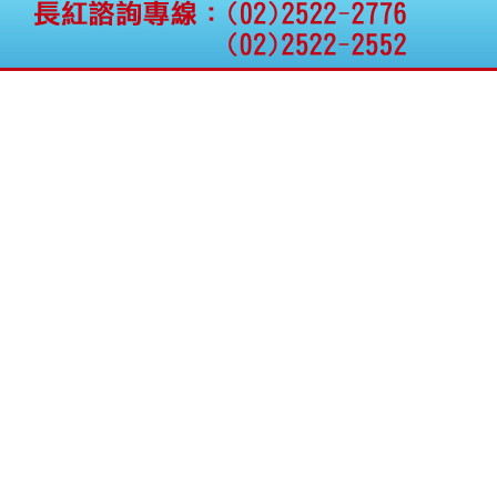
公告向關係人取得使用
權資產
仁新醫藥:代重要子公司
BeliteBio,Inc公告受邀參
加第27屆眼
巨生生醫:公告本公司
MPB-1523MRI顯影劑-
肝細胞癌接獲美國FD
格斯科技*:公告調整本
公司私募專區資訊(董事
會決議日起兩日內應申
報相關資
格斯科技*:公告更正
115/05/12重訊內容(停
止過戶起始日期)
將捷:代子公司忠明營造
工程股份有限公司公告
「新北市淡水區海鷗段
11
阿波羅電力:公告本公司
法人監察人改派代表人
永信藥品工業:本公司委
外廠商活動網站消費者