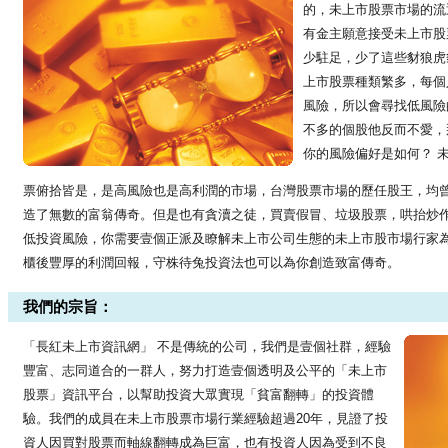
的，未上市股票市場的流
有金主願意接受未上市股
少駐足，少了這些豺狼虎
上市股票種類繁多，每個
風險，所以會尋找低風險
不多的個股他反而不愛，
你的風險偏好是如何？ 
票俯拾皆是，是高風險也是高利潤的市場，台灣股票市場的歷任股王，均
造了無數的富翁傳奇。但是也有貪瀆之徒，買賣假冒、垃圾股票，哄抬炒
低投資風險，你需要壹個正派及瞭解未上市公司生態的未上市股市場行家
櫃後豐厚的利潤回報，守株待兔投資法也可以為你創造致富傳奇。
我們的宗旨：
「長紅未上市資訊網」 不是傳統的公司，我們是壹個社群，經驗
豐富、志同道合的一群人，努力打造壹個透明及公平的「未上市
股票」資訊平台，以幫助投資大眾實現「貧富翻轉」的投資體
驗。我們的成員在未上市股票市場行業經驗超過20年，見證了投
資人因買對股票而軸線翻轉成為巨富，也有投資人因為受到不良