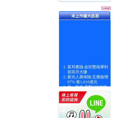
富邦產險:金控雙雄犀利
前四月大賺
新光人壽保險:五壽險增
97% 衝1,016億元
統一投信:原型ETF六強
漲逾九成
統一投信:主動式ETF溢
價 被盯上
新光人壽保險:新壽Q1外
價金將達996億
宇辰系統科技:宇辰業績