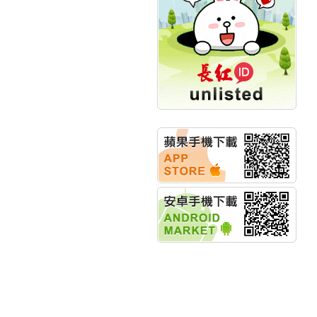
創新高 啟動興櫃轉上櫃
計畫
明緯企業:明緯永續科技
競賽 以電源驅動善的力
量
秀育企業:秀育SHO-U儲
能系統 獲國內首張CNS
認證
聯博投信:聯博00404A
從容擁抱台股主流
華旭先進:代重要子公司
碩通散熱股份有限公司
公告董事會通過發言人
及代理發
華旭先進:代重要子公司
碩通散熱股份有限公司
公告董事會決議發行員
工認股權
華旭先進:代重要子公司
碩通散熱股份有限公司
公告董事會追認113年
向關係
華旭先進:代重要子公司
碩通散熱股份有限公司