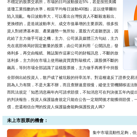
不穩定的股票交易所，市場的日均波動接近5%，若是按照美國
道瓊工業指數的水準，相當平均每日波動400點，足以使華爾街
陷入混亂。每日波動率大，可以看出台灣投資人不斷殺進殺出、
更換標的，是造就波動率大、成交市值暴增的主要原因。很多投
資人對經濟基本面、產業趨勢一無所知，選股方式道聽塗說，因
此給了主力做手可趁之機，主力、公司派及媒體三方勾結，主力
先在底部佈局好固定數量的股票，由公司派利用「公開訊息」發
佈利多，再交由報紙、雜誌製作這家公司的財報訊息，不斷的放
送利多，主力則在市場上使用融資買賣對敲模式，讓股價不斷的
飆高，等到市場全部認識了這檔股票後，主力做手再將手中持股
全部倒出給投資人，散戶成了被坑殺的待宰羔羊。對這種違反了證券交易
因為人力有限，不是大案不辦，而且查辦速度很慢，縱使主管機關移送法
而民法規定「知悉消息兩年內可請求賠償，不知消息可在判決後五年內提
的判決報告，投資人保護協會規定只能在公告一定期間後才能獲得賠償，
償，您還相信台灣的投資人保護協會能夠保護投資人嗎?
未上市股票的機會：
集中市場流動性足夠，但