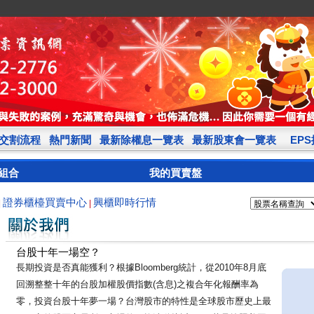
交割流程
熱門新聞
最新除權息一覽表
最新股東會一覽表
EP
組合
我的買賣盤
證券櫃檯買賣中心
興櫃即時行情
|
|
台股十年一場空？
長期投資是否真能獲利？根據Bloomberg統計，從2010年8月底
回溯整整十年的台股加權股價指數(含息)之複合年化報酬率為
零，投資台股十年夢一場？台灣股市的特性是全球股市歷史上最