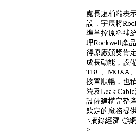
權資產
仁新醫藥:代重要子公司
處長趙柏澔表
BeliteBio,Inc公告受邀參
加第27屆眼
設，宇辰將Ro
巨生生醫:公告本公司
準掌控原料補
MPB-1523MRI顯影劑-
肝細胞癌接獲美國FD
理Rockwel
格斯科技*:公告調整本
公司私募專區資訊(董事
得原廠頒獎肯
會決議日起兩日內應申
成長動能，設備
報相關資
格斯科技*:公告更正
TBC、MOXA、S
115/05/12重訊內容(停
止過戶起始日期)
接單順暢，也積
將捷:代子公司忠明營造
統及Leak C
工程股份有限公司公告
「新北市淡水區海鷗段
設備建構完整
11
阿波羅電力:公告本公司
欽定的廠務提
法人監察人改派代表人
永信藥品工業:本公司委
<摘錄經濟-◎
外廠商活動網站消費者
>
資訊外流事宜