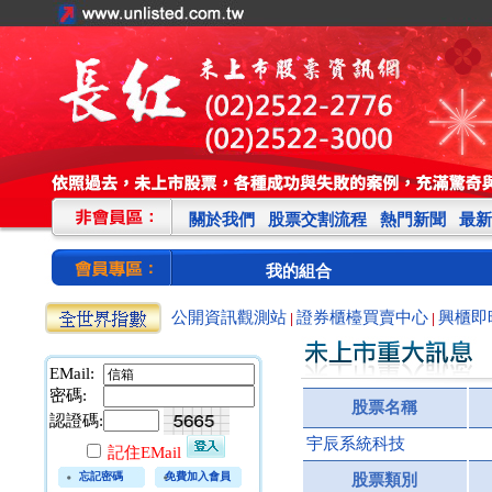
關於我們
股票交割流程
熱門新聞
最新
我的組合
公開資訊觀測站
證券櫃檯買賣中心
興櫃即
|
|
EMail:
密碼:
股票名稱
認證碼:
宇辰系統科技
記住EMail
忘記密碼
免費加入會員
股票類別