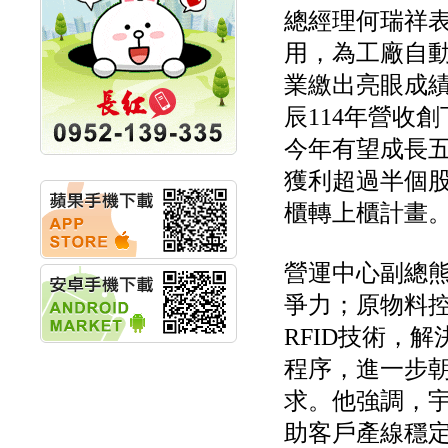
計畫
總經理何瑞祥表
明緯企業:明緯永續科技
競賽 以電源驅動善的力
用，為工廠自
量
業繳出亮眼成
秀育企業:秀育SHO-U儲
能系統 獲國內首張CNS
辰114年營收
認證
聯博投信:聯博00404A
今年有望成長五
從容擁抱台股主流
獲利超過半個
華旭先進:代重要子公司
碩通散熱股份有限公司
櫃轉上櫃計畫
公告董事會通過發言人
及代理發
華旭先進:代重要子公司
營運中心副總
碩通散熱股份有限公司
公告董事會決議發行員
爭力；原物料
工認股權
華旭先進:代重要子公司
RFID技術，
碩通散熱股份有限公司
程序，進一步
公告董事會追認113年
向關係
求。他強調，宇
華旭先進:代重要子公司
碩通散熱股份有限公司
助客戶產線穩
公告向關係人取得使用