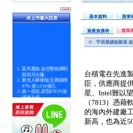
基本資料
股東
資產負債表
宇辰業績創新高 
富邦產險:金控雙雄犀利
台積電在先進
前四月大賺
新光人壽保險:五壽險增
臣，供應商提供
97% 衝1,016億元
統一投信:原型ETF六強
星、Intel
漲逾九成
統一投信:主動式ETF溢
（7813）憑
價 被盯上
的海內外建廠
新光人壽保險:新壽Q1外
價金將達996億
新高，也為近5
宇辰系統科技:宇辰業績
創新高 啟動興櫃轉上櫃