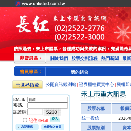
關於我們
股票交割流程
熱門新聞
最新
我的組合
公開資訊觀測站
證券櫃檯買賣中心
興櫃即
|
|
EMail:
密碼:
股票名稱
報價
認證碼:
統一投信
2026/
記住EMail
忘記密碼
免費加入會員
股票類別
資