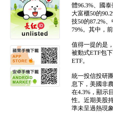
體96.3%、國泰
計畫
明緯企業:明緯永續科技
大富櫃50的90
競賽 以電源驅動善的力
量
技50的87.2
秀育企業:秀育SHO-U儲
能系統 獲國內首張CNS
79%。其中，
認證
聯博投信:聯博00404A
從容擁抱台股主流
值得一提的是
華旭先進:代重要子公司
被動式ETF包
碩通散熱股份有限公司
公告董事會通過發言人
ETF。
及代理發
華旭先進:代重要子公司
碩通散熱股份有限公司
統一投信投研
公告董事會決議發行員
工認股權
息下，美國非
華旭先進:代重要子公司
碩通散熱股份有限公司
在4.3%，顯
公告董事會追認113年
性。近期美股
向關係
華旭先進:代重要子公司
準未呈過熱現
碩通散熱股份有限公司