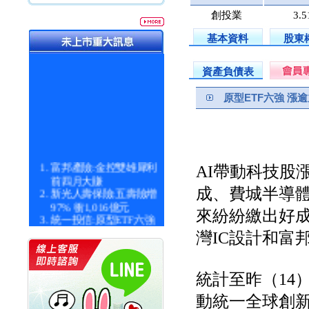
創投業
3.
基本資料
股東
資產負債表
原型ETF六強 漲
富邦產險:金控雙雄犀利
AI帶動科技股
前四月大賺
新光人壽保險:五壽險增
成、費城半導體
97% 衝1,016億元
來紛紛繳出好成
統一投信:原型ETF六強
漲逾九成
灣IC設計和富
統一投信:主動式ETF溢
價 被盯上
新光人壽保險:新壽Q1外
統計至昨（14
價金將達996億
宇辰系統科技:宇辰業績
動統一全球創新9
創新高 啟動興櫃轉上櫃