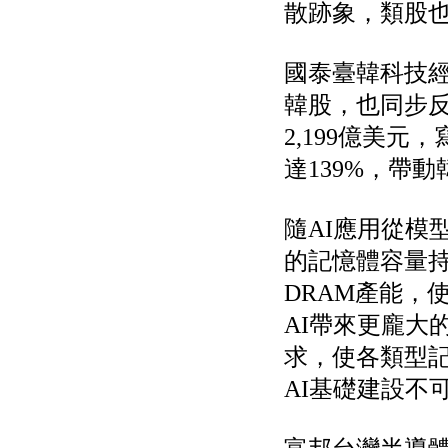
公告向關係人取得使用
散跡象，類股
權資產
仁新醫藥:代重要子公司
BeliteBio,Inc公告受邀參
國泰臺韓科技
加第27屆眼
韓股，也同步
巨生生醫:公告本公司
MPB-1523MRI顯影劑-
2,199億美
肝細胞癌接獲美國FD
格斯科技*:公告調整本
達139%，帶動
公司私募專區資訊(董事
會決議日起兩日內應申
報相關資
隨AI應用從模
格斯科技*:公告更正
115/05/12重訊內容(停
的記憶體容量持
止過戶起始日期)
DRAM產能，
將捷:代子公司忠明營造
工程股份有限公司公告
AI帶來更龐大
「新北市淡水區海鷗段
11
求，使各類型
阿波羅電力:公告本公司
法人監察人改派代表人
AI基礎建設不
永信藥品工業:本公司委
外廠商活動網站消費者
資訊外流事宜