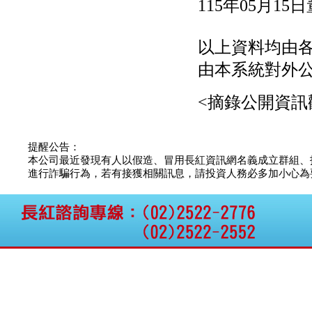
115年05月1
公告向關係人取得使用
權資產
仁新醫藥:代重要子公司
BeliteBio,Inc公告受邀參
以上資料均由
加第27屆眼
由本系統對外
巨生生醫:公告本公司
MPB-1523MRI顯影劑-
肝細胞癌接獲美國FD
<摘錄公開資訊
格斯科技*:公告調整本
公司私募專區資訊(董事
會決議日起兩日內應申
提醒公告：
報相關資
本公司最近發現有人以假造、冒用長紅資訊網名義成立群組、
格斯科技*:公告更正
進行詐騙行為，若有接獲相關訊息，請投資人務必多加小心為要，如
115/05/12重訊內容(停
止過戶起始日期)
將捷:代子公司忠明營造
工程股份有限公司公告
「新北市淡水區海鷗段
11
阿波羅電力:公告本公司
法人監察人改派代表人
永信藥品工業:本公司委
外廠商活動網站消費者
資訊外流事宜