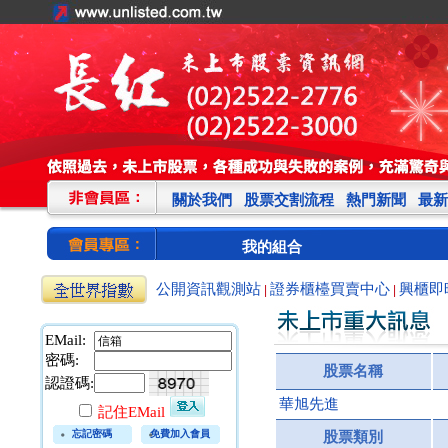
關於我們
股票交割流程
熱門新聞
最新
我的組合
公開資訊觀測站
證券櫃檯買賣中心
興櫃即
|
|
EMail:
密碼:
股票名稱
認證碼:
華旭先進
記住EMail
忘記密碼
免費加入會員
股票類別