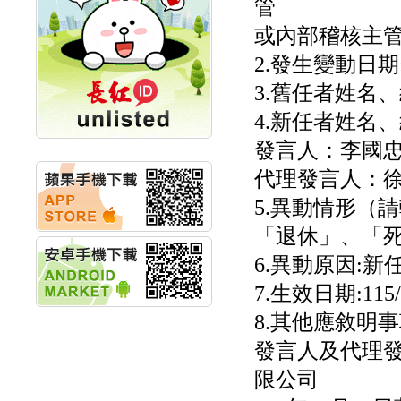
管
計畫
或內部稽核主管
明緯企業:明緯永續科技
競賽 以電源驅動善的力
2.發生變動日期:11
量
秀育企業:秀育SHO-U儲
3.舊任者姓名
能系統 獲國內首張CNS
認證
4.新任者姓名
聯博投信:聯博00404A
發言人：李國
從容擁抱台股主流
華旭先進:代重要子公司
代理發言人：
碩通散熱股份有限公司
公告董事會通過發言人
5.異動情形（
及代理發
「退休」、「死
華旭先進:代重要子公司
碩通散熱股份有限公司
6.異動原因:新
公告董事會決議發行員
工認股權
7.生效日期:115/
華旭先進:代重要子公司
8.其他應敘明事
碩通散熱股份有限公司
公告董事會追認113年
發言人及代理
向關係
華旭先進:代重要子公司
限公司
碩通散熱股份有限公司