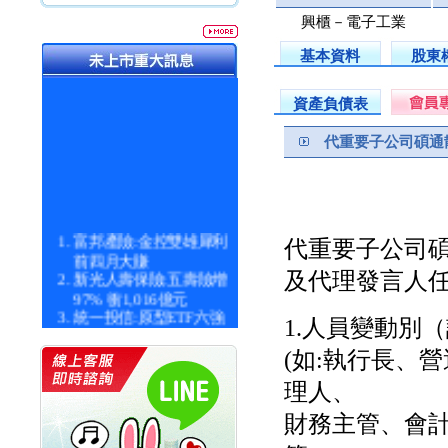
興櫃－電子工業
基本資料
股東
資產負債表
代重要子公司碩通
富邦產險:金控雙雄犀利
代重要子公司
前四月大賺
新光人壽保險:五壽險增
及代理發言人
97% 衝1,016億元
統一投信:原型ETF六強
1.人員變動別
漲逾九成
統一投信:主動式ETF溢
(如:執行長、
價 被盯上
理人、
新光人壽保險:新壽Q1外
價金將達996億
財務主管、會
宇辰系統科技:宇辰業績
創新高 啟動興櫃轉上櫃