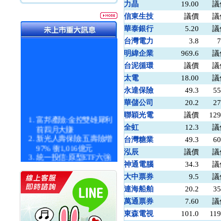
力晶
19.00
議
信東生技
議價
議
華泰銀行
5.20
議
台灣電力
3.8
7
明緯企業
969.6
議
台泥循環
議價
議
太電
18.00
議
永達保險
49.3
55
華儲公司
20.2
27
聯穎光電
議價
129
富邦產險:金控雙雄犀利
前四月大賺
全虹
12.3
議
新光人壽保險:五壽險增
台灣糖業
49.3
60
97% 衝1,016億元
泓辰
議價
議
統一投信:原型ETF六強
漲逾九成
神通電腦
34.3
議
統一投信:主動式ETF溢
大中票券
9.5
議
價 被盯上
連海船舶
20.2
35
新光人壽保險:新壽Q1外
價金將達996億
萬通票券
7.60
議
宇辰系統科技:宇辰業績
東森電視
101.0
119
創新高 啟動興櫃轉上櫃