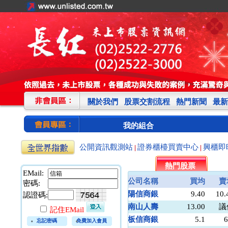
關於我們
股票交割流程
熱門新聞
最新
我的組合
公開資訊觀測站
證券櫃檯買賣中心
興櫃即
|
|
熱門股票
EMail:
公司名稱
買均
賣
密碼:
陽信商銀
9.40
10.
認證碼:
南山人壽
13.00
議
記住EMail
板信商銀
5.1
6
忘記密碼
免費加入會員