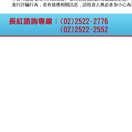
公告向關係人取得使用
智安電子
議價
12
進行詐騙行為，若有接獲相關訊息，請投資人務必多加小心為要，如
權資產
昇陽能源
議價
40
仁新醫藥:代重要子公司
穩晟材料
議價
議
BeliteBio,Inc公告受邀參
加第27屆眼
騰錂鐳射
議價
70
巨生生醫:公告本公司
茂德科技
議價
9
MPB-1523MRI顯影劑-
亞太投資
議價
40
肝細胞癌接獲美國FD
格斯科技*:公告調整本
國票綜合
10.5
議
公司私募專區資訊(董事
華德光電
21.5
議
會決議日起兩日內應申
報相關資
格斯科技*:公告更正
115/05/12重訊內容(停
止過戶起始日期)
將捷:代子公司忠明營造
工程股份有限公司公告
「新北市淡水區海鷗段
11
阿波羅電力:公告本公司
法人監察人改派代表人
永信藥品工業:本公司委
外廠商活動網站消費者
資訊外流事宜