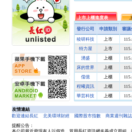
名佳利金
1.8
9
計畫
統一投信
464.5
512
明緯企業:明緯永續科技
競賽 以電源驅動善的力
台灣集保
上市上櫃進度表
131.1
上
171
量
馬上發
議價
8
秀育企業:秀育SHO-U儲
發行公司
申請類別
審議
民間全民
議價
議
能系統 獲國內首張CNS
認證
稜研科技
上市
115
鎧鉅科技
議價
議
聯博投信:聯博00404A
萬里遊
10.0
議
特力屋
上市
115
從容擁抱台股主流
醫電鼎眾
議價
41
華旭先進:代重要子公司
湧盛
上櫃
115
碩通散熱股份有限公司
三信商銀
議價
13
公告董事會通過發言人
床的世界
上櫃
115
菘凱科技
議價
10
及代理發
東盈光電
議價
16
儒億
上櫃
115
華旭先進:代重要子公司
碩通散熱股份有限公司
匯頂電腦
議價
10
程曦資訊
上櫃
115
公告董事會決議發行員
南美特科
議價
364
工認股權
華芸科技
上櫃
115
台塑網科
70.00
議
華旭先進:代重要子公司
精華生醫
上櫃
115
碩通散熱股份有限公司
捷揚光電
議價
249
友情連結
公告董事會追認113年
新德科技
議價
20
和亞智慧
上櫃
115
歡迎連結長紅
北美環球財經
國際股市指數
商業週刊雜
向關係
富宸材料
議價
154
華旭先進:代重要子公司
提醒公告：
碩通散熱股份有限公司
諾瓦材料
議價
50
本公司最近發現有人以假造、冒用長紅資訊網名義成立群組、