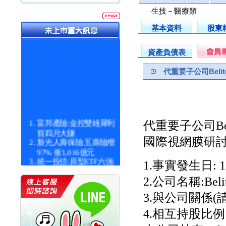
生技－醫療類
基本資料
股東
資產負債表
代重要子公司Belit
富邦產險:金控雙雄犀利
代重要子公司Bel
前四月大賺
新光人壽保險:五壽險增
國際視網膜研討會（R
97% 衝1,016億元
統一投信:原型ETF六強
1.事實發生日: 11
漲逾九成
統一投信:主動式ETF溢
2.公司名稱:Belite
價 被盯上
3.與公司關係
新光人壽保險:新壽Q1外
價金將達996億
4.相互持股比例
宇辰系統科技:宇辰業績
創新高 啟動興櫃轉上櫃