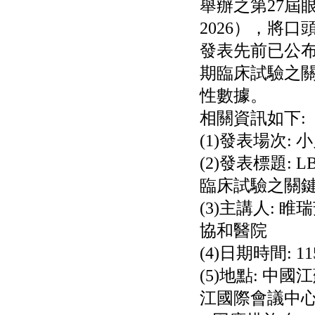
舉辦之第27屆眼
公告向關係人取得使用
權資產
2026），將口
仁新醫藥:代重要子公司
BeliteBio,Inc公告受邀參
發表先前已公布
加第27屆眼
期臨床試驗之
巨生生醫:公告本公司
MPB-1523MRI顯影劑-
性數據。
肝細胞癌接獲美國FD
格斯科技*:公告調整本
相關資訊如下:
公司私募專區資訊(董事
(1)發表場次: 小兒眼
會決議日起兩日內應申
報相關資
(2)發表標題:
格斯科技*:公告更正
115/05/12重訊內容(停
臨床試驗之關
止過戶起始日期)
將捷:代子公司忠明營造
(3)主講人:
工程股份有限公司公告
協和醫院
「新北市淡水區海鷗段
11
(4)日期時間: 115/
阿波羅電力:公告本公司
法人監察人改派代表人
(5)地點: 中
永信藥品工業:本公司委
江國際會議中
外廠商活動網站消費者
資訊外流事宜