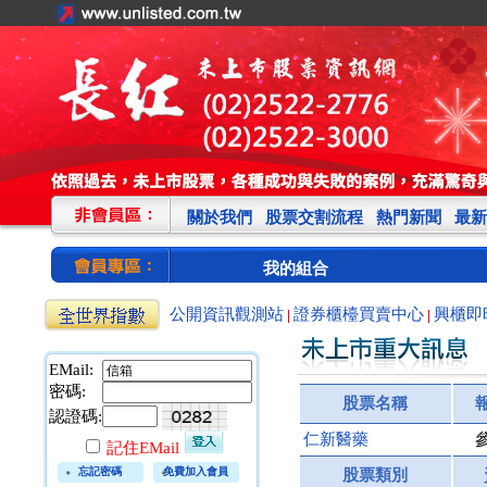
關於我們
股票交割流程
熱門新聞
最新
我的組合
公開資訊觀測站
證券櫃檯買賣中心
興櫃即
|
|
EMail:
密碼:
股票名稱
認證碼:
仁新醫藥
記住EMail
忘記密碼
免費加入會員
股票類別