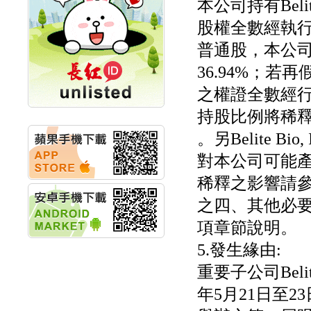
本公司持有Belit
計畫
股權全數經執
明緯企業:明緯永續科技
競賽 以電源驅動善的力
普通股，本公司對B
量
秀育企業:秀育SHO-U儲
36.94%；
能系統 獲國內首張CNS
認證
之權證全數經行使轉
聯博投信:聯博00404A
持股比例將稀釋為
從容擁抱台股主流
華旭先進:代重要子公司
。另Belite B
碩通散熱股份有限公司
公告董事會通過發言人
對本公司可能
及代理發
稀釋之影響請參
華旭先進:代重要子公司
碩通散熱股份有限公司
之四、其他必
公告董事會決議發行員
工認股權
項章節說明。
華旭先進:代重要子公司
5.發生緣由:
碩通散熱股份有限公司
公告董事會追認113年
重要子公司Beli
向關係
華旭先進:代重要子公司
年5月21日至23
碩通散熱股份有限公司