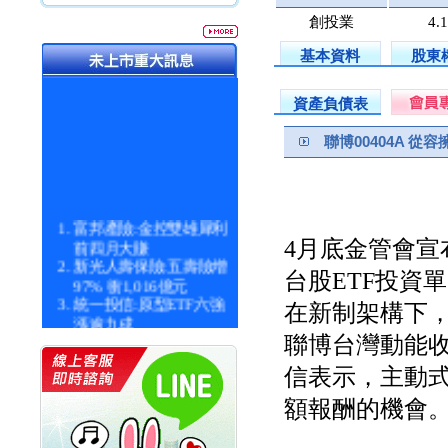
創投業
4.
基本資料
股東
資產負債表
聯博00404A 從
富邦產險:金控雙雄犀利
前四月大賺
4月底金管會
新光人壽保險:五壽險增
台股ETF投資
97% 衝1,016億元
統一投信:原型ETF六強
在新制架構下，
漲逾九成
統一投信:主動式ETF溢
聯博台灣動能收
價 被盯上
信表示，主動式
新光人壽保險:新壽Q1外
價金將達996億
額報酬的機會
宇辰系統科技:宇辰業績
創新高 啟動興櫃轉上櫃