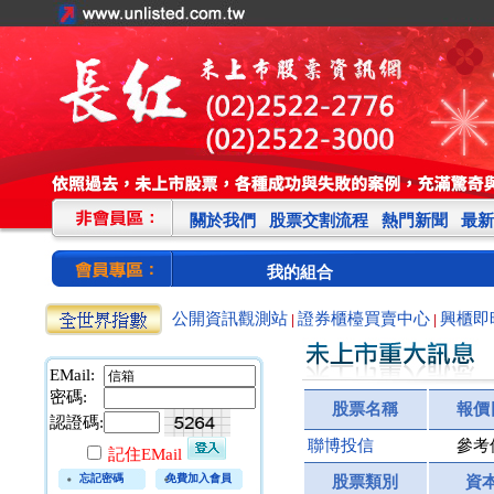
關於我們
股票交割流程
熱門新聞
最新
我的組合
公開資訊觀測站
證券櫃檯買賣中心
興櫃即
|
|
EMail:
密碼:
股票名稱
報價
認證碼:
聯博投信
參考
記住EMail
忘記密碼
免費加入會員
股票類別
資