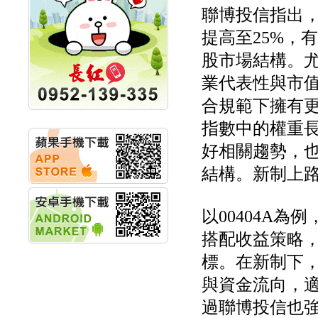
計畫
聯博投信指出，
明緯企業:明緯永續科技
競賽 以電源驅動善的力
提高至25%，
量
秀育企業:秀育SHO-U儲
股市場結構。
能系統 獲國內首張CNS
業代表性與市值
認證
聯博投信:聯博00404A
合規範下擁有
從容擁抱台股主流
華旭先進:代重要子公司
指數中的權重長
碩通散熱股份有限公司
好相關趨勢，
公告董事會通過發言人
及代理發
結構。新制上
華旭先進:代重要子公司
碩通散熱股份有限公司
公告董事會決議發行員
以00404A
工認股權
華旭先進:代重要子公司
搭配收益策略
碩通散熱股份有限公司
公告董事會追認113年
標。在新制下
向關係
與資金流向，
華旭先進:代重要子公司
碩通散熱股份有限公司
過聯博投信也強
公告向關係人取得使用