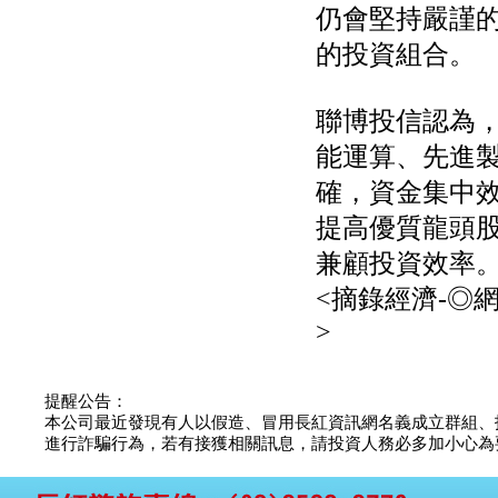
權資產
仍會堅持嚴謹
仁新醫藥:代重要子公司
的投資組合。
BeliteBio,Inc公告受邀參
加第27屆眼
巨生生醫:公告本公司
聯博投信認為，
MPB-1523MRI顯影劑-
肝細胞癌接獲美國FD
能運算、先進製
格斯科技*:公告調整本
公司私募專區資訊(董事
確，資金集中效
會決議日起兩日內應申
提高優質龍頭
報相關資
格斯科技*:公告更正
兼顧投資效率
115/05/12重訊內容(停
止過戶起始日期)
<摘錄經濟-◎
將捷:代子公司忠明營造
>
工程股份有限公司公告
「新北市淡水區海鷗段
11
阿波羅電力:公告本公司
提醒公告：
法人監察人改派代表人
本公司最近發現有人以假造、冒用長紅資訊網名義成立群組、
永信藥品工業:本公司委
進行詐騙行為，若有接獲相關訊息，請投資人務必多加小心為要，如
外廠商活動網站消費者
資訊外流事宜