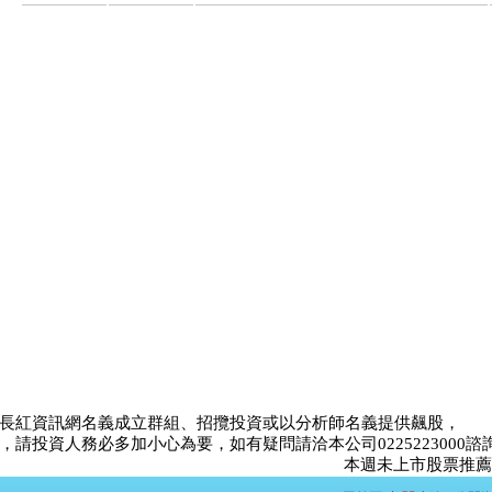
長紅資訊網名義成立群組、招攬投資或以分析師名義提供飆股，
請投資人務必多加小心為要，如有疑問請洽本公司0225223000諮
本週未上市股票推薦比賽