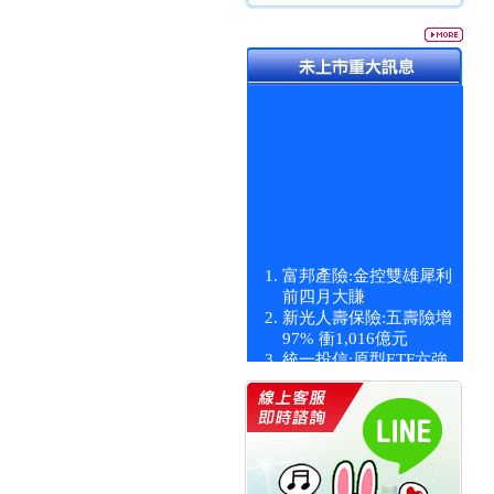
富邦產險:金控雙雄犀利
前四月大賺
新光人壽保險:五壽險增
97% 衝1,016億元
統一投信:原型ETF六強
漲逾九成
統一投信:主動式ETF溢
價 被盯上
新光人壽保險:新壽Q1外
價金將達996億
宇辰系統科技:宇辰業績