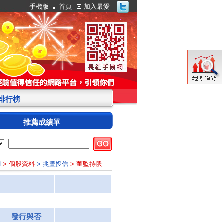
手機版
首頁
加入最愛
S排行榜
推薦成績單
網
> 個股資料
> 兆豐投信
> 董監持股
發行與否