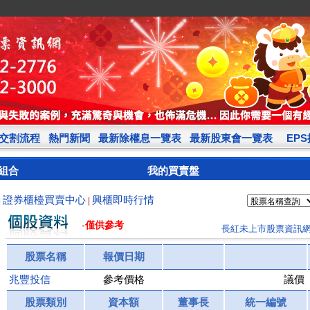
交割流程
熱門新聞
最新除權息一覽表
最新股東會一覽表
EP
組合
我的買賣盤
證券櫃檯買賣中心
興櫃即時行情
|
|
-僅供參考
長紅未上市股票資訊
股票名稱
報價日期
兆豐投信
參考價格
議價
股票類別
資本額
董事長
統一編號