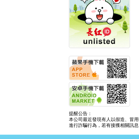
創新高 啟動興櫃轉上櫃
計畫
明緯企業:明緯永續科技
競賽 以電源驅動善的力
量
秀育企業:秀育SHO-U儲
能系統 獲國內首張CNS
認證
聯博投信:聯博00404A
從容擁抱台股主流
華旭先進:代重要子公司
碩通散熱股份有限公司
公告董事會通過發言人
及代理發
華旭先進:代重要子公司
碩通散熱股份有限公司
公告董事會決議發行員
工認股權
華旭先進:代重要子公司
碩通散熱股份有限公司
提醒公告：
公告董事會追認113年
本公司最近發現有人以假造、冒用
向關係
進行詐騙行為，若有接獲相關訊息，
華旭先進:代重要子公司
碩通散熱股份有限公司