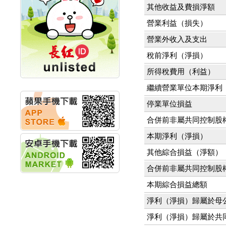
其他收益及費損淨額
計畫
明緯企業:明緯永續科技
營業利益（損失）
競賽 以電源驅動善的力
量
營業外收入及支出
秀育企業:秀育SHO-U儲
稅前淨利（淨損）
能系統 獲國內首張CNS
認證
所得稅費用（利益）
聯博投信:聯博00404A
從容擁抱台股主流
繼續營業單位本期淨利
華旭先進:代重要子公司
碩通散熱股份有限公司
停業單位損益
公告董事會通過發言人
合併前非屬共同控制股
及代理發
華旭先進:代重要子公司
本期淨利（淨損）
碩通散熱股份有限公司
公告董事會決議發行員
其他綜合損益（淨額）
工認股權
合併前非屬共同控制股
華旭先進:代重要子公司
碩通散熱股份有限公司
本期綜合損益總額
公告董事會追認113年
向關係
淨利（淨損）歸屬於母
華旭先進:代重要子公司
淨利（淨損）歸屬於共
碩通散熱股份有限公司