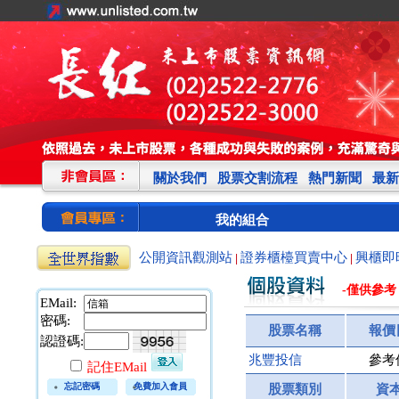
關於我們
股票交割流程
熱門新聞
最新
我的組合
公開資訊觀測站
證券櫃檯買賣中心
興櫃即
|
|
-僅供參考
EMail:
密碼:
股票名稱
報價
認證碼:
兆豐投信
參考
記住EMail
忘記密碼
免費加入會員
股票類別
資