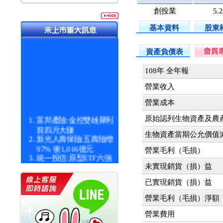
創投業
5.
基本資料
股東
資產負債表
108年 全年報
營業收入
營業成本
富邦產險:金控雙雄犀利
原始認列生物資產及農
前四月大賺
生物資產當期公允價值
新光人壽保險:五壽險增
97% 衝1,016億元
營業毛利（毛損）
統一投信:原型ETF六強
漲逾九成
未實現銷貨（損）益
統一投信:主動式ETF溢
已實現銷貨（損）益
價 被盯上
新光人壽保險:新壽Q1外
營業毛利（毛損）淨額
價金將達996億
宇辰系統科技:宇辰業績
營業費用
創新高 啟動興櫃轉上櫃