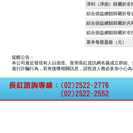
公告向關係人取得使用
淨利（淨損）歸屬於非
權資產
仁新醫藥:代重要子公司
綜合損益總額歸屬於母
BeliteBio,Inc公告受邀參
綜合損益總額歸屬於共
加第27屆眼
巨生生醫:公告本公司
綜合損益總額歸屬於非
MPB-1523MRI顯影劑-
肝細胞癌接獲美國FD
基本每股盈餘（元）
格斯科技*:公告調整本
公司私募專區資訊(董事
提醒公告：
會決議日起兩日內應申
本公司最近發現有人以假造、冒用長紅資訊網名義成立群組、
報相關資
進行詐騙行為，若有接獲相關訊息，請投資人務必多加小心為要，如
格斯科技*:公告更正
115/05/12重訊內容(停
止過戶起始日期)
將捷:代子公司忠明營造
工程股份有限公司公告
「新北市淡水區海鷗段
11
阿波羅電力:公告本公司
法人監察人改派代表人
永信藥品工業:本公司委
外廠商活動網站消費者
資訊外流事宜