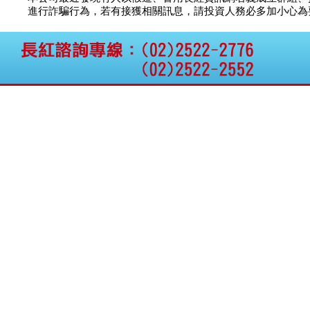
公告向關係人取得使用
智安電子
議價
12
進行詐騙行為，若有接獲相關訊息，請投資人務必多加小心為要，如
權資產
昇陽能源
議價
40
仁新醫藥:代重要子公司
穩晟材料
議價
議
BeliteBio,Inc公告受邀參
加第27屆眼
騰錂鐳射
議價
70
巨生生醫:公告本公司
茂德科技
議價
9
MPB-1523MRI顯影劑-
亞太投資
議價
40
肝細胞癌接獲美國FD
格斯科技*:公告調整本
國票綜合
10.5
議
公司私募專區資訊(董事
華德光電
21.5
議
會決議日起兩日內應申
報相關資
格斯科技*:公告更正
115/05/12重訊內容(停
止過戶起始日期)
將捷:代子公司忠明營造
工程股份有限公司公告
「新北市淡水區海鷗段
11
阿波羅電力:公告本公司
法人監察人改派代表人
永信藥品工業:本公司委
外廠商活動網站消費者
資訊外流事宜