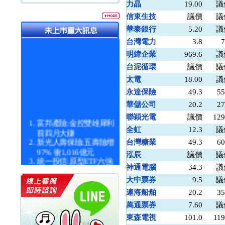
力晶
19.00
議
信東生技
議價
議
華泰銀行
5.20
議
台灣電力
3.8
7
明緯企業
969.6
議
台泥循環
議價
議
太電
18.00
議
永達保險
49.3
55
華儲公司
20.2
27
聯穎光電
議價
129
富邦產險:金控雙雄犀利
前四月大賺
全虹
12.3
議
新光人壽保險:五壽險增
台灣糖業
49.3
60
97% 衝1,016億元
泓辰
議價
議
統一投信:原型ETF六強
神通電腦
34.3
議
漲逾九成
統一投信:主動式ETF溢
大中票券
9.5
議
價 被盯上
連海船舶
20.2
35
新光人壽保險:新壽Q1外
萬通票券
7.60
議
價金將達996億
宇辰系統科技:宇辰業績
東森電視
101.0
119
創新高 啟動興櫃轉上櫃