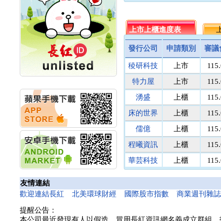
名佳利金
1.8
9
計畫
統一投信
464.5
512
明緯企業:明緯永續科技
競賽 以電源驅動善的力
台灣集保
上市上櫃進度表
131.1
上
171
量
馬上發
議價
8
秀育企業:秀育SHO-U儲
發行公司
申請類別
審議
民間全民
議價
議
能系統 獲國內首張CNS
認證
稜研科技
上市
115
鎧鉅科技
議價
議
聯博投信:聯博00404A
萬里遊
10.0
議
特力屋
上市
115
從容擁抱台股主流
醫電鼎眾
議價
41
華旭先進:代重要子公司
湧盛
上櫃
115
碩通散熱股份有限公司
三信商銀
議價
13
公告董事會通過發言人
床的世界
上櫃
115
菘凱科技
議價
10
及代理發
東盈光電
議價
16
儒億
上櫃
115
華旭先進:代重要子公司
碩通散熱股份有限公司
匯頂電腦
議價
10
程曦資訊
上櫃
115
公告董事會決議發行員
南美特科
議價
364
工認股權
華芸科技
上櫃
115
台塑網科
70.00
議
華旭先進:代重要子公司
精華生醫
上櫃
115
捷揚光電
議價
249
碩通散熱股份有限公司
友情連結
公告董事會追認113年
新德科技
議價
20
和亞智慧
上櫃
115
歡迎連結長紅
北美環球財經
國際股市指數
商業週刊雜
向關係
富宸材料
議價
154
華旭先進:代重要子公司
提醒公告：
諾瓦材料
議價
50
碩通散熱股份有限公司
本公司最近發現有人以假造、冒用長紅資訊網名義成立群組、