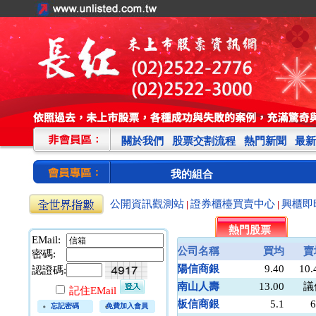
關於我們
股票交割流程
熱門新聞
最新
我的組合
公開資訊觀測站
證券櫃檯買賣中心
興櫃即
|
|
熱門股票
EMail:
公司名稱
買均
賣
密碼:
陽信商銀
9.40
10.
認證碼:
南山人壽
13.00
議
記住EMail
板信商銀
5.1
6
忘記密碼
免費加入會員