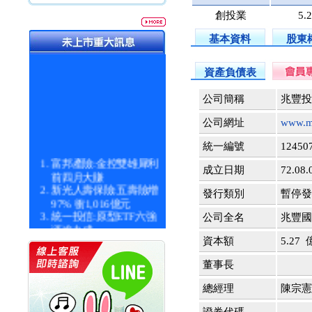
創投業
5.
基本資料
股東
資產負債表
公司簡稱
兆豐投
公司網址
www.me
統一編號
12450
富邦產險:金控雙雄犀利
成立日期
72.08.
前四月大賺
新光人壽保險:五壽險增
發行類別
暫停發行
97% 衝1,016億元
統一投信:原型ETF六強
公司全名
兆豐國
漲逾九成
統一投信:主動式ETF溢
資本額
5.27
價 被盯上
董事長
新光人壽保險:新壽Q1外
價金將達996億
總經理
陳宗憲
宇辰系統科技:宇辰業績
創新高 啟動興櫃轉上櫃