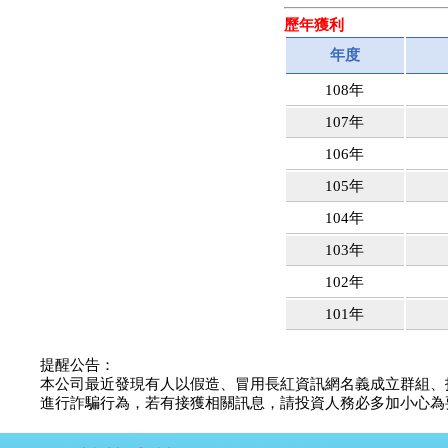
權資產
歷年獲利
仁新醫藥:代重要子公司
BeliteBio,Inc公告受邀參
年度
加第27屆眼
108年
巨生生醫:公告本公司
MPB-1523MRI顯影劑-
107年
肝細胞癌接獲美國FD
格斯科技*:公告調整本
106年
公司私募專區資訊(董事
105年
會決議日起兩日內應申
報相關資
104年
格斯科技*:公告更正
115/05/12重訊內容(停
103年
止過戶起始日期)
102年
將捷:代子公司忠明營造
工程股份有限公司公告
101年
「新北市淡水區海鷗段
11
阿波羅電力:公告本公司
提醒公告：
法人監察人改派代表人
本公司最近發現有人以假造、冒用長紅資訊網名義成立群組、
永信藥品工業:本公司委
進行詐騙行為，若有接獲相關訊息，請投資人務必多加小心為要，如
外廠商活動網站消費者
資訊外流事宜