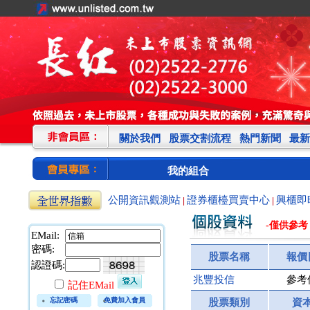
關於我們
股票交割流程
熱門新聞
最新
我的組合
公開資訊觀測站
證券櫃檯買賣中心
興櫃即
|
|
-僅供參考
EMail:
密碼:
股票名稱
報價
認證碼:
兆豐投信
參考
記住EMail
忘記密碼
免費加入會員
股票類別
資