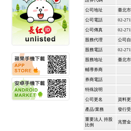
證券代碼
計畫
明緯企業:明緯永續科技
公司地址
臺北市
競賽 以電源驅動善的力
量
公司電話
02-271
秀育企業:秀育SHO-U儲
公司傳真
02-271
能系統 獲國內首張CNS
認證
股務代理
公司自
聯博投信:聯博00404A
從容擁抱台股主流
股務電話
02-271
華旭先進:代重要子公司
碩通散熱股份有限公司
股務地址
臺北市
公告董事會通過發言人
及代理發
輔導券商
華旭先進:代重要子公司
券商電話
碩通散熱股份有限公司
公告董事會決議發行員
特殊說明
工認股權
華旭先進:代重要子公司
公司更名
資料更
碩通散熱股份有限公司
公告董事會追認113年
產品/業務
發行受
向關係
華旭先進:代重要子公司
重要法人 持股
兆豐金
碩通散熱股份有限公司
比例
公告向關係人取得使用