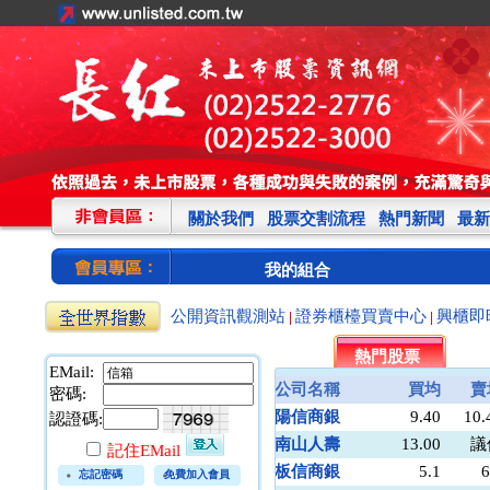
關於我們
股票交割流程
熱門新聞
最新
我的組合
公開資訊觀測站
證券櫃檯買賣中心
興櫃即
|
|
熱門股票
EMail:
公司名稱
買均
賣
密碼:
陽信商銀
9.40
10.
認證碼:
南山人壽
13.00
議
記住EMail
板信商銀
5.1
6
忘記密碼
免費加入會員