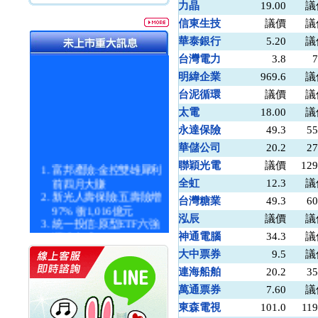
力晶
19.00
議
信東生技
議價
議
華泰銀行
5.20
議
台灣電力
3.8
7
明緯企業
969.6
議
台泥循環
議價
議
太電
18.00
議
永達保險
49.3
55
華儲公司
20.2
27
聯穎光電
議價
129
富邦產險:金控雙雄犀利
前四月大賺
全虹
12.3
議
新光人壽保險:五壽險增
台灣糖業
49.3
60
97% 衝1,016億元
泓辰
議價
議
統一投信:原型ETF六強
漲逾九成
神通電腦
34.3
議
統一投信:主動式ETF溢
大中票券
9.5
議
價 被盯上
連海船舶
20.2
35
新光人壽保險:新壽Q1外
價金將達996億
萬通票券
7.60
議
宇辰系統科技:宇辰業績
東森電視
101.0
119
創新高 啟動興櫃轉上櫃