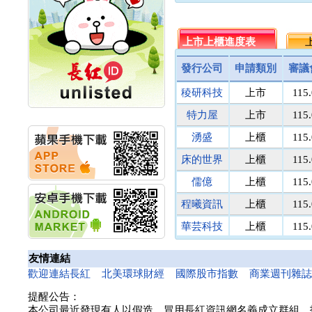
名佳利金
1.8
9
計畫
明緯企業:明緯永續科技
統一投信
464.5
512
競賽 以電源驅動善的力
台灣集保
上市上櫃進度表
131.1
上
171
量
馬上發
議價
8
秀育企業:秀育SHO-U儲
發行公司
申請類別
審議
能系統 獲國內首張CNS
民間全民
議價
議
認證
稜研科技
上市
115
鎧鉅科技
議價
議
聯博投信:聯博00404A
萬里遊
10.0
議
特力屋
上市
115
從容擁抱台股主流
華旭先進:代重要子公司
醫電鼎眾
議價
41
湧盛
上櫃
115
碩通散熱股份有限公司
三信商銀
議價
13
公告董事會通過發言人
床的世界
上櫃
115
菘凱科技
議價
10
及代理發
東盈光電
議價
16
華旭先進:代重要子公司
儒億
上櫃
115
碩通散熱股份有限公司
匯頂電腦
議價
10
程曦資訊
上櫃
115
公告董事會決議發行員
南美特科
議價
364
工認股權
華芸科技
上櫃
115
台塑網科
70.00
議
華旭先進:代重要子公司
碩通散熱股份有限公司
精華生醫
上櫃
115
捷揚光電
議價
249
友情連結
公告董事會追認113年
新德科技
議價
20
和亞智慧
上櫃
115
歡迎連結長紅
北美環球財經
國際股市指數
商業週刊雜
向關係
富宸材料
議價
154
華旭先進:代重要子公司
提醒公告：
碩通散熱股份有限公司
諾瓦材料
議價
50
本公司最近發現有人以假造、冒用長紅資訊網名義成立群組、