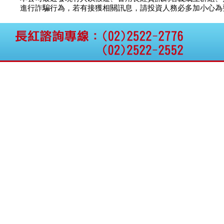
公告向關係人取得使用
智安電子
議價
12
進行詐騙行為，若有接獲相關訊息，請投資人務必多加小心為要，如
權資產
昇陽能源
議價
40
仁新醫藥:代重要子公司
BeliteBio,Inc公告受邀參
穩晟材料
議價
議
加第27屆眼
騰錂鐳射
議價
70
巨生生醫:公告本公司
茂德科技
議價
9
MPB-1523MRI顯影劑-
肝細胞癌接獲美國FD
亞太投資
議價
40
格斯科技*:公告調整本
國票綜合
10.5
議
公司私募專區資訊(董事
華德光電
21.5
議
會決議日起兩日內應申
報相關資
格斯科技*:公告更正
115/05/12重訊內容(停
止過戶起始日期)
將捷:代子公司忠明營造
工程股份有限公司公告
「新北市淡水區海鷗段
11
阿波羅電力:公告本公司
法人監察人改派代表人
永信藥品工業:本公司委
外廠商活動網站消費者
資訊外流事宜