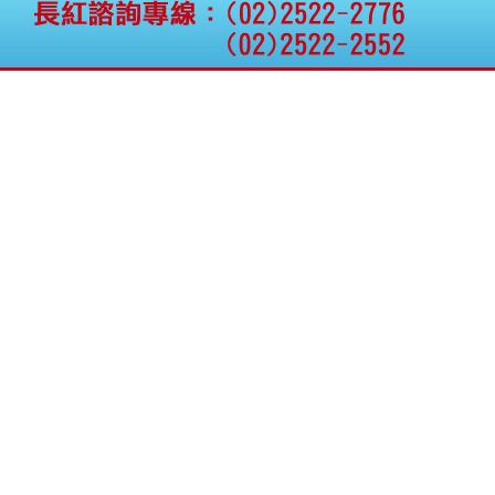
公告向關係人取得使用
權資產
仁新醫藥:代重要子公司
BeliteBio,Inc公告受邀參
加第27屆眼
巨生生醫:公告本公司
MPB-1523MRI顯影劑-
肝細胞癌接獲美國FD
格斯科技*:公告調整本
公司私募專區資訊(董事
會決議日起兩日內應申
報相關資
格斯科技*:公告更正
115/05/12重訊內容(停
止過戶起始日期)
將捷:代子公司忠明營造
工程股份有限公司公告
「新北市淡水區海鷗段
11
阿波羅電力:公告本公司
法人監察人改派代表人
永信藥品工業:本公司委
外廠商活動網站消費者
資訊外流事宜