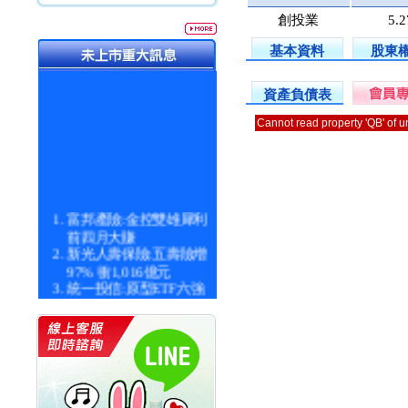
創投業
5.
基本資料
股東
資產負債表
Cannot read property 'QB' of 
富邦產險:金控雙雄犀利
前四月大賺
新光人壽保險:五壽險增
97% 衝1,016億元
統一投信:原型ETF六強
漲逾九成
統一投信:主動式ETF溢
價 被盯上
新光人壽保險:新壽Q1外
價金將達996億
宇辰系統科技:宇辰業績
創新高 啟動興櫃轉上櫃