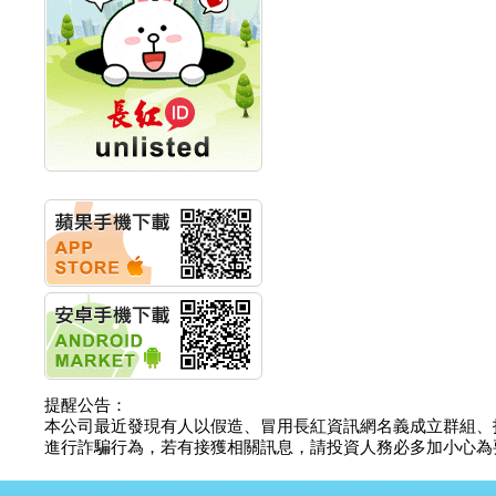
計畫
明緯企業:明緯永續科技
競賽 以電源驅動善的力
量
秀育企業:秀育SHO-U儲
能系統 獲國內首張CNS
認證
聯博投信:聯博00404A
從容擁抱台股主流
華旭先進:代重要子公司
碩通散熱股份有限公司
公告董事會通過發言人
及代理發
華旭先進:代重要子公司
碩通散熱股份有限公司
公告董事會決議發行員
工認股權
華旭先進:代重要子公司
碩通散熱股份有限公司
提醒公告：
公告董事會追認113年
本公司最近發現有人以假造、冒用長紅資訊網名義成立群組、
向關係
進行詐騙行為，若有接獲相關訊息，請投資人務必多加小心為要，如
華旭先進:代重要子公司
碩通散熱股份有限公司