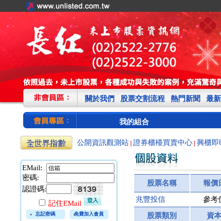
關於我們
股票交割流程
熱門新聞
最新
我的組合
公開資訊觀測站
證券櫃檯買賣中心
興櫃即
|
|
EMail:
密碼:
股票名稱
報價
認證碼:
兆豐投信
參考
記住EMail
忘記密碼
免費加入會員
股票類別
資