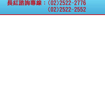
公告向關係人取得使用
權資產
仁新醫藥:代重要子公司
BeliteBio,Inc公告受邀參
加第27屆眼
巨生生醫:公告本公司
MPB-1523MRI顯影劑-
肝細胞癌接獲美國FD
格斯科技*:公告調整本
公司私募專區資訊(董事
會決議日起兩日內應申
報相關資
格斯科技*:公告更正
115/05/12重訊內容(停
止過戶起始日期)
將捷:代子公司忠明營造
工程股份有限公司公告
「新北市淡水區海鷗段
11
阿波羅電力:公告本公司
法人監察人改派代表人
永信藥品工業:本公司委
外廠商活動網站消費者
資訊外流事宜