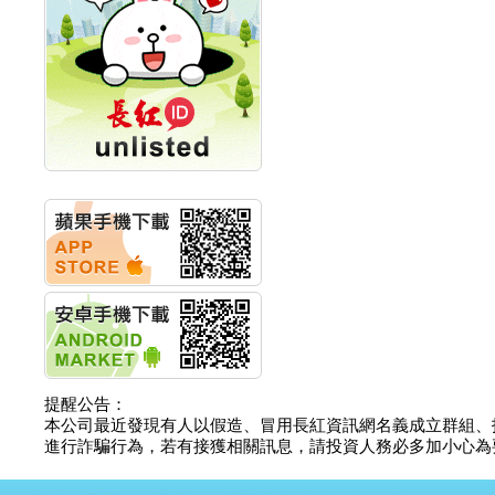
計畫
明緯企業:明緯永續科技
競賽 以電源驅動善的力
量
秀育企業:秀育SHO-U儲
能系統 獲國內首張CNS
認證
聯博投信:聯博00404A
從容擁抱台股主流
華旭先進:代重要子公司
碩通散熱股份有限公司
公告董事會通過發言人
及代理發
華旭先進:代重要子公司
碩通散熱股份有限公司
公告董事會決議發行員
工認股權
華旭先進:代重要子公司
碩通散熱股份有限公司
提醒公告：
公告董事會追認113年
本公司最近發現有人以假造、冒用長紅資訊網名義成立群組、
向關係
進行詐騙行為，若有接獲相關訊息，請投資人務必多加小心為要，如
華旭先進:代重要子公司
碩通散熱股份有限公司