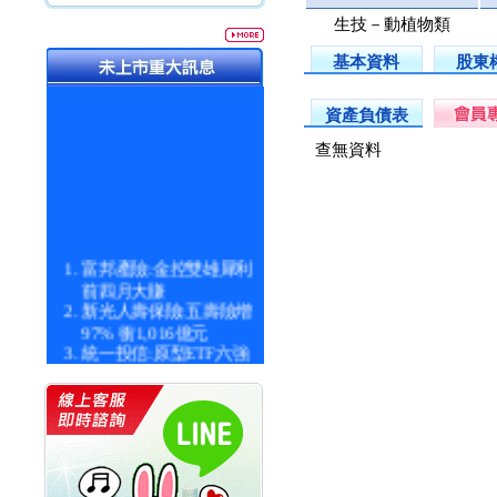
生技－動植物類
基本資料
股東
資產負債表
查無資料
富邦產險:金控雙雄犀利
前四月大賺
新光人壽保險:五壽險增
97% 衝1,016億元
統一投信:原型ETF六強
漲逾九成
統一投信:主動式ETF溢
價 被盯上
新光人壽保險:新壽Q1外
價金將達996億
宇辰系統科技:宇辰業績
創新高 啟動興櫃轉上櫃