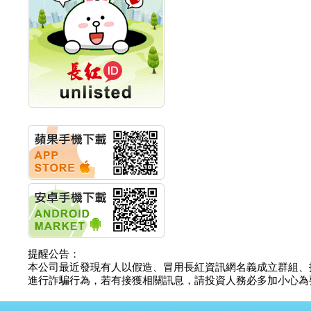
計畫
明緯企業:明緯永續科技
競賽 以電源驅動善的力
量
秀育企業:秀育SHO-U儲
能系統 獲國內首張CNS
認證
聯博投信:聯博00404A
從容擁抱台股主流
華旭先進:代重要子公司
碩通散熱股份有限公司
公告董事會通過發言人
及代理發
華旭先進:代重要子公司
碩通散熱股份有限公司
公告董事會決議發行員
工認股權
華旭先進:代重要子公司
碩通散熱股份有限公司
提醒公告：
公告董事會追認113年
本公司最近發現有人以假造、冒用長紅資訊網名義成立群組、
向關係
進行詐騙行為，若有接獲相關訊息，請投資人務必多加小心為要，如
華旭先進:代重要子公司
碩通散熱股份有限公司
公告向關係人取得使用