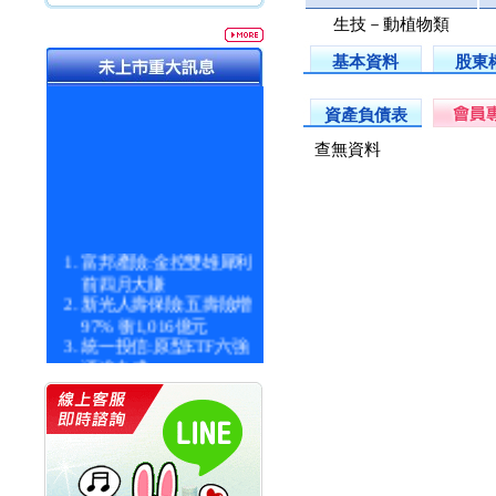
生技－動植物類
基本資料
股東
資產負債表
查無資料
富邦產險:金控雙雄犀利
前四月大賺
新光人壽保險:五壽險增
97% 衝1,016億元
統一投信:原型ETF六強
漲逾九成
統一投信:主動式ETF溢
價 被盯上
新光人壽保險:新壽Q1外
價金將達996億
宇辰系統科技:宇辰業績
創新高 啟動興櫃轉上櫃