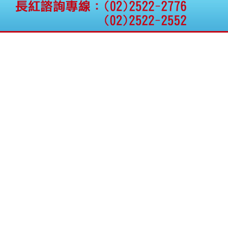
權資產
仁新醫藥:代重要子公司
BeliteBio,Inc公告受邀參
加第27屆眼
巨生生醫:公告本公司
MPB-1523MRI顯影劑-
肝細胞癌接獲美國FD
格斯科技*:公告調整本
公司私募專區資訊(董事
會決議日起兩日內應申
報相關資
格斯科技*:公告更正
115/05/12重訊內容(停
止過戶起始日期)
將捷:代子公司忠明營造
工程股份有限公司公告
「新北市淡水區海鷗段
11
阿波羅電力:公告本公司
法人監察人改派代表人
永信藥品工業:本公司委
外廠商活動網站消費者
資訊外流事宜