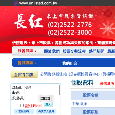
關於我們
股票交割流程
熱門新聞
最新
我的組合
公開資訊觀測站
證券櫃檯買賣中心
興櫃即
|
|
-僅供參考
EMail:
密碼:
股票名稱
認證碼:
中華海洋
記住EMail
忘記密碼
免費加入會員
股票類別