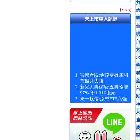
富邦產險:金控雙雄犀利
前四月大賺
新光人壽保險:五壽險增
97% 衝1,016億元
統一投信:原型ETF六強
漲逾九成
統一投信:主動式ETF溢
價 被盯上
新光人壽保險:新壽Q1外
價金將達996億
宇辰系統科技:宇辰業績
創新高 啟動興櫃轉上櫃