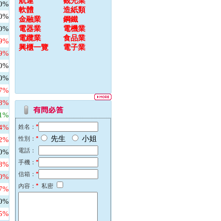
航運
觀光業
00%
軟體
造紙類
00%
金融業
鋼鐵
00%
電器業
電機業
電纜業
食品業
79%
興櫃一覽
電子業
69%
00%
00%
67%
48%
31%
64%
姓名：
*
先生
小姐
性別：
*
82%
電話：
00%
手機：
*
58%
信箱：
*
60%
內容：
*
私密
27%
00%
45%