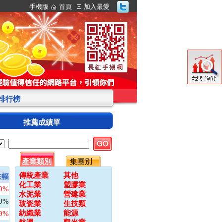
手機版
首頁
加入最愛
S排行榜
推薦成績單
產業類別
集團別
傳統產業
其他
跌幅
化工業
塑膠業
09%
水泥業
營建業
00%
玻瓷業
生技類
紡織業
能源
79%