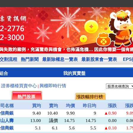
交割流程
熱門新聞
最新除權息一覽表
最新股東會一覽表
EP
組合
我的買賣盤
證券櫃檯買賣中心
興櫃即時行情
|
|
熱門股票
漲跌幅排行榜
公司名稱
買均
賣均
均價
昨日均
漲跌
漲
陽信商銀
9.40
10.40
9.90
9
▲0.90
9.
南山人壽
13.00
議價
14.75
14.75
0.00
0.
板信商銀
5.1
6.1
5.6
5.5
▲0.10
1.