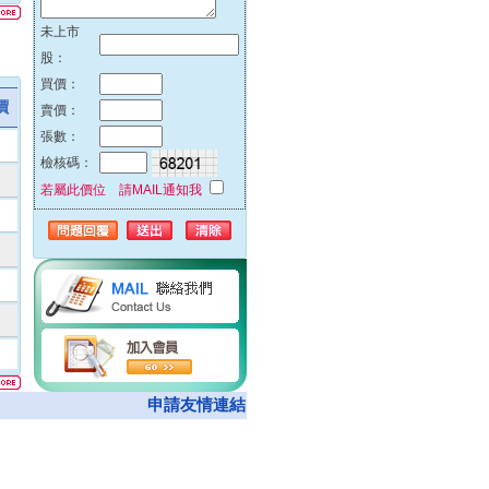
51%
未上市
42%
股：
32%
買價：
23%
價
賣價：
00%
張數：
00%
檢核碼：
00%
若屬此價位 請MAIL通知我
00%
74%
00%
62%
00%
05%
00%
08%
申請友情連結
50%
00%
00%