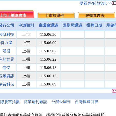
名佳利金
1.8
9.6
5.7
5.5
▲0.20
3.
要看更多請按此 >>
統一投信
464.5
512.0
488.3
486.25
▲2.05
0.
台灣集保
上市上櫃進度表
131.1
上市櫃退件
171.8
151.5
149.5
興櫃進度表
▲2.00
1.
馬上發
議價
8.1
8.1
8
▲0.10
1.
發行公司
申請類別
審議會通過
證期局通過
掛牌日期
承銷
民間全民
議價
議價
10
10
0.00
0.
稜研科技
上市
115.06.30
鎧鉅科技
議價
議價
20
20
0.00
0.
萬里遊
10.0
議價
10.0
10
0.00
0.
特力屋
上市
115.06.09
醫電鼎眾
議價
41.9
42.0
42
0.00
0.
湧盛
上櫃
115.07.07
三信商銀
議價
13.7
13.6
13.5
▲0.10
0.
床的世界
上櫃
115.06.22
菘凱科技
議價
10.0
10.0
10
0.00
0.
東盈光電
議價
16.2
16.1
16
▲0.10
0.
儒億
上櫃
115.06.18
匯頂電腦
議價
10.0
10.0
10
0.00
0.
程曦資訊
上櫃
115.06.12
南美特科
議價
364.5
364.8
365
▼0.20
0.
華芸科技
上櫃
115.06.09
台塑網科
70.00
議價
86
86
0.00
0.
精華生醫
上櫃
115.06.16
捷揚光電
議價
249.5
249.8
250
▼0.20
0.
新德科技
議價
20.1
20.1
20
▲0.10
0.
和亞智慧
上櫃
115.05.21
國際股市指數
商業週刊雜誌
台灣今周刊
台灣搜尋引擎
富宸材料
議價
154.9
155.0
155
0.00
0.
諾瓦材料
議價
50.0
50.0
50
0.00
0.
長紅資訊網名義成立群組、招攬投資或以分析師名義提供飆股，