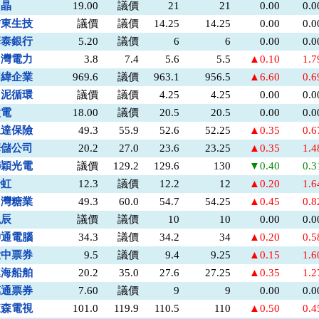
力晶
19.00
議價
21
21
0.00
0.
信東生技
議價
議價
14.25
14.25
0.00
0.
華泰銀行
5.20
議價
6
6
0.00
0.
台灣電力
3.8
7.4
5.6
5.5
▲0.10
1.
明緯企業
969.6
議價
963.1
956.5
▲6.60
0.
台泥循環
議價
議價
4.25
4.25
0.00
0.
太電
18.00
議價
20.5
20.5
0.00
0.
永達保險
49.3
55.9
52.6
52.25
▲0.35
0.
華儲公司
20.2
27.0
23.6
23.25
▲0.35
1.
聯穎光電
議價
129.2
129.6
130
▼0.40
0.
全虹
12.3
議價
12.2
12
▲0.20
1.
台灣糖業
49.3
60.0
54.7
54.25
▲0.45
0.
泓辰
議價
議價
10
10
0.00
0.
神通電腦
34.3
議價
34.2
34
▲0.20
0.
大中票券
9.5
議價
9.4
9.25
▲0.15
1.
連海船舶
20.2
35.0
27.6
27.25
▲0.35
1.
萬通票券
7.60
議價
9
9
0.00
0.
東森電視
101.0
119.9
110.5
110
▲0.50
0.