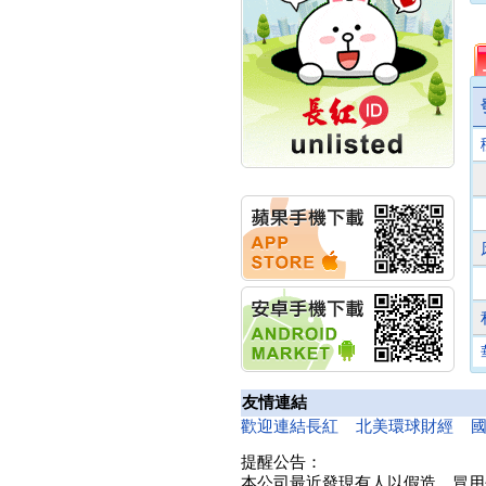
計畫
明緯企業:明緯永續科技
競賽 以電源驅動善的力
量
秀育企業:秀育SHO-U儲
能系統 獲國內首張CNS
認證
聯博投信:聯博00404A
從容擁抱台股主流
華旭先進:代重要子公司
碩通散熱股份有限公司
公告董事會通過發言人
及代理發
華旭先進:代重要子公司
碩通散熱股份有限公司
公告董事會決議發行員
工認股權
華旭先進:代重要子公司
碩通散熱股份有限公司
友情連結
公告董事會追認113年
向關係
歡迎連結長紅
北美環球財經
華旭先進:代重要子公司
提醒公告：
碩通散熱股份有限公司
本公司最近發現有人以假造、冒用