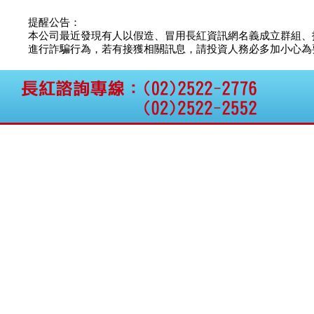
公告向關係人取得使用
權資產
提醒公告：
仁新醫藥:代重要子公司
本公司最近發現有人以假造、冒用長紅資訊網名義成立群組、
BeliteBio,Inc公告受邀參
進行詐騙行為，若有接獲相關訊息，請投資人務必多加小心為要，如
加第27屆眼
巨生生醫:公告本公司
MPB-1523MRI顯影劑-
肝細胞癌接獲美國FD
格斯科技*:公告調整本
公司私募專區資訊(董事
會決議日起兩日內應申
報相關資
格斯科技*:公告更正
115/05/12重訊內容(停
止過戶起始日期)
將捷:代子公司忠明營造
工程股份有限公司公告
「新北市淡水區海鷗段
11
阿波羅電力:公告本公司
法人監察人改派代表人
永信藥品工業:本公司委
外廠商活動網站消費者
資訊外流事宜