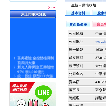
生技－動植物類
基本資料
股東
資產負債表
公司簡稱
中華海
公司網址
www.h
統一編號
16301
富邦產險:金控雙雄犀利
成立日期
87.01.
前四月大賺
新光人壽保險:五壽險增
發行類別
未公
97% 衝1,016億元
公司全名
中華海
統一投信:原型ETF六強
漲逾九成
資本額
4.01
統一投信:主動式ETF溢
價 被盯上
董事長
張永聲
新光人壽保險:新壽Q1外
價金將達996億
總經理
謝清輝
宇辰系統科技:宇辰業績