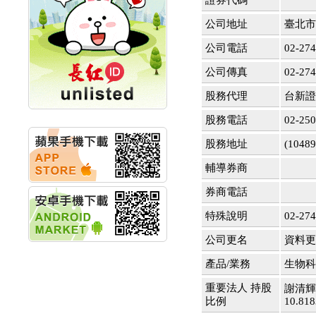
證券代碼
創新高 啟動興櫃轉上櫃
計畫
公司地址
臺北市
明緯企業:明緯永續科技
競賽 以電源驅動善的力
公司電話
02-27
量
秀育企業:秀育SHO-U儲
公司傳真
02-274
能系統 獲國內首張CNS
認證
股務代理
台新證
聯博投信:聯博00404A
股務電話
02-25
從容擁抱台股主流
華旭先進:代重要子公司
股務地址
(104
碩通散熱股份有限公司
公告董事會通過發言人
輔導券商
及代理發
華旭先進:代重要子公司
券商電話
碩通散熱股份有限公司
公告董事會決議發行員
特殊說明
02-27
工認股權
公司更名
資料更新
華旭先進:代重要子公司
碩通散熱股份有限公司
產品/業務
生物科
公告董事會追認113年
向關係
重要法人 持股
謝清輝
華旭先進:代重要子公司
比例
10.81
碩通散熱股份有限公司