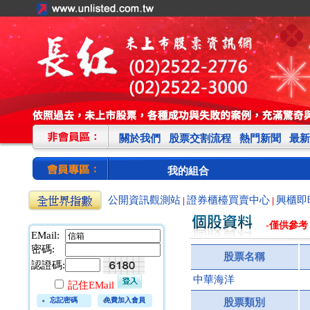
關於我們
股票交割流程
熱門新聞
最新
我的組合
公開資訊觀測站
證券櫃檯買賣中心
興櫃即
|
|
-僅供參考
EMail:
密碼:
股票名稱
認證碼:
中華海洋
記住EMail
忘記密碼
免費加入會員
股票類別