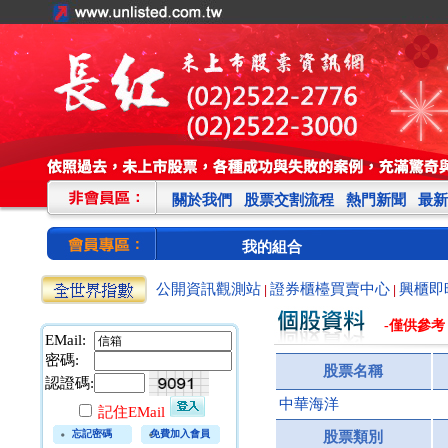
關於我們
股票交割流程
熱門新聞
最新
我的組合
公開資訊觀測站
證券櫃檯買賣中心
興櫃即
|
|
-僅供參考
EMail:
密碼:
股票名稱
認證碼:
中華海洋
記住EMail
忘記密碼
免費加入會員
股票類別