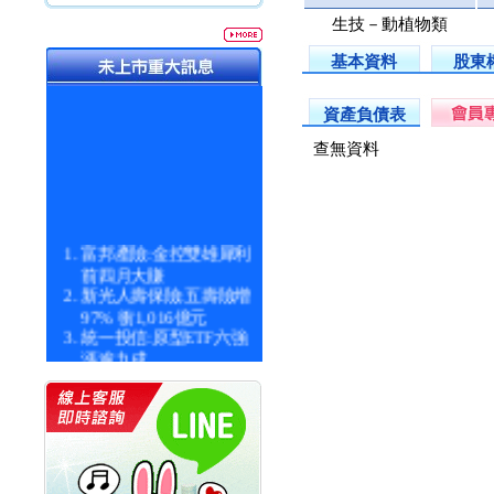
生技－動植物類
基本資料
股東
資產負債表
查無資料
富邦產險:金控雙雄犀利
前四月大賺
新光人壽保險:五壽險增
97% 衝1,016億元
統一投信:原型ETF六強
漲逾九成
統一投信:主動式ETF溢
價 被盯上
新光人壽保險:新壽Q1外
價金將達996億
宇辰系統科技:宇辰業績
創新高 啟動興櫃轉上櫃