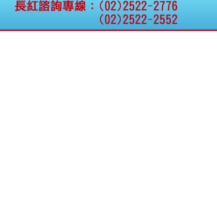
權資產
仁新醫藥:代重要子公司
BeliteBio,Inc公告受邀參
加第27屆眼
巨生生醫:公告本公司
MPB-1523MRI顯影劑-
肝細胞癌接獲美國FD
格斯科技*:公告調整本
公司私募專區資訊(董事
會決議日起兩日內應申
報相關資
格斯科技*:公告更正
115/05/12重訊內容(停
止過戶起始日期)
將捷:代子公司忠明營造
工程股份有限公司公告
「新北市淡水區海鷗段
11
阿波羅電力:公告本公司
法人監察人改派代表人
永信藥品工業:本公司委
外廠商活動網站消費者
資訊外流事宜