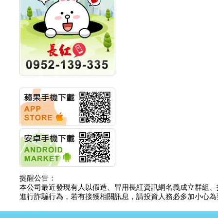
計畫
明緯企業:明緯永續科技
競賽 以電源驅動善的力
量
秀育企業:秀育SHO-U儲
能系統 獲國內首張CNS
認證
聯博投信:聯博00404A
從容擁抱台股主流
華旭先進:代重要子公司
碩通散熱股份有限公司
公告董事會通過發言人
及代理發
華旭先進:代重要子公司
碩通散熱股份有限公司
公告董事會決議發行員
工認股權
華旭先進:代重要子公司
碩通散熱股份有限公司
公告董事會追認113年
提醒公告：
向關係
本公司最近發現有人以假造、冒用長紅資訊網名義成立群組、
華旭先進:代重要子公司
進行詐騙行為，若有接獲相關訊息，請投資人務必多加小心為要，如
碩通散熱股份有限公司
公告向關係人取得使用