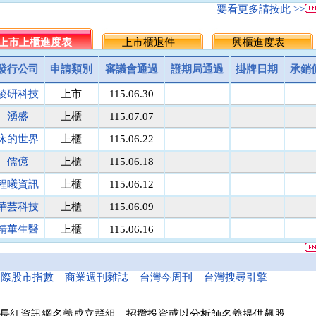
連海船舶
20.2
35.0
27.6
27.25
▲0.35
1.
要看更多請按此 >>
名佳利金
1.8
9.6
5.7
5.5
▲0.20
3.
台泥循環
上市上櫃進度表
議價
上市櫃退件
議價
4.25
4.25
興櫃進度表
0.00
0.
三信商銀
議價
13.7
13.6
13.5
▲0.10
0.
發行公司
申請類別
審議會通過
證期局通過
掛牌日期
承銷
菘凱科技
議價
10.0
10.0
10
0.00
0.
稜研科技
上市
115.06.30
匯頂電腦
議價
10.0
10.0
10
0.00
0.
醫電鼎眾
議價
41.9
42.0
42
0.00
0.
湧盛
上櫃
115.07.07
馬上發
議價
8.1
8.1
8
▲0.10
1.
床的世界
上櫃
115.06.22
國寶人壽
議價
5.1
5.1
5
▲0.10
1.
儒億
上櫃
115.06.18
南美特科
議價
364.5
352.3
340
▲12.30
3.
亞太投資
議價
40.0
40.0
40
0.00
0.
程曦資訊
上櫃
115.06.12
聯穎光電
議價
129.9
130.0
130
0.00
0.
華芸科技
上櫃
115.06.09
麥寮汽電
議價
52.0
52.0
52
0.00
0.
精華生醫
上櫃
115.06.16
鎧鉅科技
議價
議價
21
21
0.00
0.
和亞智慧
上櫃
115.05.21
金棠科技
議價
10.0
10.0
10
0.00
0.
騰錂鐳射
議價
70.1
70.1
70
▲0.10
0.
漢測
上櫃
115.06.10
國際股市指數
商業週刊雜誌
台灣今周刊
台灣搜尋引擎
龍相電子
議價
15.2
15.1
15
▲0.10
0.
昇陽能源
議價
40.0
40.0
40
0.00
0.
長紅資訊網名義成立群組、招攬投資或以分析師名義提供飆股，