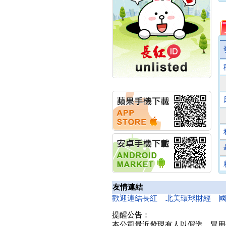
計畫
明緯企業:明緯永續科技
競賽 以電源驅動善的力
量
秀育企業:秀育SHO-U儲
能系統 獲國內首張CNS
認證
聯博投信:聯博00404A
從容擁抱台股主流
華旭先進:代重要子公司
碩通散熱股份有限公司
公告董事會通過發言人
及代理發
華旭先進:代重要子公司
碩通散熱股份有限公司
公告董事會決議發行員
工認股權
華旭先進:代重要子公司
碩通散熱股份有限公司
友情連結
公告董事會追認113年
向關係
歡迎連結長紅
北美環球財經
華旭先進:代重要子公司
提醒公告：
碩通散熱股份有限公司
本公司最近發現有人以假造、冒用