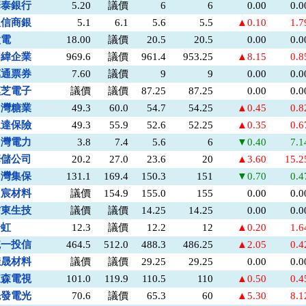
華泰銀行
5.20
議價
6
6
0.00
0.
板信商銀
5.1
6.1
5.6
5.5
▲0.10
1.
太電
18.00
議價
20.5
20.5
0.00
0.
明緯企業
969.6
議價
961.4
953.25
▲8.15
0.
萬通票券
7.60
議價
9
9
0.00
0.
漢芝電子
議價
議價
87.25
87.25
0.00
0.
台灣糖業
49.3
60.0
54.7
54.25
▲0.45
0.
永達保險
49.3
55.9
52.6
52.25
▲0.35
0.
台灣電力
3.8
7.4
5.6
6
▼0.40
7.
華儲公司
20.2
27.0
23.6
20
▲3.60
15.
台灣集保
131.1
169.4
150.3
151
▼0.70
0.
富宸材料
議價
154.9
155.0
155
0.00
0.
信東生技
議價
議價
14.25
14.25
0.00
0.
全虹
12.3
議價
12.2
12
▲0.20
1.
統一投信
464.5
512.0
488.3
486.25
▲2.05
0.
穩晟材料
議價
議價
29.25
29.25
0.00
0.
東森電視
101.0
119.9
110.5
110
▲0.50
0.
先發電光
70.6
議價
65.3
60
▲5.30
8.