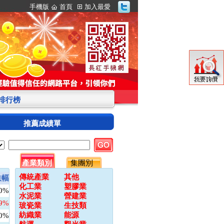
手機版
首頁
加入最愛
S排行榜
推薦成績單
產業類別
集團別
傳統產業
其他
跌幅
化工業
塑膠業
00%
水泥業
營建業
09%
玻瓷業
生技類
紡織業
能源
00%