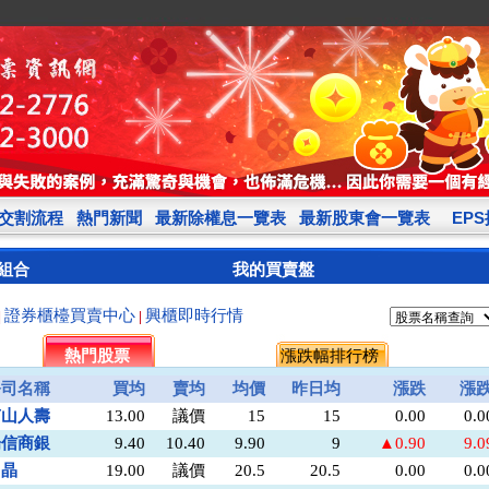
交割流程
熱門新聞
最新除權息一覽表
最新股東會一覽表
EP
組合
我的買賣盤
證券櫃檯買賣中心
興櫃即時行情
|
|
熱門股票
漲跌幅排行榜
公司名稱
買均
賣均
均價
昨日均
漲跌
漲
南山人壽
13.00
議價
15
15
0.00
0.
陽信商銀
9.40
10.40
9.90
9
▲0.90
9.
力晶
19.00
議價
20.5
20.5
0.00
0.