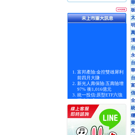
富邦產險:金控雙雄犀利
前四月大賺
新光人壽保險:五壽險增
97% 衝1,016億元
統一投信:原型ETF六強
漲逾九成
統一投信:主動式ETF溢
價 被盯上
新光人壽保險:新壽Q1外
價金將達996億
宇辰系統科技:宇辰業績
創新高 啟動興櫃轉上櫃