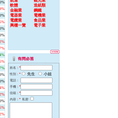
航運
觀光業
00%
軟體
造紙類
79%
金融業
鋼鐵
00%
電器業
電機業
電纜業
食品業
85%
興櫃一覽
電子業
00%
00%
82%
67%
14%
25%
47%
姓名：
*
先生
小姐
性別：
*
00%
電話：
00%
手機：
*
64%
信箱：
*
42%
內容：
*
私密
00%
45%
12%