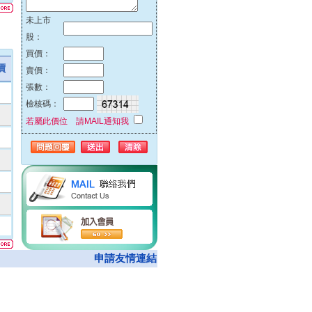
27%
未上市
51%
股：
00%
買價：
74%
價
賣價：
00%
張數：
00%
檢核碼：
00%
若屬此價位 請MAIL通知我
23%
96%
49%
00%
00%
00%
00%
00%
申請友情連結
14%
66%
00%