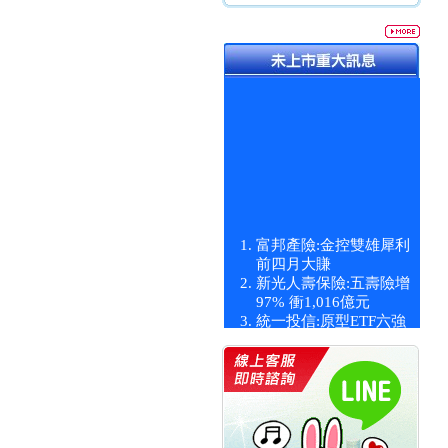
富邦產險:金控雙雄犀利
前四月大賺
新光人壽保險:五壽險增
97% 衝1,016億元
統一投信:原型ETF六強
漲逾九成
統一投信:主動式ETF溢
價 被盯上
新光人壽保險:新壽Q1外
價金將達996億
宇辰系統科技:宇辰業績
創新高 啟動興櫃轉上櫃