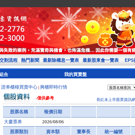
交割流程
熱門新聞
最新除權息一覽表
最新股東會一覽表
EP
組合
我的買賣盤
證券櫃檯買賣中心
興櫃即時行情
|
|
-僅供參考
長紅未上市股票資訊
股票名稱
報價日期
大慶票券
2026/08/06
股票類別
資本額
董事長
統一編號