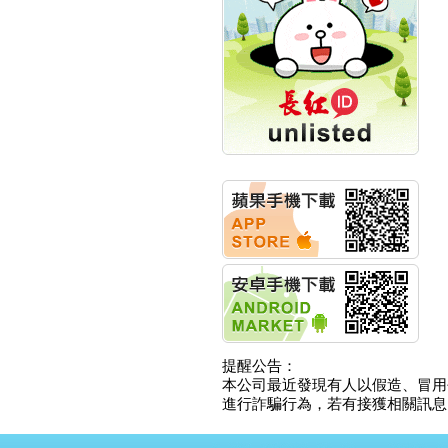
計畫
明緯企業:明緯永續科技
競賽 以電源驅動善的力
量
秀育企業:秀育SHO-U儲
能系統 獲國內首張CNS
認證
聯博投信:聯博00404A
從容擁抱台股主流
華旭先進:代重要子公司
碩通散熱股份有限公司
公告董事會通過發言人
及代理發
華旭先進:代重要子公司
碩通散熱股份有限公司
公告董事會決議發行員
工認股權
華旭先進:代重要子公司
碩通散熱股份有限公司
提醒公告：
公告董事會追認113年
本公司最近發現有人以假造、冒用
向關係
進行詐騙行為，若有接獲相關訊息，
華旭先進:代重要子公司
碩通散熱股份有限公司