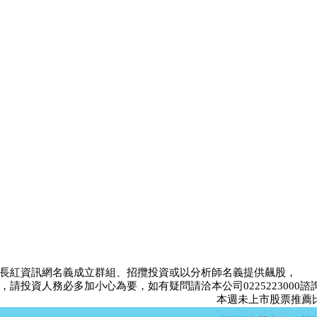
長紅資訊網名義成立群組、招攬投資或以分析師名義提供飆股，
請投資人務必多加小心為要，如有疑問請洽本公司0225223000諮
本週未上市股票推薦比賽<