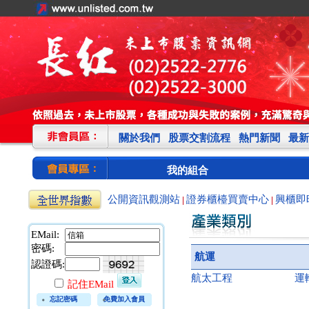
關於我們
股票交割流程
熱門新聞
最新
我的組合
公開資訊觀測站
證券櫃檯買賣中心
興櫃即
|
|
EMail:
密碼:
航運
認證碼:
航太工程
運
記住EMail
忘記密碼
免費加入會員