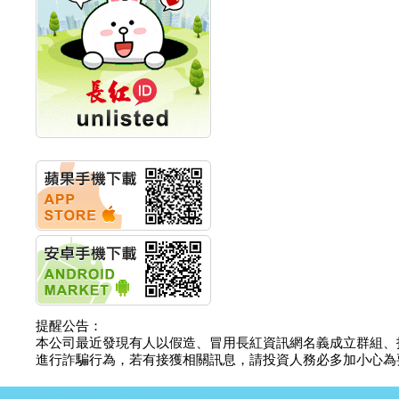
計畫
明緯企業:明緯永續科技
競賽 以電源驅動善的力
量
秀育企業:秀育SHO-U儲
能系統 獲國內首張CNS
認證
聯博投信:聯博00404A
從容擁抱台股主流
華旭先進:代重要子公司
碩通散熱股份有限公司
公告董事會通過發言人
及代理發
華旭先進:代重要子公司
碩通散熱股份有限公司
公告董事會決議發行員
工認股權
華旭先進:代重要子公司
碩通散熱股份有限公司
提醒公告：
公告董事會追認113年
本公司最近發現有人以假造、冒用長紅資訊網名義成立群組、
向關係
進行詐騙行為，若有接獲相關訊息，請投資人務必多加小心為要，如
華旭先進:代重要子公司
碩通散熱股份有限公司