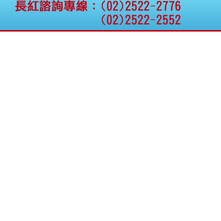
公告向關係人取得使用
權資產
仁新醫藥:代重要子公司
BeliteBio,Inc公告受邀參
加第27屆眼
巨生生醫:公告本公司
MPB-1523MRI顯影劑-
肝細胞癌接獲美國FD
格斯科技*:公告調整本
公司私募專區資訊(董事
會決議日起兩日內應申
報相關資
格斯科技*:公告更正
115/05/12重訊內容(停
止過戶起始日期)
將捷:代子公司忠明營造
工程股份有限公司公告
「新北市淡水區海鷗段
11
阿波羅電力:公告本公司
法人監察人改派代表人
永信藥品工業:本公司委
外廠商活動網站消費者
資訊外流事宜