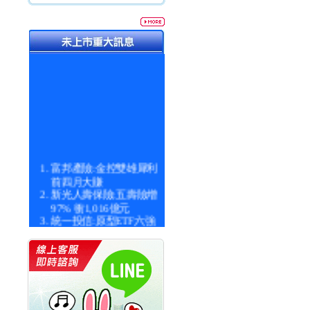
富邦產險:金控雙雄犀利
前四月大賺
新光人壽保險:五壽險增
97% 衝1,016億元
統一投信:原型ETF六強
漲逾九成
統一投信:主動式ETF溢
價 被盯上
新光人壽保險:新壽Q1外
價金將達996億
宇辰系統科技:宇辰業績
創新高 啟動興櫃轉上櫃