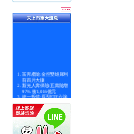
富邦產險:金控雙雄犀利
前四月大賺
新光人壽保險:五壽險增
97% 衝1,016億元
統一投信:原型ETF六強
漲逾九成
統一投信:主動式ETF溢
價 被盯上
新光人壽保險:新壽Q1外
價金將達996億
宇辰系統科技:宇辰業績