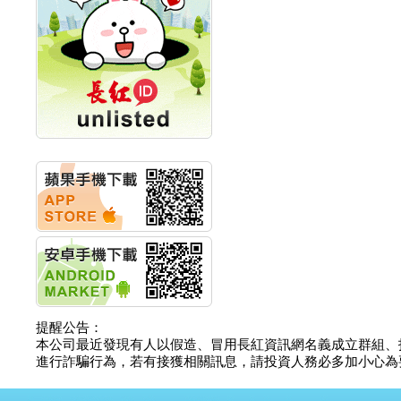
創新高 啟動興櫃轉上櫃
計畫
明緯企業:明緯永續科技
競賽 以電源驅動善的力
量
秀育企業:秀育SHO-U儲
能系統 獲國內首張CNS
認證
聯博投信:聯博00404A
從容擁抱台股主流
華旭先進:代重要子公司
碩通散熱股份有限公司
公告董事會通過發言人
及代理發
華旭先進:代重要子公司
碩通散熱股份有限公司
公告董事會決議發行員
工認股權
華旭先進:代重要子公司
碩通散熱股份有限公司
提醒公告：
公告董事會追認113年
本公司最近發現有人以假造、冒用長紅資訊網名義成立群組、
向關係
進行詐騙行為，若有接獲相關訊息，請投資人務必多加小心為要，如
華旭先進:代重要子公司
碩通散熱股份有限公司