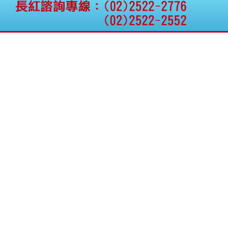
公告向關係人取得使用
權資產
仁新醫藥:代重要子公司
BeliteBio,Inc公告受邀參
加第27屆眼
巨生生醫:公告本公司
MPB-1523MRI顯影劑-
肝細胞癌接獲美國FD
格斯科技*:公告調整本
公司私募專區資訊(董事
會決議日起兩日內應申
報相關資
格斯科技*:公告更正
115/05/12重訊內容(停
止過戶起始日期)
將捷:代子公司忠明營造
工程股份有限公司公告
「新北市淡水區海鷗段
11
阿波羅電力:公告本公司
法人監察人改派代表人
永信藥品工業:本公司委
外廠商活動網站消費者
資訊外流事宜