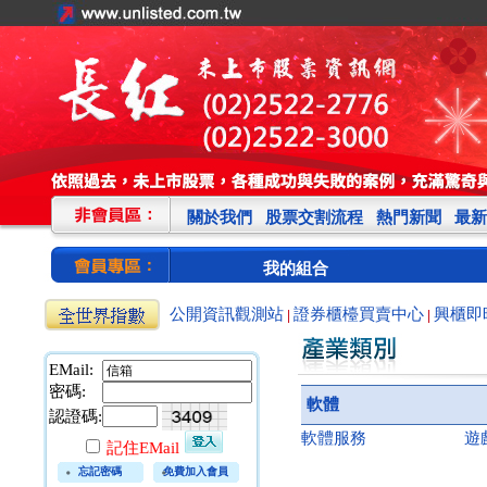
關於我們
股票交割流程
熱門新聞
最新
我的組合
公開資訊觀測站
證券櫃檯買賣中心
興櫃即
|
|
EMail:
密碼:
軟體
認證碼:
軟體服務
遊
記住EMail
忘記密碼
免費加入會員