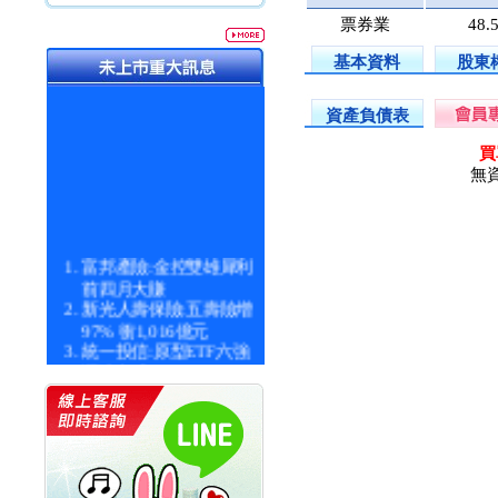
票券業
48.
基本資料
股東
資產負債表
買
無
富邦產險:金控雙雄犀利
前四月大賺
新光人壽保險:五壽險增
97% 衝1,016億元
統一投信:原型ETF六強
漲逾九成
統一投信:主動式ETF溢
價 被盯上
新光人壽保險:新壽Q1外
價金將達996億
宇辰系統科技:宇辰業績
創新高 啟動興櫃轉上櫃