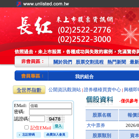
關於我們
股票交割流程
熱門新聞
最新
我的組合
公開資訊觀測站
證券櫃檯買賣中心
興櫃即
|
|
-僅供參考
EMail:
密碼:
股票名稱
報價
認證碼:
大中票券
2026/
記住EMail
忘記密碼
免費加入會員
股票類別
資