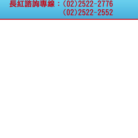
公告向關係人取得使用
權資產
仁新醫藥:代重要子公司
BeliteBio,Inc公告受邀參
加第27屆眼
巨生生醫:公告本公司
MPB-1523MRI顯影劑-
肝細胞癌接獲美國FD
格斯科技*:公告調整本
公司私募專區資訊(董事
會決議日起兩日內應申
報相關資
格斯科技*:公告更正
115/05/12重訊內容(停
止過戶起始日期)
將捷:代子公司忠明營造
工程股份有限公司公告
「新北市淡水區海鷗段
11
阿波羅電力:公告本公司
法人監察人改派代表人
永信藥品工業:本公司委
外廠商活動網站消費者
資訊外流事宜