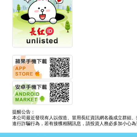
計畫
明緯企業:明緯永續科技
競賽 以電源驅動善的力
量
秀育企業:秀育SHO-U儲
能系統 獲國內首張CNS
認證
聯博投信:聯博00404A
從容擁抱台股主流
華旭先進:代重要子公司
碩通散熱股份有限公司
公告董事會通過發言人
及代理發
華旭先進:代重要子公司
碩通散熱股份有限公司
公告董事會決議發行員
工認股權
華旭先進:代重要子公司
碩通散熱股份有限公司
提醒公告：
公告董事會追認113年
本公司最近發現有人以假造、冒用長紅資訊網名義成立群組、
向關係
進行詐騙行為，若有接獲相關訊息，請投資人務必多加小心為要，如
華旭先進:代重要子公司
碩通散熱股份有限公司