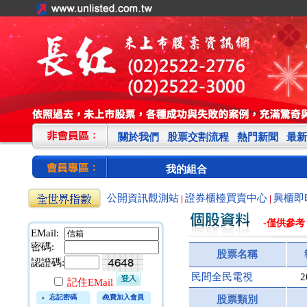
關於我們
股票交割流程
熱門新聞
最新
我的組合
公開資訊觀測站
證券櫃檯買賣中心
興櫃即
|
|
-僅供參考
EMail:
密碼:
股票名稱
認證碼:
民間全民電視
2
記住EMail
忘記密碼
免費加入會員
股票類別