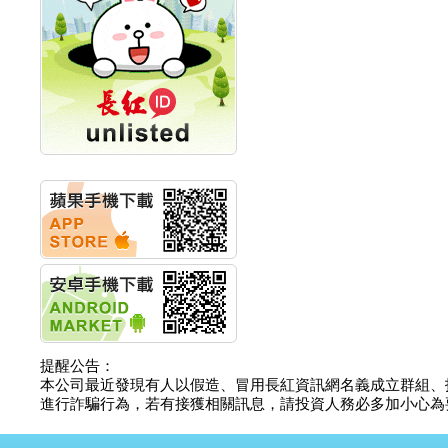
計畫
明緯企業:明緯永續科技
競賽 以電源驅動善的力
量
秀育企業:秀育SHO-U儲
能系統 獲國內首張CNS
認證
聯博投信:聯博00404A
從容擁抱台股主流
華旭先進:代重要子公司
碩通散熱股份有限公司
公告董事會通過發言人
及代理發
華旭先進:代重要子公司
碩通散熱股份有限公司
公告董事會決議發行員
工認股權
華旭先進:代重要子公司
碩通散熱股份有限公司
提醒公告：
公告董事會追認113年
本公司最近發現有人以假造、冒用長紅資訊網名義成立群組、
向關係
進行詐騙行為，若有接獲相關訊息，請投資人務必多加小心為要，如
華旭先進:代重要子公司
碩通散熱股份有限公司