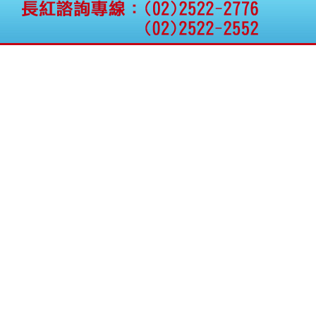
公告向關係人取得使用
權資產
仁新醫藥:代重要子公司
BeliteBio,Inc公告受邀參
加第27屆眼
巨生生醫:公告本公司
MPB-1523MRI顯影劑-
肝細胞癌接獲美國FD
格斯科技*:公告調整本
公司私募專區資訊(董事
會決議日起兩日內應申
報相關資
格斯科技*:公告更正
115/05/12重訊內容(停
止過戶起始日期)
將捷:代子公司忠明營造
工程股份有限公司公告
「新北市淡水區海鷗段
11
阿波羅電力:公告本公司
法人監察人改派代表人
永信藥品工業:本公司委
外廠商活動網站消費者
資訊外流事宜