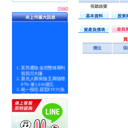
視聽娛樂
基本資料
股東
資產負債表
買
價位
張
富邦產險:金控雙雄犀利
前四月大賺
新光人壽保險:五壽險增
97% 衝1,016億元
統一投信:原型ETF六強
漲逾九成
統一投信:主動式ETF溢
價 被盯上
新光人壽保險:新壽Q1外
價金將達996億
宇辰系統科技:宇辰業績
創新高 啟動興櫃轉上櫃