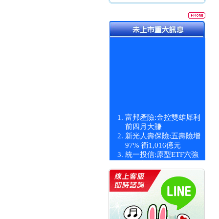
富邦產險:金控雙雄犀利
前四月大賺
新光人壽保險:五壽險增
97% 衝1,016億元
統一投信:原型ETF六強
漲逾九成
統一投信:主動式ETF溢
價 被盯上
新光人壽保險:新壽Q1外
價金將達996億
宇辰系統科技:宇辰業績
創新高 啟動興櫃轉上櫃