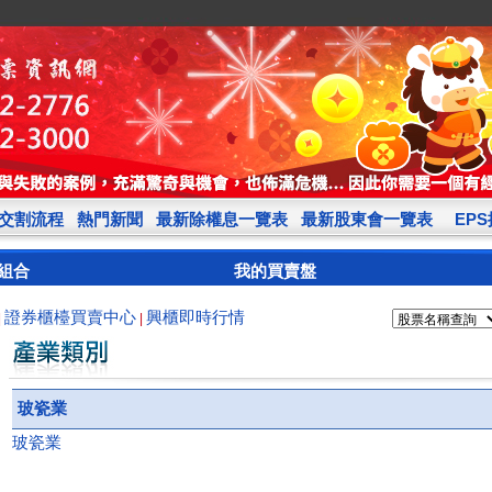
交割流程
熱門新聞
最新除權息一覽表
最新股東會一覽表
EP
組合
我的買賣盤
證券櫃檯買賣中心
興櫃即時行情
|
|
玻瓷業
玻瓷業