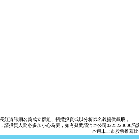
長紅資訊網名義成立群組、招攬投資或以分析師名義提供飆股，
請投資人務必多加小心為要，如有疑問請洽本公司0225223000諮
本週未上市股票推薦比賽<未