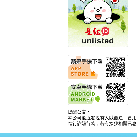
計畫
明緯企業:明緯永續科技
競賽 以電源驅動善的力
量
秀育企業:秀育SHO-U儲
能系統 獲國內首張CNS
認證
聯博投信:聯博00404A
從容擁抱台股主流
華旭先進:代重要子公司
碩通散熱股份有限公司
公告董事會通過發言人
及代理發
華旭先進:代重要子公司
碩通散熱股份有限公司
公告董事會決議發行員
工認股權
華旭先進:代重要子公司
碩通散熱股份有限公司
提醒公告：
公告董事會追認113年
本公司最近發現有人以假造、冒用
向關係
進行詐騙行為，若有接獲相關訊息，
華旭先進:代重要子公司
碩通散熱股份有限公司