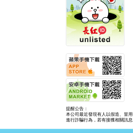
創新高 啟動興櫃轉上櫃
計畫
明緯企業:明緯永續科技
競賽 以電源驅動善的力
量
秀育企業:秀育SHO-U儲
能系統 獲國內首張CNS
認證
聯博投信:聯博00404A
從容擁抱台股主流
華旭先進:代重要子公司
碩通散熱股份有限公司
公告董事會通過發言人
及代理發
華旭先進:代重要子公司
碩通散熱股份有限公司
公告董事會決議發行員
工認股權
華旭先進:代重要子公司
碩通散熱股份有限公司
提醒公告：
公告董事會追認113年
本公司最近發現有人以假造、冒用
向關係
進行詐騙行為，若有接獲相關訊息，
華旭先進:代重要子公司
碩通散熱股份有限公司