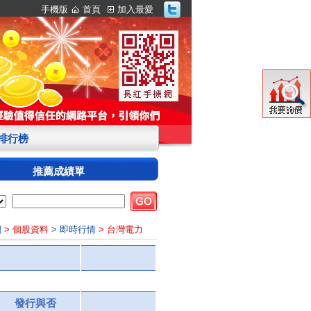
手機版
首頁
加入最愛
S排行榜
推薦成績單
網
> 個股資料
> 即時行情
> 台灣電力
發行與否