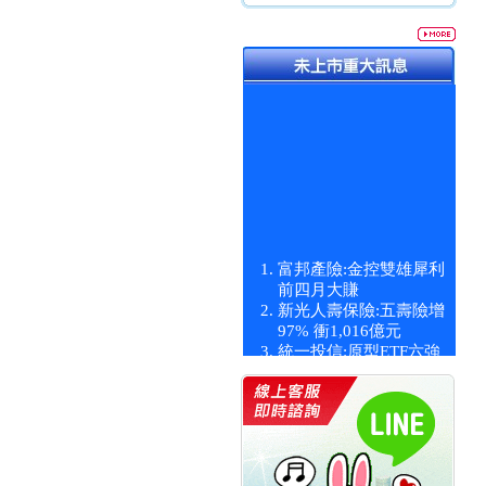
富邦產險:金控雙雄犀利
前四月大賺
新光人壽保險:五壽險增
97% 衝1,016億元
統一投信:原型ETF六強
漲逾九成
統一投信:主動式ETF溢
價 被盯上
新光人壽保險:新壽Q1外
價金將達996億
宇辰系統科技:宇辰業績