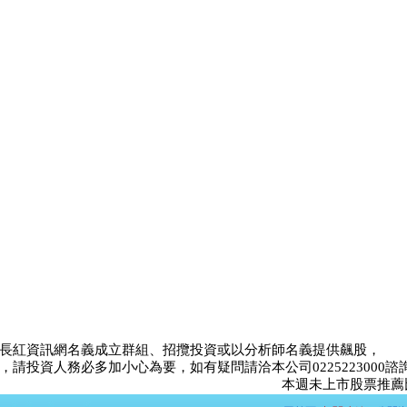
長紅資訊網名義成立群組、招攬投資或以分析師名義提供飆股，
請投資人務必多加小心為要，如有疑問請洽本公司0225223000諮
本週未上市股票推薦比賽