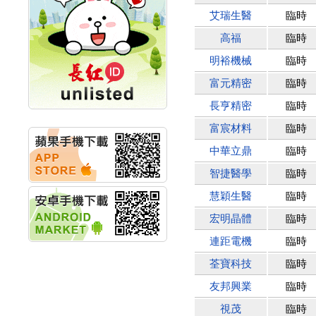
計畫
艾瑞生醫
臨時
明緯企業:明緯永續科技
競賽 以電源驅動善的力
高福
臨時
量
秀育企業:秀育SHO-U儲
明裕機械
臨時
能系統 獲國內首張CNS
富元精密
臨時
認證
聯博投信:聯博00404A
長亨精密
臨時
從容擁抱台股主流
華旭先進:代重要子公司
富宸材料
臨時
碩通散熱股份有限公司
中華立鼎
臨時
公告董事會通過發言人
及代理發
智捷醫學
臨時
華旭先進:代重要子公司
碩通散熱股份有限公司
慧穎生醫
臨時
公告董事會決議發行員
宏明晶體
臨時
工認股權
華旭先進:代重要子公司
連距電機
臨時
碩通散熱股份有限公司
公告董事會追認113年
荃寶科技
臨時
向關係
友邦興業
臨時
華旭先進:代重要子公司
碩通散熱股份有限公司
視茂
臨時
公告向關係人取得使用