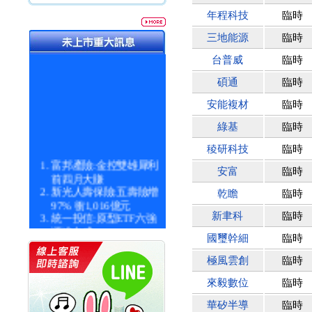
年程科技
臨時
三地能源
臨時
台普威
臨時
碩通
臨時
安能複材
臨時
綠基
臨時
稜研科技
臨時
富邦產險:金控雙雄犀利
安富
臨時
前四月大賺
新光人壽保險:五壽險增
乾瞻
臨時
97% 衝1,016億元
統一投信:原型ETF六強
新聿科
臨時
漲逾九成
國璽幹細
臨時
統一投信:主動式ETF溢
價 被盯上
極風雲創
臨時
新光人壽保險:新壽Q1外
價金將達996億
來毅數位
臨時
宇辰系統科技:宇辰業績
創新高 啟動興櫃轉上櫃
華矽半導
臨時