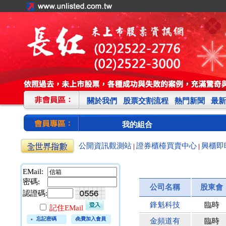
關於我們
股票交割流程
熱門新聞
最新
我的組合
公開資訊觀測站
證券櫃檯買賣中心
興櫃即
|
|
EMail:
密碼:
公司名稱
股東會
認證碼:
鋒魁科技
臨時
記住EMail
忘記密碼
免費加入會員
金頻道有
臨時