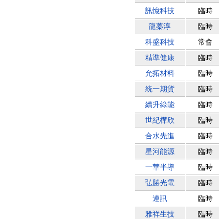
權資產
訊憶科技
臨時
仁新醫藥:代重要子公司
龍蓁淳
臨時
BeliteBio,Inc公告受邀參
加第27屆眼
科盛科技
常會
巨生生醫:公告本公司
MPB-1523MRI顯影劑-
精準健康
臨時
肝細胞癌接獲美國FD
格斯科技*:公告調整本
允拓材料
臨時
公司私募專區資訊(董事
統一期貨
臨時
會決議日起兩日內應申
報相關資
續升綠能
臨時
格斯科技*:公告更正
115/05/12重訊內容(停
世紀樺欣
臨時
止過戶起始日期)
合水先進
臨時
將捷:代子公司忠明營造
工程股份有限公司公告
星河能源
臨時
「新北市淡水區海鷗段
11
一華半導
臨時
阿波羅電力:公告本公司
弘勝光電
臨時
法人監察人改派代表人
永信藥品工業:本公司委
連訊
臨時
外廠商活動網站消費者
資訊外流事宜
雅祥生技
臨時