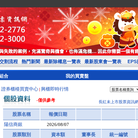
交割流程
熱門新聞
最新除權息一覽表
最新股東會一覽表
EP
組合
我的買賣盤
證券櫃檯買賣中心
興櫃即時行情
|
|
-僅供參考
長紅未上市股票資訊
股票名稱
報價日期
陽信商銀
2026/08/07
股票類別
資本額
董事長
統一編號