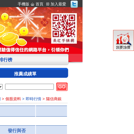
手機版
首頁
加入最愛
S排行榜
推薦成績單
網
> 個股資料
> 即時行情
> 陽信商銀
發行與否