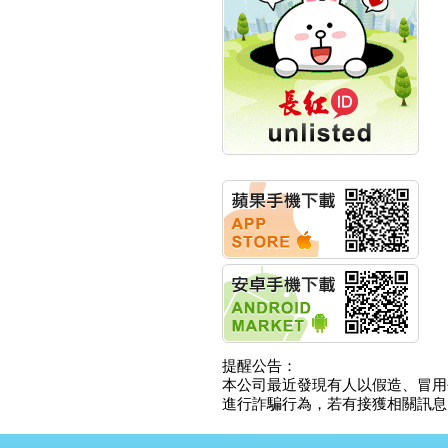
創新高 啟動興櫃轉上櫃
計畫
明緯企業:明緯永續科技
競賽 以電源驅動善的力
量
秀育企業:秀育SHO-U儲
能系統 獲國內首張CNS
認證
聯博投信:聯博00404A
從容擁抱台股主流
華旭先進:代重要子公司
碩通散熱股份有限公司
公告董事會通過發言人
及代理發
華旭先進:代重要子公司
碩通散熱股份有限公司
公告董事會決議發行員
工認股權
華旭先進:代重要子公司
提醒公告：
碩通散熱股份有限公司
本公司最近發現有人以假造、冒用
公告董事會追認113年
進行詐騙行為，若有接獲相關訊息，
向關係
華旭先進:代重要子公司
碩通散熱股份有限公司