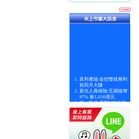
富邦產險:金控雙雄犀利
前四月大賺
新光人壽保險:五壽險增
97% 衝1,016億元
統一投信:原型ETF六強
漲逾九成
統一投信:主動式ETF溢
價 被盯上
新光人壽保險:新壽Q1外
價金將達996億
宇辰系統科技:宇辰業績