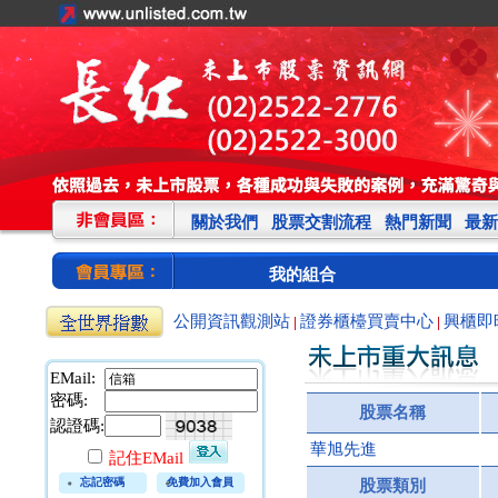
關於我們
股票交割流程
熱門新聞
最新
我的組合
公開資訊觀測站
證券櫃檯買賣中心
興櫃即
|
|
EMail:
密碼:
股票名稱
認證碼:
華旭先進
記住EMail
忘記密碼
免費加入會員
股票類別