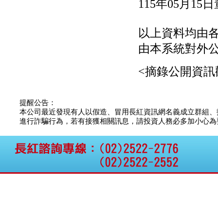
115年05月1
公告向關係人取得使用
權資產
仁新醫藥:代重要子公司
以上資料均由
BeliteBio,Inc公告受邀參
加第27屆眼
由本系統對外
巨生生醫:公告本公司
MPB-1523MRI顯影劑-
<摘錄公開資訊
肝細胞癌接獲美國FD
格斯科技*:公告調整本
公司私募專區資訊(董事
會決議日起兩日內應申
提醒公告：
報相關資
本公司最近發現有人以假造、冒用長紅資訊網名義成立群組、
格斯科技*:公告更正
進行詐騙行為，若有接獲相關訊息，請投資人務必多加小心為要，如
115/05/12重訊內容(停
止過戶起始日期)
將捷:代子公司忠明營造
工程股份有限公司公告
「新北市淡水區海鷗段
11
阿波羅電力:公告本公司
法人監察人改派代表人
永信藥品工業:本公司委
外廠商活動網站消費者
資訊外流事宜