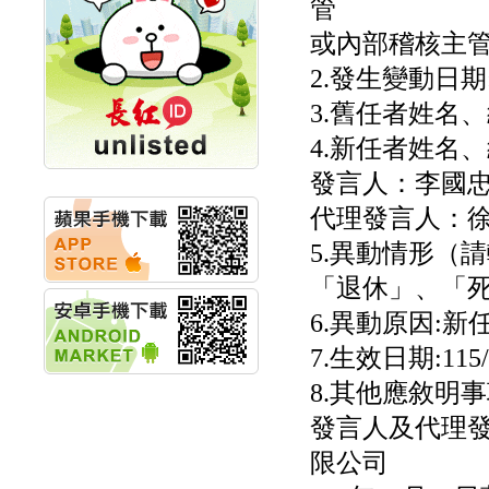
管
創新高 啟動興櫃轉上櫃
計畫
或內部稽核主管
明緯企業:明緯永續科技
競賽 以電源驅動善的力
2.發生變動日期:11
量
3.舊任者姓名
秀育企業:秀育SHO-U儲
能系統 獲國內首張CNS
4.新任者姓名
認證
聯博投信:聯博00404A
發言人：李國
從容擁抱台股主流
華旭先進:代重要子公司
代理發言人：
碩通散熱股份有限公司
5.異動情形（
公告董事會通過發言人
及代理發
「退休」、「死
華旭先進:代重要子公司
碩通散熱股份有限公司
6.異動原因:新
公告董事會決議發行員
7.生效日期:115/
工認股權
華旭先進:代重要子公司
8.其他應敘明事
碩通散熱股份有限公司
公告董事會追認113年
發言人及代理
向關係
限公司
華旭先進:代重要子公司
碩通散熱股份有限公司