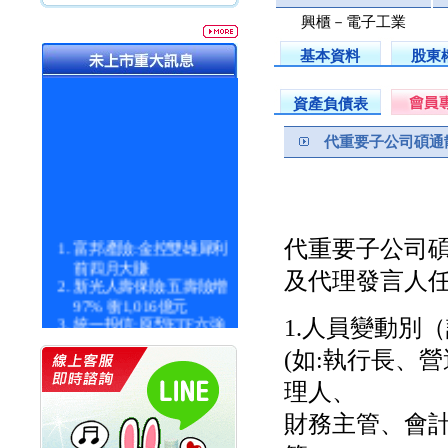
興櫃－電子工業
基本資料
股東
資產負債表
代重要子公司碩通
富邦產險:金控雙雄犀利
代重要子公司
前四月大賺
及代理發言人
新光人壽保險:五壽險增
97% 衝1,016億元
統一投信:原型ETF六強
1.人員變動別
漲逾九成
(如:執行長、
統一投信:主動式ETF溢
價 被盯上
理人、
新光人壽保險:新壽Q1外
價金將達996億
財務主管、會
宇辰系統科技:宇辰業績