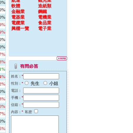
航運
觀光業
00%
軟體
造紙類
00%
金融業
鋼鐵
00%
電器業
電機業
電纜業
食品業
79%
興櫃一覽
電子業
69%
00%
00%
67%
48%
31%
64%
姓名：
*
先生
小姐
性別：
*
82%
電話：
00%
手機：
*
58%
信箱：
*
60%
內容：
*
私密
27%
00%
45%