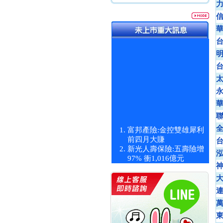
富邦產險:金控雙雄犀利
前四月大賺
新光人壽保險:五壽險增
97% 衝1,016億元
統一投信:原型ETF六強
漲逾九成
統一投信:主動式ETF溢
價 被盯上
新光人壽保險:新壽Q1外
價金將達996億
宇辰系統科技:宇辰業績