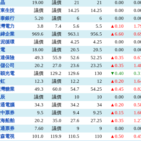
力晶
19.00
議價
21
21
0.00
0.
信東生技
議價
議價
14.25
14.25
0.00
0.
華泰銀行
5.20
議價
6
6
0.00
0.
台灣電力
3.8
7.4
5.6
5.5
▲0.10
1.
明緯企業
969.6
議價
963.1
956.5
▲6.60
0.
台泥循環
議價
議價
4.25
4.25
0.00
0.
太電
18.00
議價
20.5
20.5
0.00
0.
永達保險
49.3
55.9
52.6
52.25
▲0.35
0.
華儲公司
20.2
27.0
23.6
23.25
▲0.35
1.
聯穎光電
議價
129.2
129.6
130
▼0.40
0.
全虹
12.3
議價
12.2
12
▲0.20
1.
台灣糖業
49.3
60.0
54.7
54.25
▲0.45
0.
泓辰
議價
議價
10
10
0.00
0.
神通電腦
34.3
議價
34.2
34
▲0.20
0.
大中票券
9.5
議價
9.4
9.25
▲0.15
1.
連海船舶
20.2
35.0
27.6
27.25
▲0.35
1.
萬通票券
7.60
議價
9
9
0.00
0.
東森電視
101.0
119.9
110.5
110
▲0.50
0.