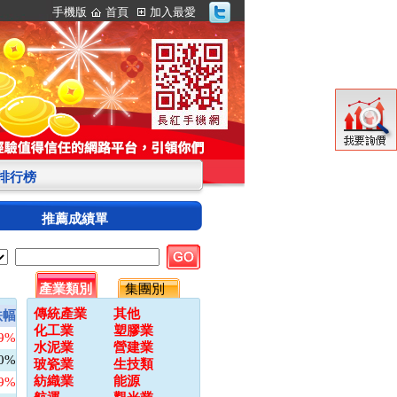
手機版
首頁
加入最愛
S排行榜
推薦成績單
產業類別
集團別
傳統產業
其他
跌幅
化工業
塑膠業
09%
水泥業
營建業
00%
玻瓷業
生技類
紡織業
能源
79%