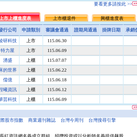
名佳利金
1.8
9.6
5.7
5.5
▲0.20
3.
要看更多請按此 >>
統一投信
464.5
512.0
488.3
486.25
▲2.05
0.
台灣集保
上市上櫃進度表
131.1
上市櫃退件
171.8
151.5
149.5
興櫃進度表
▲2.00
1.
馬上發
議價
8.1
8.1
8
▲0.10
1.
發行公司
申請類別
審議會通過
證期局通過
掛牌日期
承銷
民間全民
議價
議價
10
10
0.00
0.
稜研科技
上市
115.06.30
鎧鉅科技
議價
議價
20
20
0.00
0.
萬里遊
10.0
議價
10.0
10
0.00
0.
特力屋
上市
115.06.09
醫電鼎眾
議價
41.9
42.0
42
0.00
0.
湧盛
上櫃
115.07.07
三信商銀
議價
13.7
13.6
13.5
▲0.10
0.
床的世界
上櫃
115.06.22
菘凱科技
議價
10.0
10.0
10
0.00
0.
東盈光電
議價
16.2
16.1
16
▲0.10
0.
儒億
上櫃
115.06.18
匯頂電腦
議價
10.0
10.0
10
0.00
0.
程曦資訊
上櫃
115.06.12
南美特科
議價
364.5
364.8
365
▼0.20
0.
華芸科技
上櫃
115.06.09
台塑網科
70.00
議價
86
86
0.00
0.
精華生醫
上櫃
115.06.16
捷揚光電
議價
249.5
249.8
250
▼0.20
0.
新德科技
議價
20.1
20.1
20
▲0.10
0.
和亞智慧
上櫃
115.05.21
國際股市指數
商業週刊雜誌
台灣今周刊
台灣搜尋引擎
富宸材料
議價
154.9
155.0
155
0.00
0.
諾瓦材料
議價
50.0
50.0
50
0.00
0.
長紅資訊網名義成立群組、招攬投資或以分析師名義提供飆股，