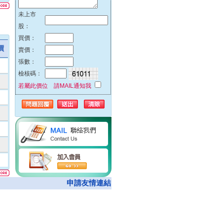
51%
未上市
42%
股：
32%
買價：
23%
價
賣價：
00%
張數：
00%
檢核碼：
00%
若屬此價位 請MAIL通知我
00%
74%
00%
62%
00%
05%
00%
08%
申請友情連結
50%
00%
00%