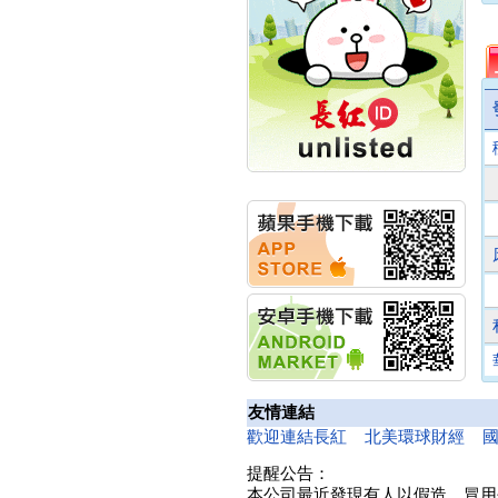
創新高 啟動興櫃轉上櫃
計畫
明緯企業:明緯永續科技
競賽 以電源驅動善的力
量
秀育企業:秀育SHO-U儲
能系統 獲國內首張CNS
認證
聯博投信:聯博00404A
從容擁抱台股主流
華旭先進:代重要子公司
碩通散熱股份有限公司
公告董事會通過發言人
及代理發
華旭先進:代重要子公司
碩通散熱股份有限公司
公告董事會決議發行員
工認股權
華旭先進:代重要子公司
友情連結
碩通散熱股份有限公司
歡迎連結長紅
北美環球財經
公告董事會追認113年
向關係
提醒公告：
華旭先進:代重要子公司
本公司最近發現有人以假造、冒用