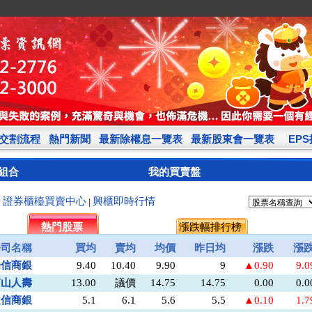
交割流程
熱門新聞
最新除權息一覽表
最新股東會一覽表
EP
組合
我的買賣盤
證券櫃檯買賣中心
興櫃即時行情
|
|
熱門股票
漲跌幅排行榜
公司名稱
買均
賣均
均價
昨日均
漲跌
漲
陽信商銀
9.40
10.40
9.90
9
▲0.90
9.
南山人壽
13.00
議價
14.75
14.75
0.00
0.
板信商銀
5.1
6.1
5.6
5.5
▲0.10
1.