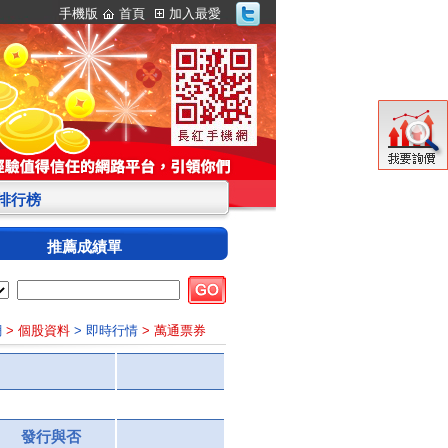
手機版
首頁
加入最愛
S排行榜
推薦成績單
網
> 個股資料
> 即時行情
> 萬通票券
發行與否