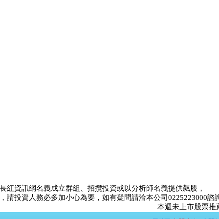
長紅資訊網名義成立群組、招攬投資或以分析師名義提供飆股，
請投資人務必多加小心為要，如有疑問請洽本公司0225223000諮
本週未上市股票推薦比賽