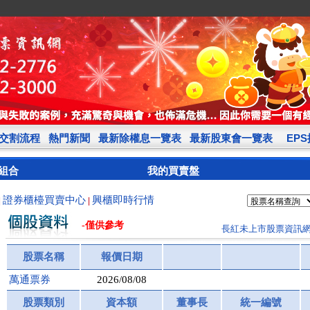
交割流程
熱門新聞
最新除權息一覽表
最新股東會一覽表
EP
組合
我的買賣盤
證券櫃檯買賣中心
興櫃即時行情
|
|
-僅供參考
長紅未上市股票資訊
股票名稱
報價日期
萬通票券
2026/08/08
股票類別
資本額
董事長
統一編號