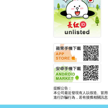
創新高 啟動興櫃轉上櫃
計畫
明緯企業:明緯永續科技
競賽 以電源驅動善的力
量
秀育企業:秀育SHO-U儲
能系統 獲國內首張CNS
認證
聯博投信:聯博00404A
從容擁抱台股主流
華旭先進:代重要子公司
碩通散熱股份有限公司
公告董事會通過發言人
及代理發
華旭先進:代重要子公司
碩通散熱股份有限公司
公告董事會決議發行員
工認股權
華旭先進:代重要子公司
提醒公告：
碩通散熱股份有限公司
本公司最近發現有人以假造、冒用
公告董事會追認113年
進行詐騙行為，若有接獲相關訊息，
向關係
華旭先進:代重要子公司
碩通散熱股份有限公司