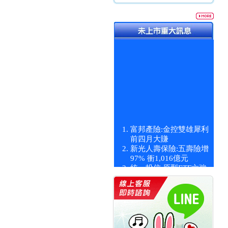
富邦產險:金控雙雄犀利
前四月大賺
新光人壽保險:五壽險增
97% 衝1,016億元
統一投信:原型ETF六強
漲逾九成
統一投信:主動式ETF溢
價 被盯上
新光人壽保險:新壽Q1外
價金將達996億
宇辰系統科技:宇辰業績