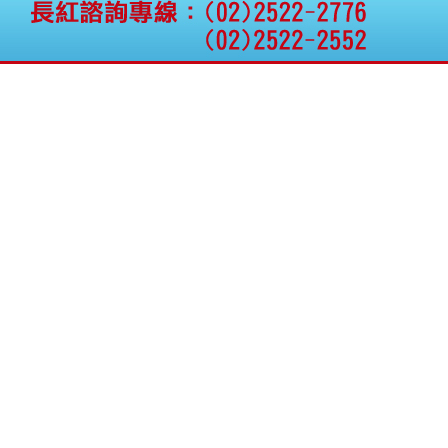
公告向關係人取得使用
權資產
仁新醫藥:代重要子公司
BeliteBio,Inc公告受邀參
加第27屆眼
巨生生醫:公告本公司
MPB-1523MRI顯影劑-
肝細胞癌接獲美國FD
格斯科技*:公告調整本
公司私募專區資訊(董事
會決議日起兩日內應申
報相關資
格斯科技*:公告更正
115/05/12重訊內容(停
止過戶起始日期)
將捷:代子公司忠明營造
工程股份有限公司公告
「新北市淡水區海鷗段
11
阿波羅電力:公告本公司
法人監察人改派代表人
永信藥品工業:本公司委
外廠商活動網站消費者