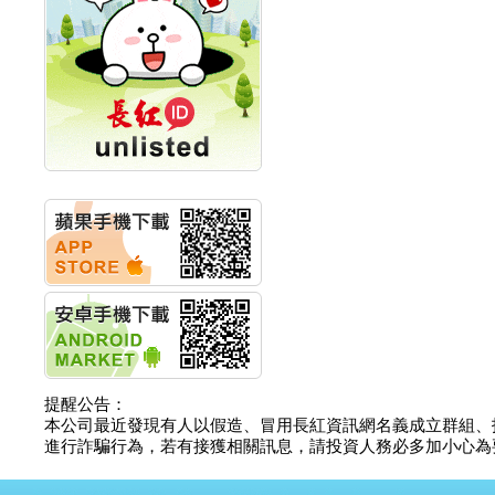
創新高 啟動興櫃轉上櫃
計畫
明緯企業:明緯永續科技
競賽 以電源驅動善的力
量
秀育企業:秀育SHO-U儲
能系統 獲國內首張CNS
認證
聯博投信:聯博00404A
從容擁抱台股主流
華旭先進:代重要子公司
碩通散熱股份有限公司
公告董事會通過發言人
及代理發
華旭先進:代重要子公司
碩通散熱股份有限公司
公告董事會決議發行員
工認股權
華旭先進:代重要子公司
提醒公告：
碩通散熱股份有限公司
本公司最近發現有人以假造、冒用長紅資訊網名義成立群組、
公告董事會追認113年
進行詐騙行為，若有接獲相關訊息，請投資人務必多加小心為要，如
向關係
華旭先進:代重要子公司
碩通散熱股份有限公司