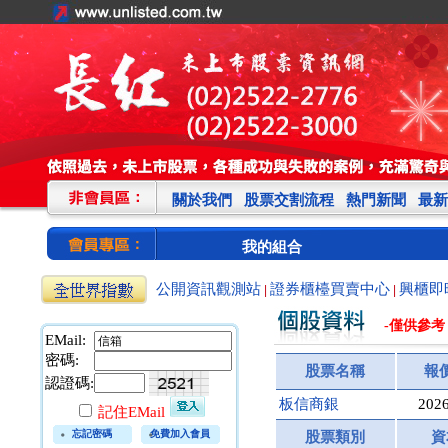
關於我們
股票交割流程
熱門新聞
最新
我的組合
公開資訊觀測站
證券櫃檯買賣中心
興櫃即
|
|
-僅供參考
EMail:
密碼:
股票名稱
報
認證碼:
板信商銀
2026
記住EMail
忘記密碼
免費加入會員
股票類別
資