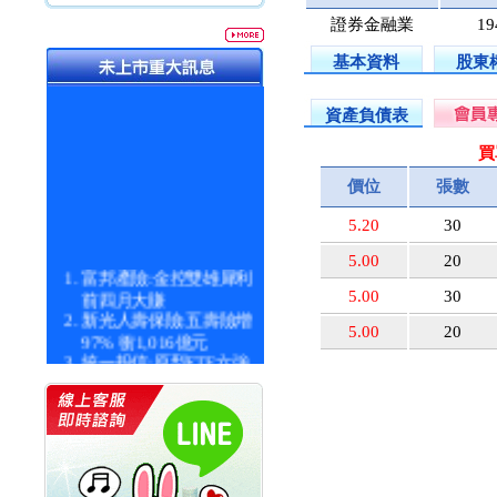
證券金融業
19
基本資料
股東
資產負債表
買
價位
張數
5.20
30
5.00
20
富邦產險:金控雙雄犀利
前四月大賺
5.00
30
新光人壽保險:五壽險增
5.00
20
97% 衝1,016億元
統一投信:原型ETF六強
漲逾九成
統一投信:主動式ETF溢
價 被盯上
新光人壽保險:新壽Q1外
價金將達996億
宇辰系統科技:宇辰業績