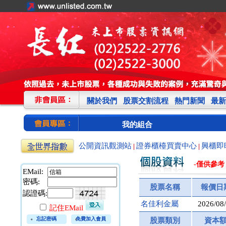
關於我們
股票交割流程
熱門新聞
最新
我的組合
公開資訊觀測站
證券櫃檯買賣中心
興櫃即
|
|
-僅供參考
EMail:
密碼:
股票名稱
報價日
認證碼:
名佳利金屬
2026/08
記住EMail
忘記密碼
免費加入會員
股票類別
資本