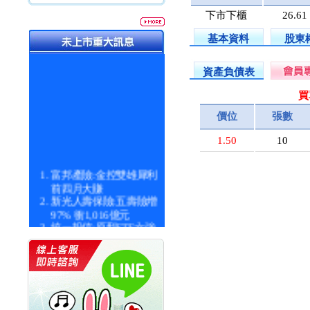
下市下櫃
26.61
基本資料
股東
資產負債表
買
價位
張數
1.50
10
富邦產險:金控雙雄犀利
前四月大賺
新光人壽保險:五壽險增
97% 衝1,016億元
統一投信:原型ETF六強
漲逾九成
統一投信:主動式ETF溢
價 被盯上
新光人壽保險:新壽Q1外
價金將達996億
宇辰系統科技:宇辰業績