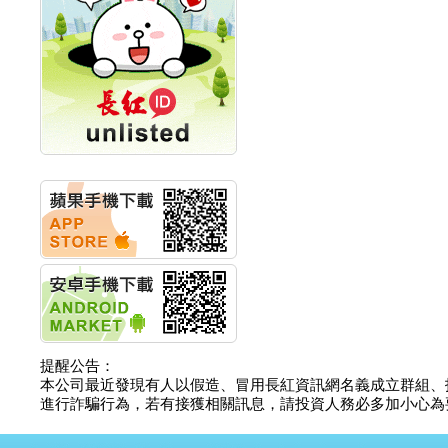
創新高 啟動興櫃轉上櫃
計畫
明緯企業:明緯永續科技
競賽 以電源驅動善的力
量
秀育企業:秀育SHO-U儲
能系統 獲國內首張CNS
認證
聯博投信:聯博00404A
從容擁抱台股主流
華旭先進:代重要子公司
碩通散熱股份有限公司
公告董事會通過發言人
及代理發
華旭先進:代重要子公司
碩通散熱股份有限公司
公告董事會決議發行員
工認股權
華旭先進:代重要子公司
提醒公告：
碩通散熱股份有限公司
本公司最近發現有人以假造、冒用長紅資訊網名義成立群組、
公告董事會追認113年
進行詐騙行為，若有接獲相關訊息，請投資人務必多加小心為要，如
向關係
華旭先進:代重要子公司
碩通散熱股份有限公司