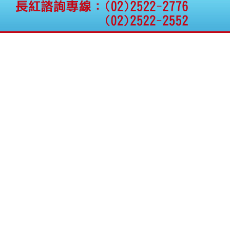
公告向關係人取得使用
權資產
仁新醫藥:代重要子公司
BeliteBio,Inc公告受邀參
加第27屆眼
巨生生醫:公告本公司
MPB-1523MRI顯影劑-
肝細胞癌接獲美國FD
格斯科技*:公告調整本
公司私募專區資訊(董事
會決議日起兩日內應申
報相關資
格斯科技*:公告更正
115/05/12重訊內容(停
止過戶起始日期)
將捷:代子公司忠明營造
工程股份有限公司公告
「新北市淡水區海鷗段
11
阿波羅電力:公告本公司
法人監察人改派代表人
永信藥品工業:本公司委
外廠商活動網站消費者