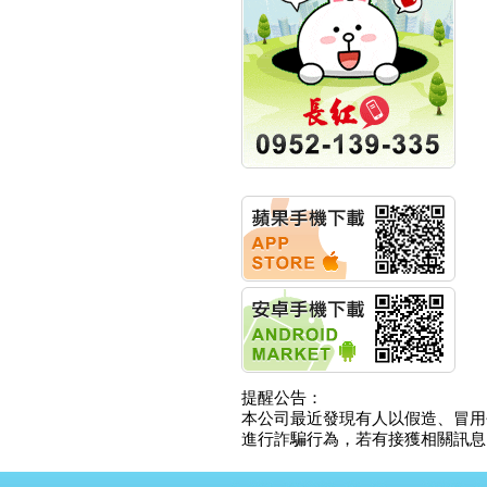
明緯企業:明緯永續科技
競賽 以電源驅動善的力
量
秀育企業:秀育SHO-U儲
能系統 獲國內首張CNS
認證
聯博投信:聯博00404A
從容擁抱台股主流
華旭先進:代重要子公司
碩通散熱股份有限公司
公告董事會通過發言人
及代理發
華旭先進:代重要子公司
碩通散熱股份有限公司
公告董事會決議發行員
工認股權
華旭先進:代重要子公司
碩通散熱股份有限公司
公告董事會追認113年
提醒公告：
向關係
本公司最近發現有人以假造、冒用
華旭先進:代重要子公司
進行詐騙行為，若有接獲相關訊息，
碩通散熱股份有限公司
公告向關係人取得使用
權資產