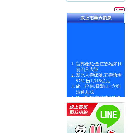
富邦產險:金控雙雄犀利
前四月大賺
新光人壽保險:五壽險增
97% 衝1,016億元
統一投信:原型ETF六強
漲逾九成
統一投信:主動式ETF溢
價 被盯上
新光人壽保險:新壽Q1外
價金將達996億
宇辰系統科技:宇辰業績
創新高 啟動興櫃轉上櫃
計畫