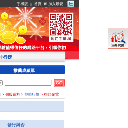
手機版
首頁
加入最愛
S排行榜
推薦成績單
網
> 個股資料
> 即時行情
> 聯穎光電
發行與否