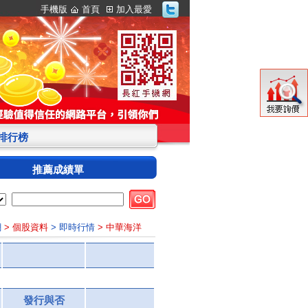
手機版
首頁
加入最愛
S排行榜
推薦成績單
網
> 個股資料
> 即時行情
> 中華海洋
發行與否