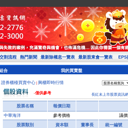
交割流程
熱門新聞
最新除權息一覽表
最新股東會一覽表
EP
組合
我的買賣盤
證券櫃檯買賣中心
興櫃即時行情
|
|
-僅供參考
長紅未上市股票資訊
股票名稱
報價日期
中華海洋
參考價格
議價
股票類別
資本額
董事長
統一編號