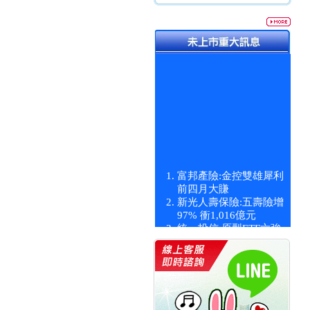
富邦產險:金控雙雄犀利
前四月大賺
新光人壽保險:五壽險增
97% 衝1,016億元
統一投信:原型ETF六強
漲逾九成
統一投信:主動式ETF溢
價 被盯上
新光人壽保險:新壽Q1外
價金將達996億
宇辰系統科技:宇辰業績