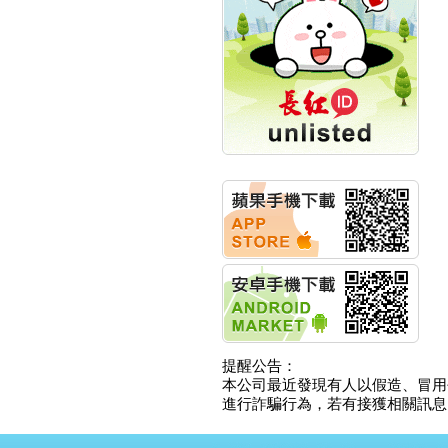
創新高 啟動興櫃轉上櫃
計畫
明緯企業:明緯永續科技
競賽 以電源驅動善的力
量
秀育企業:秀育SHO-U儲
能系統 獲國內首張CNS
認證
聯博投信:聯博00404A
從容擁抱台股主流
華旭先進:代重要子公司
碩通散熱股份有限公司
公告董事會通過發言人
及代理發
華旭先進:代重要子公司
碩通散熱股份有限公司
公告董事會決議發行員
工認股權
華旭先進:代重要子公司
提醒公告：
碩通散熱股份有限公司
本公司最近發現有人以假造、冒用
公告董事會追認113年
進行詐騙行為，若有接獲相關訊息，
向關係
華旭先進:代重要子公司
碩通散熱股份有限公司