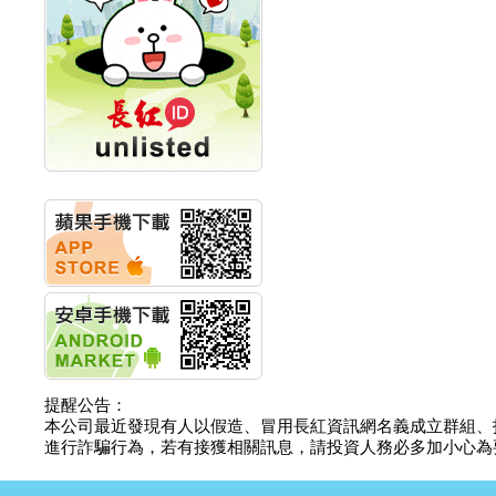
創新高 啟動興櫃轉上櫃
計畫
明緯企業:明緯永續科技
競賽 以電源驅動善的力
量
秀育企業:秀育SHO-U儲
能系統 獲國內首張CNS
認證
聯博投信:聯博00404A
從容擁抱台股主流
華旭先進:代重要子公司
碩通散熱股份有限公司
公告董事會通過發言人
及代理發
華旭先進:代重要子公司
碩通散熱股份有限公司
公告董事會決議發行員
工認股權
華旭先進:代重要子公司
提醒公告：
碩通散熱股份有限公司
本公司最近發現有人以假造、冒用長紅資訊網名義成立群組、
公告董事會追認113年
進行詐騙行為，若有接獲相關訊息，請投資人務必多加小心為要，如
向關係
華旭先進:代重要子公司
碩通散熱股份有限公司