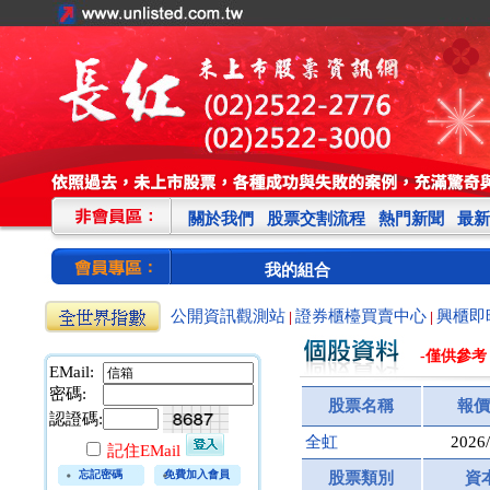
關於我們
股票交割流程
熱門新聞
最新
我的組合
公開資訊觀測站
證券櫃檯買賣中心
興櫃即
|
|
-僅供參考
EMail:
密碼:
股票名稱
報價
認證碼:
全虹
2026/
記住EMail
忘記密碼
免費加入會員
股票類別
資