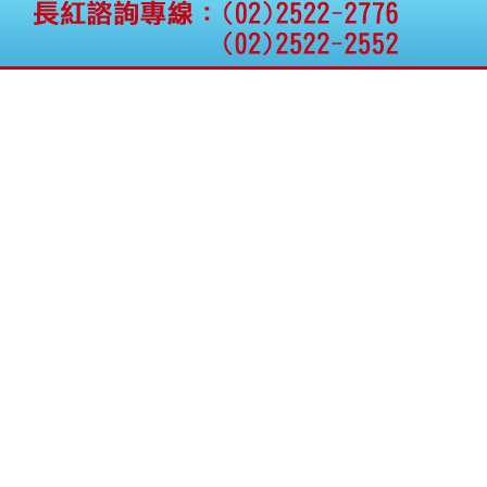
公告向關係人取得使用
權資產
仁新醫藥:代重要子公司
BeliteBio,Inc公告受邀參
加第27屆眼
巨生生醫:公告本公司
MPB-1523MRI顯影劑-
肝細胞癌接獲美國FD
格斯科技*:公告調整本
公司私募專區資訊(董事
會決議日起兩日內應申
報相關資
格斯科技*:公告更正
115/05/12重訊內容(停
止過戶起始日期)
將捷:代子公司忠明營造
工程股份有限公司公告
「新北市淡水區海鷗段
11
阿波羅電力:公告本公司
法人監察人改派代表人
永信藥品工業:本公司委
外廠商活動網站消費者