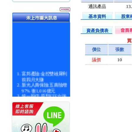
通訊產品
13
基本資料
股東
資產負債表
買
價位
張數
議價
10
富邦產險:金控雙雄犀利
前四月大賺
新光人壽保險:五壽險增
97% 衝1,016億元
統一投信:原型ETF六強
漲逾九成
統一投信:主動式ETF溢
價 被盯上
新光人壽保險:新壽Q1外
價金將達996億
宇辰系統科技:宇辰業績