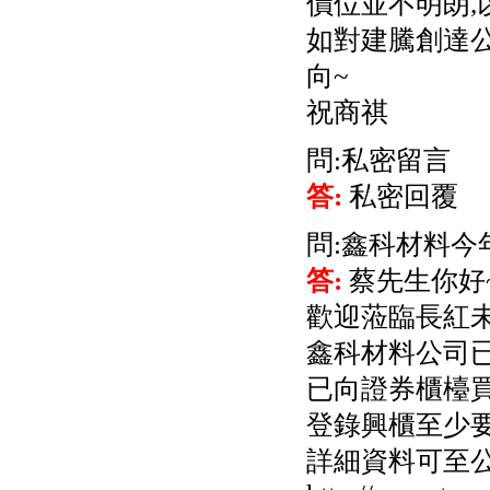
價位並不明朗,
如對建騰創達
向~
祝商祺
問:私密留言
答:
私密回覆
問:鑫科材料今
答:
蔡先生你好
歡迎蒞臨長紅未
鑫科材料公司已於
已向證券櫃檯買
登錄興櫃至少
詳細資料可至