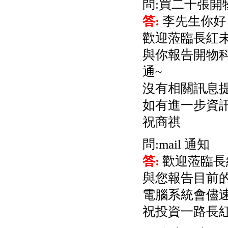
問:買二十張開
公告向關係人取得使用
權資產
答:
李先生你好
仁新醫藥:代重要子公司
BeliteBio,Inc公告受邀參
歡迎蒞臨長紅
加第27屆眼
巨生生醫:公告本公司
與你報告開物
MPB-1523MRI顯影劑-
通~
肝細胞癌接獲美國FD
格斯科技*:公告調整本
沒有相關訊息提
公司私募專區資訊(董事
會決議日起兩日內應申
如有進一步資
報相關資
格斯科技*:公告更正
祝商祺
115/05/12重訊內容(停
止過戶起始日期)
問:mail 通知
將捷:代子公司忠明營造
工程股份有限公司公告
答:
歡迎蒞臨長
「新北市淡水區海鷗段
與您報告目前的
11
阿波羅電力:公告本公司
電腦系統會儘速
法人監察人改派代表人
永信藥品工業:本公司委
祝投資一路長
外廠商活動網站消費者
資訊外流事宜