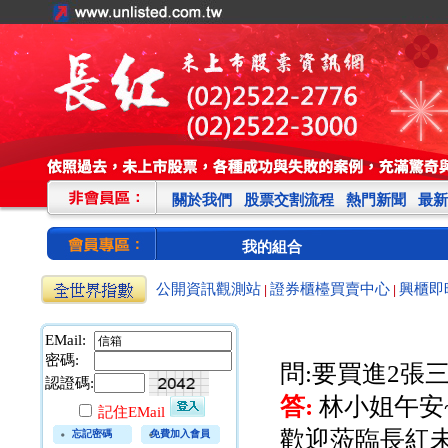
關於我們
股票交割流程
熱門新聞
最新
我的組合
公開資訊觀測站
證券櫃檯買賣中心
興櫃即
|
|
EMail:
密碼:
問:要買進2張
認證碼:
答:
林小姐午安
記住EMail
歡迎蒞臨長紅未
忘記密碼
免費加入會員