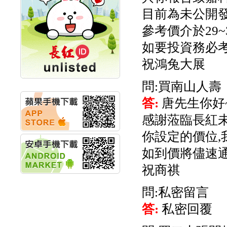
計畫
目前為未公開發
明緯企業:明緯永續科技
競賽 以電源驅動善的力
參考價介於29~
量
如要投資務必
秀育企業:秀育SHO-U儲
能系統 獲國內首張CNS
祝鴻兔大展
認證
聯博投信:聯博00404A
問:買南山人壽
從容擁抱台股主流
華旭先進:代重要子公司
答:
唐先生你好
碩通散熱股份有限公司
公告董事會通過發言人
感謝蒞臨長紅
及代理發
華旭先進:代重要子公司
你設定的價位,
碩通散熱股份有限公司
如到價將儘速通
公告董事會決議發行員
工認股權
祝商祺
華旭先進:代重要子公司
碩通散熱股份有限公司
問:私密留言
公告董事會追認113年
向關係
答:
私密回覆
華旭先進:代重要子公司
碩通散熱股份有限公司