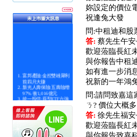
妳設定的價位電
祝逢兔大發
問:中租迪和股
答:
蔡先生午安
歡迎蒞臨長紅未
與你報告中租
如有進一步消
富邦產險:金控雙雄犀利
前四月大賺
祝新的一年鴻
新光人壽保險:五壽險增
97% 衝1,016億元
問:請問致嘉這
統一投信:原型ETF六強
漲逾九成
ㄋ? 價位大概
統一投信:主動式ETF溢
價 被盯上
答:
徐先生福安
新光人壽保險:新壽Q1外
歡迎蒞臨長紅
價金將達996億
宇辰系統科技:宇辰業績
與你報告致嘉
創新高 啟動興櫃轉上櫃