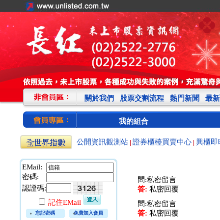
關於我們
股票交割流程
熱門新聞
最新
我的組合
公開資訊觀測站
證券櫃檯買賣中心
興櫃即
|
|
EMail:
密碼:
問:私密留言
認證碼:
答:
私密回覆
記住EMail
問:私密留言
答:
私密回覆
忘記密碼
免費加入會員