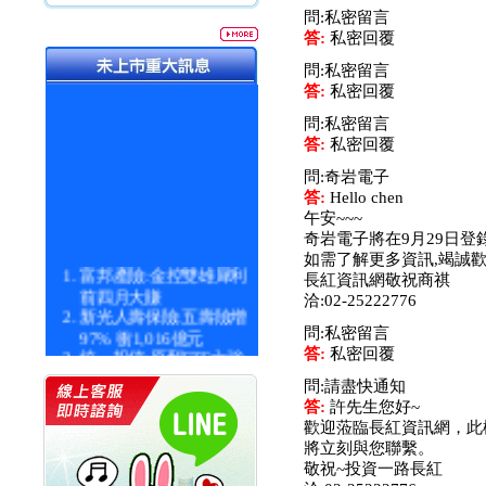
問:私密留言
答:
私密回覆
問:私密留言
答:
私密回覆
問:私密留言
答:
私密回覆
問:奇岩電子
答:
Hello chen
午安~~~
奇岩電子將在9月29日登
如需了解更多資訊,竭誠歡
富邦產險:金控雙雄犀利
長紅資訊網敬祝商祺
前四月大賺
洽:02-25222776
新光人壽保險:五壽險增
97% 衝1,016億元
問:私密留言
統一投信:原型ETF六強
答:
私密回覆
漲逾九成
問:請盡快通知
統一投信:主動式ETF溢
答:
許先生您好~
價 被盯上
歡迎蒞臨長紅資訊網，此
新光人壽保險:新壽Q1外
將立刻與您聯繫。
價金將達996億
敬祝~投資一路長紅
宇辰系統科技:宇辰業績