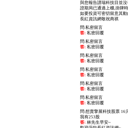
與您報告譜瑞科技目並沒
公告向關係人取得使用
證期局已通過上櫃,掛牌時
權資產
如要投資可密切留意其動
仁新醫藥:代重要子公司
長紅資訊網敬祝商祺
BeliteBio,Inc公告受邀參
加第27屆眼
問:私密留言
巨生生醫:公告本公司
答:
私密回覆
MPB-1523MRI顯影劑-
問:私密留言
肝細胞癌接獲美國FD
答:
私密回覆
格斯科技*:公告調整本
公司私募專區資訊(董事
問:私密留言
會決議日起兩日內應申
答:
私密回覆
報相關資
問:私密留言
格斯科技*:公告更正
答:
私密回覆
115/05/12重訊內容(停
止過戶起始日期)
問:私密留言
將捷:代子公司忠明營造
答:
私密回覆
工程股份有限公司公告
「新北市淡水區海鷗段
問:私密留言
11
答:
私密回覆
阿波羅電力:公告本公司
問:想賣擎展科技股票 16
法人監察人改派代表人
我有253股
永信藥品工業:本公司委
答:
林先生早安~
外廠商活動網站消費者
歡迎蒞臨長紅資訊網~