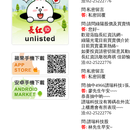
洽:02-25222776
創新高 啟動興櫃轉上櫃
計畫
問:私密留言
明緯企業:明緯永續科技
答:
私密回覆
競賽 以電源驅動善的力
問:請問綠陽股價及買賣
量
答:
您好~
秀育企業:秀育SHO-U儲
歡迎蒞臨長紅資訊網~
能系統 獲國內首張CNS
綠陽光電目前買賣價介於1
認證
目前買賣還算熱絡~
聯博投信:聯博00404A
如要投資請密切留意其動
從容擁抱台股主流
長紅資訊敬祝商祺 佳節
華旭先進:代重要子公司
洽:02-25222776
碩通散熱股份有限公司
公告董事會通過發言人
問:私密留言
及代理發
答:
私密回覆
華旭先進:代重要子公司
碩通散熱股份有限公司
問:抽中4966譜瑞科技1
公告董事會決議發行員
答:
廖先生午安~~~
工認股權
恭喜抽中喲~~~
華旭先進:代重要子公司
譜瑞科技沒有籌碼在外流通
碩通散熱股份有限公司
上櫃應會有所表現~~~
公告董事會追認113年
洽:02-25222776
向關係
問:譜瑞科技股
華旭先進:代重要子公司
答:
林先生早安~
碩通散熱股份有限公司