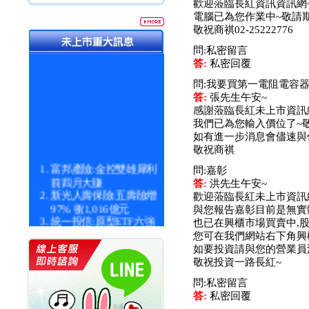
歡迎蒞臨長紅資訊資訊網
電腦已為您作業中~敬請期
敬祝商祺02-25222776
問:私密留言
答:
私密回覆
問:我要買第一電阻電容器
答:
張先生午安~
感謝蒞臨長紅未上市資訊
我們已為您輸入價位了~
如有進一步消息會儘速與
敬祝商祺
富邦產險:金控雙雄犀利
問:嘉彰
前四月大賺
答:
洪先生午安~
新光人壽保險:五壽險增
歡迎蒞臨長紅未上市資訊
97% 衝1,016億元
與您報告嘉彰目前是無實
統一投信:原型ETF六強
也已在興櫃市場買賣中,股票
漲逾九成
您可在我們網站右下角興
統一投信:主動式ETF溢
如要投資請與您的營業員
價 被盯上
敬祝投資一路長紅~
新光人壽保險:新壽Q1外
價金將達996億
問:私密留言
宇辰系統科技:宇辰業績
答:
私密回覆
創新高 啟動興櫃轉上櫃