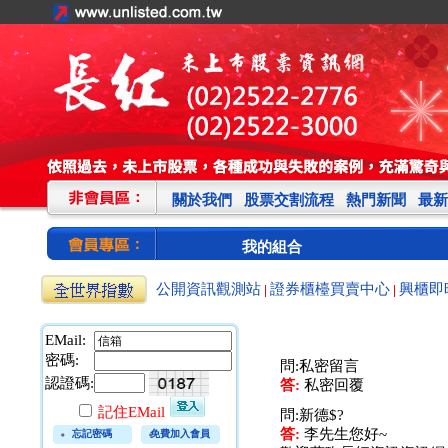
關於我們
股票交割流程
熱門新聞
最新
我的組合
公開資訊觀測站
證券櫃檯買賣中心
興櫃即
|
|
EMail:
密碼:
問:私密留言
認證碼:
答:
私密回覆
記住EMail
問:新德$?
答:
李先生您好~
忘記密碼
免費加入會員