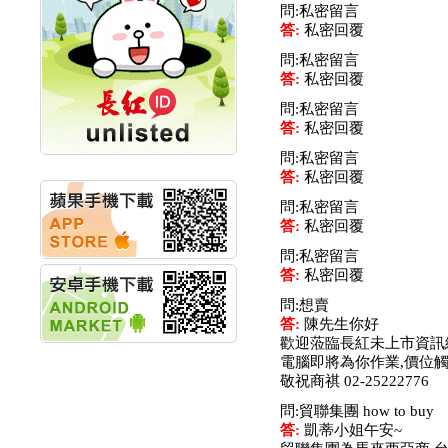
問:私密留言
計畫
答:
私密回覆
明緯企業:明緯永續科技
競賽 以電源驅動善的力
問:私密留言
量
答:
私密回覆
秀育企業:秀育SHO-U儲
問:私密留言
能系統 獲國內首張CNS
答:
私密回覆
認證
聯博投信:聯博00404A
問:私密留言
從容擁抱台股主流
答:
私密回覆
華旭先進:代重要子公司
問:私密留言
碩通散熱股份有限公司
答:
私密回覆
公告董事會通過發言人
及代理發
問:私密留言
華旭先進:代重要子公司
答:
私密回覆
碩通散熱股份有限公司
公告董事會決議發行員
問:想賣
工認股權
答:
陳先生你好
華旭先進:代重要子公司
歡迎蒞臨長紅未上市資訊
碩通散熱股份有限公司
電腦即將為你作業,價位
公告董事會追認113年
敬祝商祺 02-25222776
向關係
問:貿聯集團 how to buy
華旭先進:代重要子公司
答:
凱蒂小姐午安~
碩通散熱股份有限公司