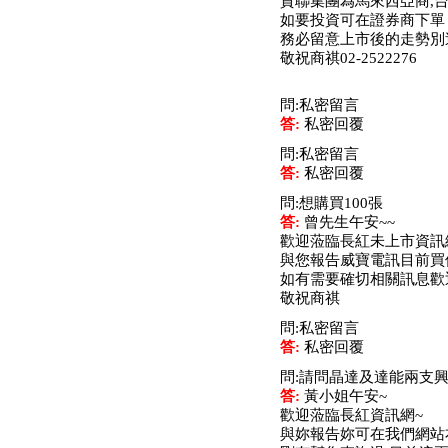
貿聯集團為馬來西亞商,台
公告向關係人取得使用
如要投資可在證券商下單
權資產
務必留意上市後的走勢別
仁新醫藥:代重要子公司
敬祝商祺02-2522276
BeliteBio,Inc公告受邀參
加第27屆眼
巨生生醫:公告本公司
問:私密留言
MPB-1523MRI顯影劑-
答:
私密回覆
肝細胞癌接獲美國FD
問:私密留言
格斯科技*:公告調整本
答:
私密回覆
公司私募專區資訊(董事
會決議日起兩日內應申
問:想購買100張
報相關資
答:
曾先生午安~~
格斯科技*:公告更正
歡迎蒞臨長紅未上市資訊
115/05/12重訊內容(停
與您報告威寶電訊目前買價為
止過戶起始日期)
如有需要確切相關訊息歡
將捷:代子公司忠明營造
敬祝商祺
工程股份有限公司公告
問:私密留言
「新北市淡水區海鷗段
答:
私密回覆
11
阿波羅電力:公告本公司
問:請問晶達及達能兩支
法人監察人改派代表人
答:
黃小姐午安~
永信藥品工業:本公司委
歡迎蒞臨長紅資訊網~
外廠商活動網站消費者
與妳報告妳可在我們網站
資訊外流事宜