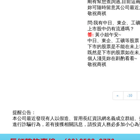
剛有幫您查詢過,目前這
妳可隨時留意其公司最近
敬祝商祺
問:我有中日、東企、工
上市股中仍有流通嗎？
答:
黃小姐午安~
中日、東企、工礦等股票
下市的股票是不能在未上
既然是下市的股票如在未
個人淺見妳在斟酌看看~
敬祝商祺
«
-10
提醒公告：
本公司最近發現有人以假造、冒用長紅資訊網名義成立群組、
進行詐騙行為，若有接獲相關訊息，請投資人務必多加小心為要，如