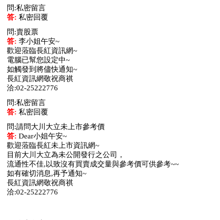
問:私密留言
答:
私密回覆
問:賣股票
答:
李小姐午安~
歡迎蒞臨長紅資訊網~
電腦已幫您設定中~
如觸發到將儘快通知~
長紅資訊網敬祝商祺
洽:02-25222776
問:私密留言
答:
私密回覆
問:請問大川大立未上市參考價
答:
Dear小姐午安~
歡迎蒞臨長紅未上市資訊網~
目前大川大立為未公開發行之公司，
流通性不佳,以致沒有買賣成交量與參考價可供參考~~
如有確切消息,再予通知~
長紅資訊網敬祝商祺
洽:02-25222776