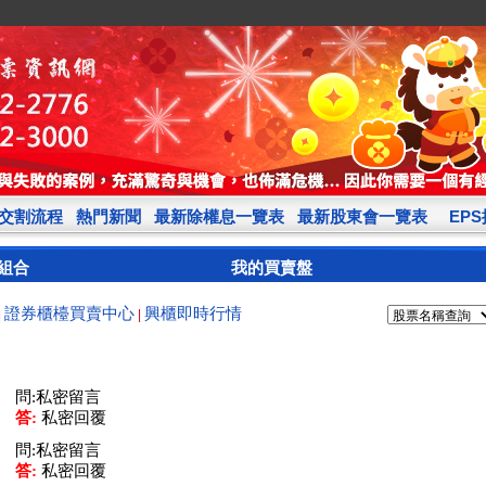
交割流程
熱門新聞
最新除權息一覽表
最新股東會一覽表
EP
組合
我的買賣盤
證券櫃檯買賣中心
興櫃即時行情
|
|
問:私密留言
答:
私密回覆
問:私密留言
答:
私密回覆