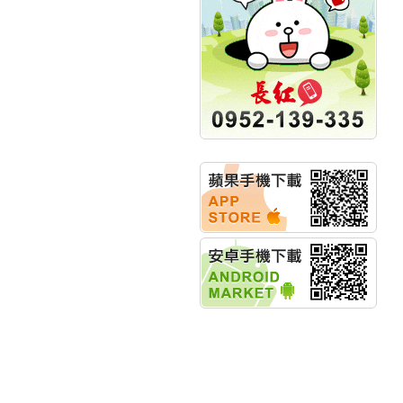
明緯企業:明緯永續科技
競賽 以電源驅動善的力
量
秀育企業:秀育SHO-U儲
能系統 獲國內首張CNS
認證
聯博投信:聯博00404A
從容擁抱台股主流
華旭先進:代重要子公司
碩通散熱股份有限公司
公告董事會通過發言人
及代理發
華旭先進:代重要子公司
碩通散熱股份有限公司
公告董事會決議發行員
工認股權
華旭先進:代重要子公司
碩通散熱股份有限公司
公告董事會追認113年
向關係
華旭先進:代重要子公司
碩通散熱股份有限公司
公告向關係人取得使用