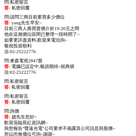
問:私密留言
答:
私密回覆
問:請問三商目前要買多少價位
答:
yang先生早安~
目前三商人壽買賣價介於19-20元之間
他在這個價位區間已整理一段時間了~
如要更詳盡資料,歡迎來電洽詢~
敬祝投資順利
洽:02-25222776
問:東森電視2847股
答:
電腦已設定中,敬請期待~祝商祺
洽:02-25222776
問:私密留言
答:
私密回覆
問:私密留言
答:
私密回覆
問:詢價
答:
趙先生您好~
歡迎蒞臨長紅資訊網~
與您報告"聲遠光電"公司要求不揭露其公司訊息與股價~
所以尚無價位可詢~謝謝~