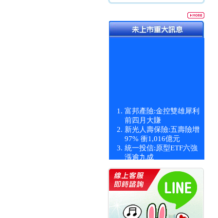
富邦產險:金控雙雄犀利
前四月大賺
新光人壽保險:五壽險增
97% 衝1,016億元
統一投信:原型ETF六強
漲逾九成
統一投信:主動式ETF溢
價 被盯上
新光人壽保險:新壽Q1外
價金將達996億
宇辰系統科技:宇辰業績
創新高 啟動興櫃轉上櫃
計畫