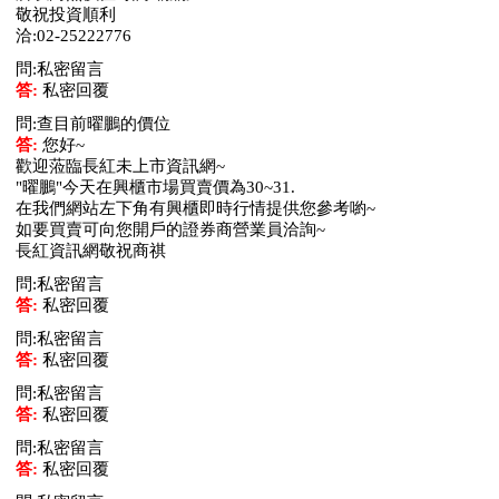
敬祝投資順利
洽:02-25222776
問:私密留言
答:
私密回覆
問:查目前曜鵬的價位
答:
您好~
歡迎蒞臨長紅未上市資訊網~
"曜鵬"今天在興櫃市場買賣價為30~31.
在我們網站左下角有興櫃即時行情提供您參考喲~
如要買賣可向您開戶的證券商營業員洽詢~
長紅資訊網敬祝商祺
問:私密留言
答:
私密回覆
問:私密留言
答:
私密回覆
問:私密留言
答:
私密回覆
問:私密留言
答:
私密回覆