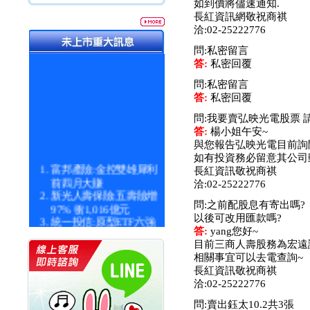
如到價將儘速通知.
長紅資訊網敬祝商祺
洽:02-25222776
問:私密留言
答:
私密回覆
問:私密留言
答:
私密回覆
問:我要賣弘映光電股票 
答:
楊小姐午安~
與您報告弘映光電目前詢
如有投資務必留意其公司
富邦產險:金控雙雄犀利
長紅資訊敬祝商祺
前四月大賺
洽:02-25222776
新光人壽保險:五壽險增
97% 衝1,016億元
問:之前配股息有寄出嗎?
統一投信:原型ETF六強
以後可改用匯款嗎?
漲逾九成
答:
yang您好~
統一投信:主動式ETF溢
目前三商人壽股務為宏遠證券~
價 被盯上
相關事宜可以去電查詢~
新光人壽保險:新壽Q1外
長紅資訊敬祝商祺
價金將達996億
洽:02-25222776
宇辰系統科技:宇辰業績
問:賣出鈺太10.2共3張
創新高 啟動興櫃轉上櫃