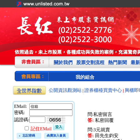
關於我們
股票交割流程
熱門新聞
最新
我的組合
公開資訊觀測站
證券櫃檯買賣中心
興櫃即
|
|
EMail:
密碼:
問:私密留言
認證碼:
答:
私密回覆
記住EMail
問:3元就賣
答:
田先生鈞安
忘記密碼
免費加入會員