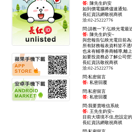
答:
陳先生鈞安
計畫
如到價電腦將儘速通知.
明緯企業:明緯永續科技
長紅資訊網敬祝商祺
競賽 以電源驅動善的力
洽:02-25222776
量
秀育企業:秀育SHO-U儲
問:請教一下:弘映光電最
能系統 獲國內首張CNS
答:
陳先生鈞安~
認證
與您報告弘映光電目前為
聯博投信:聯博00404A
所有財務報表資料皆不透
從容擁抱台股主流
也未有輔導券商輔導,離
華旭先進:代重要子公司
如要投資務必了解公司營
碩通散熱股份有限公司
長紅資訊敬祝商祺
公告董事會通過發言人
洽:02-25222776
及代理發
問:私密留言
華旭先進:代重要子公司
答:
私密回覆
碩通散熱股份有限公司
公告董事會決議發行員
問:私密留言
工認股權
答:
私密回覆
華旭先進:代重要子公司
問:我要賣唯信系統
碩通散熱股份有限公司
答:
王先生鈞安~
公告董事會追認113年
目前大環境不佳,您設定的
向關係
長紅資訊網敬祝商祺
華旭先進:代重要子公司
碩通散熱股份有限公司
問:私密留言