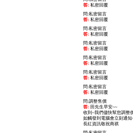
公告向關係人取得使用
答:
私密回覆
權資產
仁新醫藥:代重要子公司
問:私密留言
BeliteBio,Inc公告受邀參
答:
私密回覆
加第27屆眼
問:私密留言
巨生生醫:公告本公司
答:
私密回覆
MPB-1523MRI顯影劑-
肝細胞癌接獲美國FD
問:私密留言
格斯科技*:公告調整本
答:
私密回覆
公司私募專區資訊(董事
問:私密留言
會決議日起兩日內應申
答:
私密回覆
報相關資
格斯科技*:公告更正
問:私密留言
115/05/12重訊內容(停
答:
私密回覆
止過戶起始日期)
將捷:代子公司忠明營造
問:私密留言
工程股份有限公司公告
答:
私密回覆
「新北市淡水區海鷗段
問:調整售價
11
答:
田先生早安~~
阿波羅電力:公告本公司
收到~我們儘快幫您調整價
法人監察人改派代表人
如觸發到電腦會立刻通知
永信藥品工業:本公司委
長紅資訊敬祝商祺
外廠商活動網站消費者
資訊外流事宜
問:私密留言