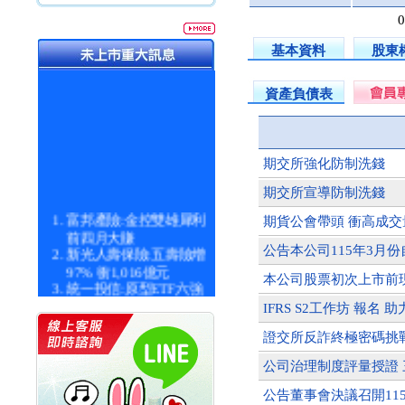
基本資料
股東
資產負債表
期交所強化防制洗錢
期交所宣導防制洗錢
富邦產險:金控雙雄犀利
期貨公會帶頭 衝高成交
前四月大賺
新光人壽保險:五壽險增
公告本公司115年3月
97% 衝1,016億元
本公司股票初次上市前
統一投信:原型ETF六強
漲逾九成
IFRS S2工作坊 報
統一投信:主動式ETF溢
價 被盯上
證交所反詐終極密碼挑
新光人壽保險:新壽Q1外
公司治理制度評量授證
價金將達996億
宇辰系統科技:宇辰業績
公告董事會決議召開11
創新高 啟動興櫃轉上櫃