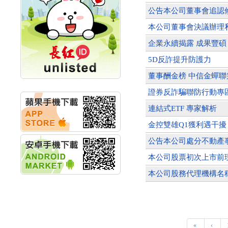
計畫
公告本公司董事會追認
明緯企業:明緯永續科技
本公司董事會決議辦理
競賽 以電源驅動善的力
量
企業永續揭露 成果豐碩
秀育企業:秀育SHO-U儲
能系統 獲國內首張CNS
5D反詐提升防護力
認證
董事酬金榜 中信金蟬聯
聯博投信:聯博00404A
從容擁抱台股主流
證券反詐騙聯防行動專區
華旭先進:代重要子公司
碩通散熱股份有限公司
連結式ETF 專家解析
公告董事會通過發言人
金控雙雄Q1獲利遇干擾
及代理發
華旭先進:代重要子公司
公告本公司處分不動產
碩通散熱股份有限公司
公告董事會決議發行員
本公司股票初次上市前
工認股權
華旭先進:代重要子公司
本公司股務代理機構名
碩通散熱股份有限公司
公告董事會追認113年
向關係
華旭先進:代重要子公司
碩通散熱股份有限公司
«
‹