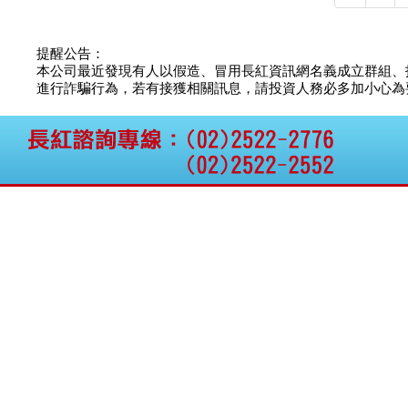
公告向關係人取得使用
權資產
仁新醫藥:代重要子公司
提醒公告：
BeliteBio,Inc公告受邀參
本公司最近發現有人以假造、冒用長紅資訊網名義成立群組、
加第27屆眼
進行詐騙行為，若有接獲相關訊息，請投資人務必多加小心為要，如
巨生生醫:公告本公司
MPB-1523MRI顯影劑-
肝細胞癌接獲美國FD
格斯科技*:公告調整本
公司私募專區資訊(董事
會決議日起兩日內應申
報相關資
格斯科技*:公告更正
115/05/12重訊內容(停
止過戶起始日期)
將捷:代子公司忠明營造
工程股份有限公司公告
「新北市淡水區海鷗段
11
阿波羅電力:公告本公司
法人監察人改派代表人
永信藥品工業:本公司委
外廠商活動網站消費者
資訊外流事宜