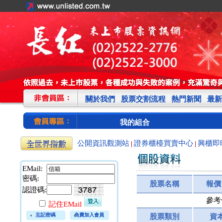
關於我們
股票交割流程
熱門新聞
最新
我的組合
公開資訊觀測站
證券櫃檯買賣中心
興櫃即
|
|
EMail:
密碼:
股票名稱
報價
認證碼:
參考
記住EMail
忘記密碼
免費加入會員
股票類別
資