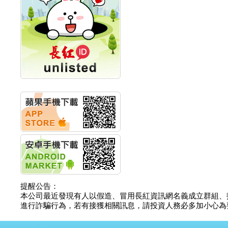
計畫
明緯企業:明緯永續科技
競賽 以電源驅動善的力
量
秀育企業:秀育SHO-U儲
能系統 獲國內首張CNS
認證
聯博投信:聯博00404A
從容擁抱台股主流
華旭先進:代重要子公司
碩通散熱股份有限公司
公告董事會通過發言人
及代理發
華旭先進:代重要子公司
碩通散熱股份有限公司
公告董事會決議發行員
工認股權
華旭先進:代重要子公司
碩通散熱股份有限公司
提醒公告：
公告董事會追認113年
本公司最近發現有人以假造、冒用長紅資訊網名義成立群組、
向關係
進行詐騙行為，若有接獲相關訊息，請投資人務必多加小心為要，如
華旭先進:代重要子公司
碩通散熱股份有限公司