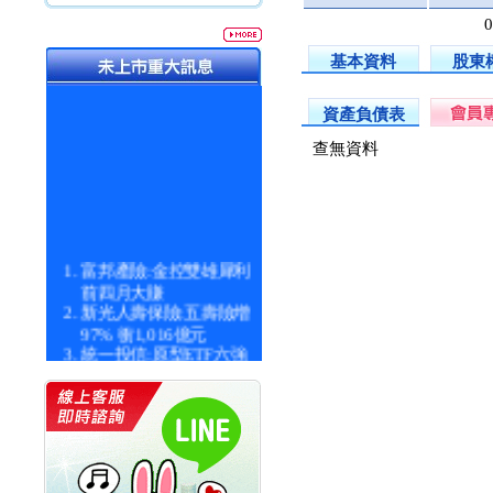
基本資料
股東
資產負債表
查無資料
富邦產險:金控雙雄犀利
前四月大賺
新光人壽保險:五壽險增
97% 衝1,016億元
統一投信:原型ETF六強
漲逾九成
統一投信:主動式ETF溢
價 被盯上
新光人壽保險:新壽Q1外
價金將達996億
宇辰系統科技:宇辰業績
創新高 啟動興櫃轉上櫃