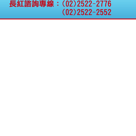
公告向關係人取得使用
權資產
仁新醫藥:代重要子公司
BeliteBio,Inc公告受邀參
加第27屆眼
巨生生醫:公告本公司
MPB-1523MRI顯影劑-
肝細胞癌接獲美國FD
格斯科技*:公告調整本
公司私募專區資訊(董事
會決議日起兩日內應申
報相關資
格斯科技*:公告更正
115/05/12重訊內容(停
止過戶起始日期)
將捷:代子公司忠明營造
工程股份有限公司公告
「新北市淡水區海鷗段
11
阿波羅電力:公告本公司
法人監察人改派代表人
永信藥品工業:本公司委
外廠商活動網站消費者
資訊外流事宜