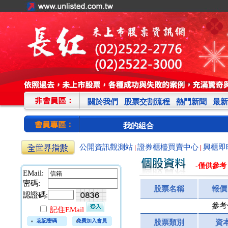
關於我們
股票交割流程
熱門新聞
最新
我的組合
公開資訊觀測站
證券櫃檯買賣中心
興櫃即
|
|
-僅供參考
EMail:
密碼:
股票名稱
報價
認證碼:
參考
記住EMail
忘記密碼
免費加入會員
股票類別
資