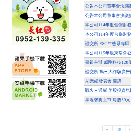
計畫
明緯企業:明緯永續科技
公告本公司董事會決議
競賽 以電源驅動善的力
公告本公司董事會決議
量
秀育企業:秀育SHO-U儲
本公司114年度個體
能系統 獲國內首張CNS
認證
本公司114年度合併
聯博投信:聯博00404A
證交所 ESG生態系專區
從容擁抱台股主流
華旭先進:代重要子公司
本公司115年股東常會
碩通散熱股份有限公司
公告董事會通過發言人
臺銀主辦 威剛科技120
及代理發
證交所 揭三大詐騙廣告
華旭先進:代重要子公司
碩通散熱股份有限公司
AI業績發表會 開講
公告董事會決議發行員
工認股權
戰火＋通膨 美股投資氛
華旭先進:代重要子公司
享溫馨將上市 每股30元
碩通散熱股份有限公司
公告董事會追認113年
向關係
華旭先進:代重要子公司
碩通散熱股份有限公司
公告向關係人取得使用
«
-10
‹