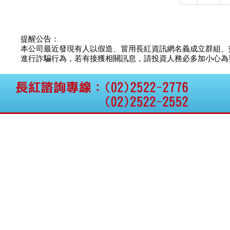
權資產
仁新醫藥:代重要子公司
BeliteBio,Inc公告受邀參
加第27屆眼
提醒公告：
巨生生醫:公告本公司
本公司最近發現有人以假造、冒用長紅資訊網名義成立群組、
MPB-1523MRI顯影劑-
進行詐騙行為，若有接獲相關訊息，請投資人務必多加小心為要，如
肝細胞癌接獲美國FD
格斯科技*:公告調整本
公司私募專區資訊(董事
會決議日起兩日內應申
報相關資
格斯科技*:公告更正
115/05/12重訊內容(停
止過戶起始日期)
將捷:代子公司忠明營造
工程股份有限公司公告
「新北市淡水區海鷗段
11
阿波羅電力:公告本公司
法人監察人改派代表人
永信藥品工業:本公司委
外廠商活動網站消費者
資訊外流事宜