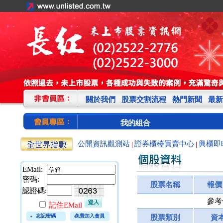
關於我們
股票交割流程
熱門新聞
最新
我的組合
公開資訊觀測站
證券櫃檯買賣中心
興櫃即
|
|
EMail:
密碼:
股票名稱
報價
認證碼:
參考
記住EMail
忘記密碼
免費加入會員
股票類別
資