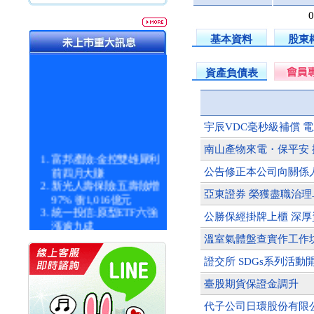
基本資料
股東
資產負債表
宇辰VDC毫秒級補償 
南山產物來電・保平安
富邦產險:金控雙雄犀利
前四月大賺
公告修正本公司向關係人
新光人壽保險:五壽險增
亞東證券 榮獲盡職治理
97% 衝1,016億元
統一投信:原型ETF六強
公勝保經掛牌上櫃 深厚
漲逾九成
統一投信:主動式ETF溢
溫室氣體盤查實作工作
價 被盯上
新光人壽保險:新壽Q1外
證交所 SDGs系列活動
價金將達996億
臺股期貨保證金調升
宇辰系統科技:宇辰業績
創新高 啟動興櫃轉上櫃
代子公司日環股份有限