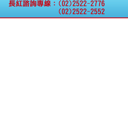
權資產
仁新醫藥:代重要子公司
BeliteBio,Inc公告受邀參
加第27屆眼
巨生生醫:公告本公司
MPB-1523MRI顯影劑-
肝細胞癌接獲美國FD
格斯科技*:公告調整本
公司私募專區資訊(董事
會決議日起兩日內應申
報相關資
格斯科技*:公告更正
115/05/12重訊內容(停
止過戶起始日期)
將捷:代子公司忠明營造
工程股份有限公司公告
「新北市淡水區海鷗段
11
阿波羅電力:公告本公司
法人監察人改派代表人
永信藥品工業:本公司委
外廠商活動網站消費者
資訊外流事宜