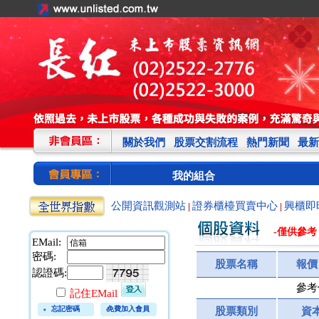
關於我們
股票交割流程
熱門新聞
最新
我的組合
公開資訊觀測站
證券櫃檯買賣中心
興櫃即
|
|
-僅供參考
EMail:
密碼:
股票名稱
報價
認證碼:
參考
記住EMail
忘記密碼
免費加入會員
股票類別
資