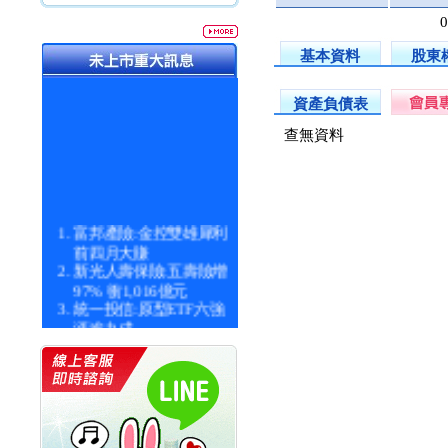
基本資料
股東
資產負債表
查無資料
富邦產險:金控雙雄犀利
前四月大賺
新光人壽保險:五壽險增
97% 衝1,016億元
統一投信:原型ETF六強
漲逾九成
統一投信:主動式ETF溢
價 被盯上
新光人壽保險:新壽Q1外
價金將達996億
宇辰系統科技:宇辰業績
創新高 啟動興櫃轉上櫃