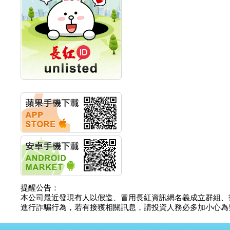
計畫
明緯企業:明緯永續科技
競賽 以電源驅動善的力
量
秀育企業:秀育SHO-U儲
能系統 獲國內首張CNS
認證
聯博投信:聯博00404A
從容擁抱台股主流
華旭先進:代重要子公司
碩通散熱股份有限公司
公告董事會通過發言人
及代理發
華旭先進:代重要子公司
碩通散熱股份有限公司
公告董事會決議發行員
工認股權
華旭先進:代重要子公司
碩通散熱股份有限公司
提醒公告：
公告董事會追認113年
本公司最近發現有人以假造、冒用長紅資訊網名義成立群組、
向關係
進行詐騙行為，若有接獲相關訊息，請投資人務必多加小心為要，如
華旭先進:代重要子公司
碩通散熱股份有限公司
公告向關係人取得使用