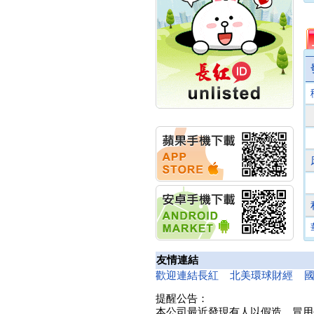
計畫
明緯企業:明緯永續科技
競賽 以電源驅動善的力
量
秀育企業:秀育SHO-U儲
能系統 獲國內首張CNS
認證
聯博投信:聯博00404A
從容擁抱台股主流
華旭先進:代重要子公司
碩通散熱股份有限公司
公告董事會通過發言人
及代理發
華旭先進:代重要子公司
碩通散熱股份有限公司
公告董事會決議發行員
工認股權
華旭先進:代重要子公司
碩通散熱股份有限公司
友情連結
公告董事會追認113年
歡迎連結長紅
北美環球財經
向關係
華旭先進:代重要子公司
提醒公告：
碩通散熱股份有限公司
本公司最近發現有人以假造、冒用