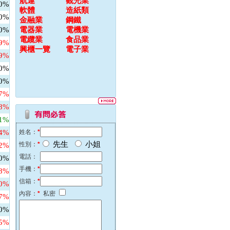
航運
觀光業
00%
軟體
造紙類
00%
金融業
鋼鐵
00%
電器業
電機業
電纜業
食品業
79%
興櫃一覽
電子業
69%
00%
00%
67%
48%
31%
64%
姓名：
*
先生
小姐
性別：
*
82%
電話：
00%
手機：
*
58%
信箱：
*
60%
內容：
*
私密
27%
00%
45%