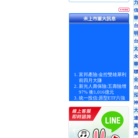
富邦產險:金控雙雄犀利
前四月大賺
新光人壽保險:五壽險增
97% 衝1,016億元
統一投信:原型ETF六強
漲逾九成
統一投信:主動式ETF溢
價 被盯上
新光人壽保險:新壽Q1外
價金將達996億
宇辰系統科技:宇辰業績
創新高 啟動興櫃轉上櫃