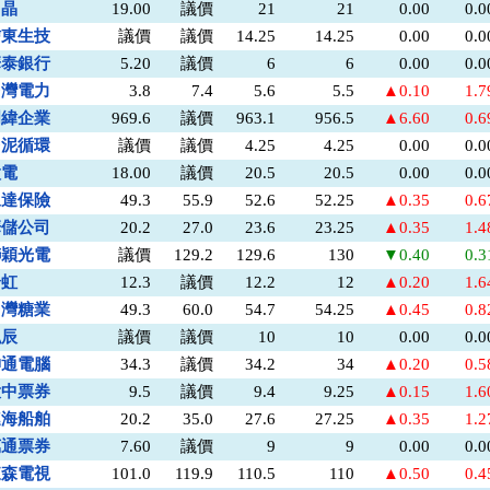
力晶
19.00
議價
21
21
0.00
0.
信東生技
議價
議價
14.25
14.25
0.00
0.
華泰銀行
5.20
議價
6
6
0.00
0.
台灣電力
3.8
7.4
5.6
5.5
▲0.10
1.
明緯企業
969.6
議價
963.1
956.5
▲6.60
0.
台泥循環
議價
議價
4.25
4.25
0.00
0.
太電
18.00
議價
20.5
20.5
0.00
0.
永達保險
49.3
55.9
52.6
52.25
▲0.35
0.
華儲公司
20.2
27.0
23.6
23.25
▲0.35
1.
聯穎光電
議價
129.2
129.6
130
▼0.40
0.
全虹
12.3
議價
12.2
12
▲0.20
1.
台灣糖業
49.3
60.0
54.7
54.25
▲0.45
0.
泓辰
議價
議價
10
10
0.00
0.
神通電腦
34.3
議價
34.2
34
▲0.20
0.
大中票券
9.5
議價
9.4
9.25
▲0.15
1.
連海船舶
20.2
35.0
27.6
27.25
▲0.35
1.
萬通票券
7.60
議價
9
9
0.00
0.
東森電視
101.0
119.9
110.5
110
▲0.50
0.