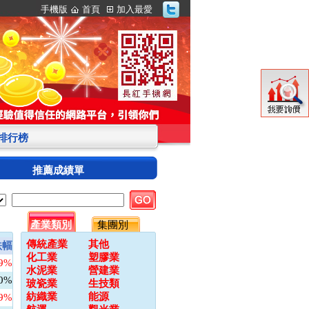
手機版
首頁
加入最愛
S排行榜
推薦成績單
產業類別
集團別
傳統產業
其他
跌幅
化工業
塑膠業
09%
水泥業
營建業
00%
玻瓷業
生技類
紡織業
能源
79%