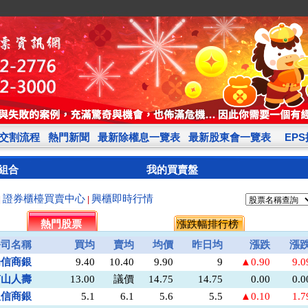
交割流程
熱門新聞
最新除權息一覽表
最新股東會一覽表
EP
組合
我的買賣盤
證券櫃檯買賣中心
興櫃即時行情
|
|
熱門股票
漲跌幅排行榜
公司名稱
買均
賣均
均價
昨日均
漲跌
漲
陽信商銀
9.40
10.40
9.90
9
▲0.90
9.
南山人壽
13.00
議價
14.75
14.75
0.00
0.
板信商銀
5.1
6.1
5.6
5.5
▲0.10
1.