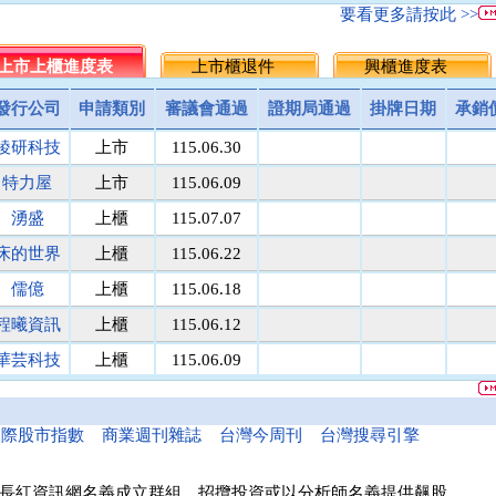
名佳利金
1.8
9.6
5.7
5.5
▲0.20
3.
要看更多請按此 >>
統一投信
464.5
512.0
488.3
486.25
▲2.05
0.
台灣集保
上市上櫃進度表
131.1
上市櫃退件
171.8
151.5
149.5
興櫃進度表
▲2.00
1.
馬上發
議價
8.1
8.1
8
▲0.10
1.
發行公司
申請類別
審議會通過
證期局通過
掛牌日期
承銷
民間全民
議價
議價
10
10
0.00
0.
稜研科技
上市
115.06.30
鎧鉅科技
議價
議價
20
20
0.00
0.
萬里遊
10.0
議價
10.0
10
0.00
0.
特力屋
上市
115.06.09
醫電鼎眾
議價
41.9
42.0
42
0.00
0.
湧盛
上櫃
115.07.07
三信商銀
議價
13.7
13.6
13.5
▲0.10
0.
床的世界
上櫃
115.06.22
菘凱科技
議價
10.0
10.0
10
0.00
0.
東盈光電
議價
16.2
16.1
16
▲0.10
0.
儒億
上櫃
115.06.18
匯頂電腦
議價
10.0
10.0
10
0.00
0.
程曦資訊
上櫃
115.06.12
南美特科
議價
364.5
364.8
365
▼0.20
0.
華芸科技
上櫃
115.06.09
台塑網科
70.00
議價
86
86
0.00
0.
精華生醫
上櫃
115.06.16
捷揚光電
議價
249.5
249.8
250
▼0.20
0.
新德科技
議價
20.1
20.1
20
▲0.10
0.
和亞智慧
上櫃
115.05.21
國際股市指數
商業週刊雜誌
台灣今周刊
台灣搜尋引擎
富宸材料
議價
154.9
155.0
155
0.00
0.
諾瓦材料
議價
50.0
50.0
50
0.00
0.
長紅資訊網名義成立群組、招攬投資或以分析師名義提供飆股，