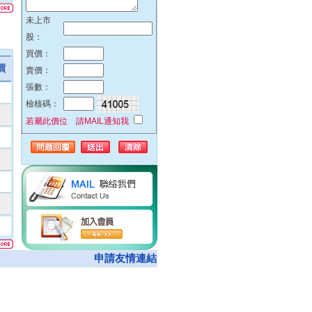
51%
未上市
42%
股：
32%
買價：
23%
價
賣價：
00%
張數：
00%
檢核碼：
00%
若屬此價位 請MAIL通知我
00%
74%
00%
62%
00%
05%
00%
08%
申請友情連結
50%
00%
00%