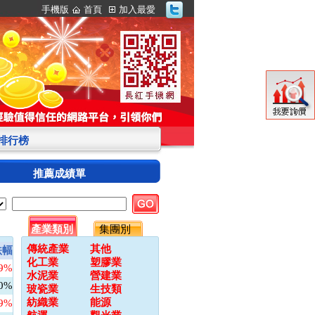
手機版
首頁
加入最愛
S排行榜
推薦成績單
產業類別
集團別
傳統產業
其他
跌幅
化工業
塑膠業
09%
水泥業
營建業
00%
玻瓷業
生技類
紡織業
能源
79%