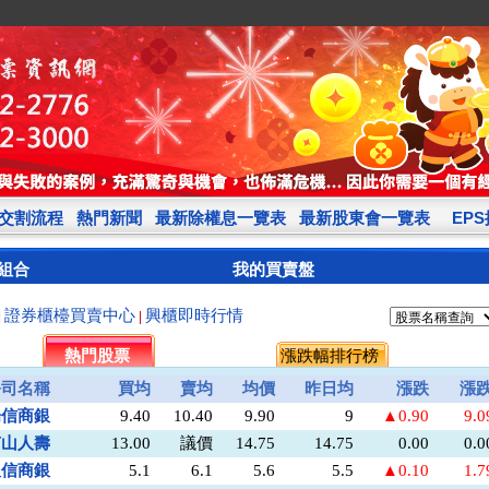
交割流程
熱門新聞
最新除權息一覽表
最新股東會一覽表
EP
組合
我的買賣盤
證券櫃檯買賣中心
興櫃即時行情
|
|
熱門股票
漲跌幅排行榜
公司名稱
買均
賣均
均價
昨日均
漲跌
漲
陽信商銀
9.40
10.40
9.90
9
▲0.90
9.
南山人壽
13.00
議價
14.75
14.75
0.00
0.
板信商銀
5.1
6.1
5.6
5.5
▲0.10
1.