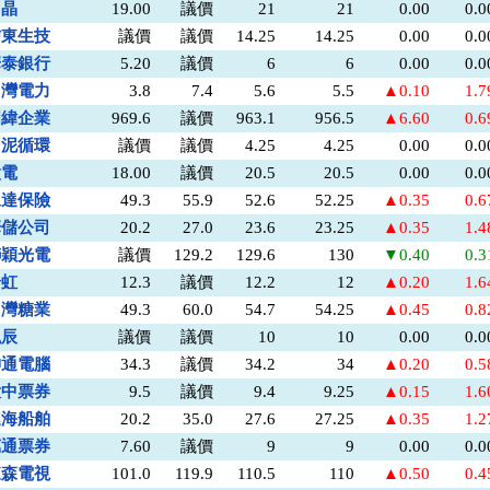
力晶
19.00
議價
21
21
0.00
0.
信東生技
議價
議價
14.25
14.25
0.00
0.
華泰銀行
5.20
議價
6
6
0.00
0.
台灣電力
3.8
7.4
5.6
5.5
▲0.10
1.
明緯企業
969.6
議價
963.1
956.5
▲6.60
0.
台泥循環
議價
議價
4.25
4.25
0.00
0.
太電
18.00
議價
20.5
20.5
0.00
0.
永達保險
49.3
55.9
52.6
52.25
▲0.35
0.
華儲公司
20.2
27.0
23.6
23.25
▲0.35
1.
聯穎光電
議價
129.2
129.6
130
▼0.40
0.
全虹
12.3
議價
12.2
12
▲0.20
1.
台灣糖業
49.3
60.0
54.7
54.25
▲0.45
0.
泓辰
議價
議價
10
10
0.00
0.
神通電腦
34.3
議價
34.2
34
▲0.20
0.
大中票券
9.5
議價
9.4
9.25
▲0.15
1.
連海船舶
20.2
35.0
27.6
27.25
▲0.35
1.
萬通票券
7.60
議價
9
9
0.00
0.
東森電視
101.0
119.9
110.5
110
▲0.50
0.