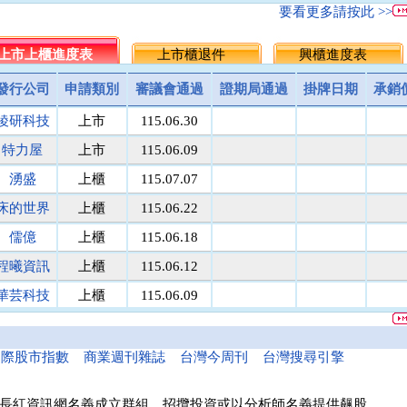
名佳利金
1.8
9.6
5.7
5.5
▲0.20
3.
要看更多請按此 >>
統一投信
464.5
512.0
488.3
486.25
▲2.05
0.
台灣集保
上市上櫃進度表
131.1
上市櫃退件
171.8
151.5
149.5
興櫃進度表
▲2.00
1.
馬上發
議價
8.1
8.1
8
▲0.10
1.
發行公司
申請類別
審議會通過
證期局通過
掛牌日期
承銷
民間全民
議價
議價
10
10
0.00
0.
稜研科技
上市
115.06.30
鎧鉅科技
議價
議價
20
20
0.00
0.
萬里遊
10.0
議價
10.0
10
0.00
0.
特力屋
上市
115.06.09
醫電鼎眾
議價
41.9
42.0
42
0.00
0.
湧盛
上櫃
115.07.07
三信商銀
議價
13.7
13.6
13.5
▲0.10
0.
床的世界
上櫃
115.06.22
菘凱科技
議價
10.0
10.0
10
0.00
0.
東盈光電
議價
16.2
16.1
16
▲0.10
0.
儒億
上櫃
115.06.18
匯頂電腦
議價
10.0
10.0
10
0.00
0.
程曦資訊
上櫃
115.06.12
南美特科
議價
364.5
364.8
365
▼0.20
0.
華芸科技
上櫃
115.06.09
台塑網科
70.00
議價
86
86
0.00
0.
精華生醫
上櫃
115.06.16
捷揚光電
議價
249.5
249.8
250
▼0.20
0.
新德科技
議價
20.1
20.1
20
▲0.10
0.
和亞智慧
上櫃
115.05.21
國際股市指數
商業週刊雜誌
台灣今周刊
台灣搜尋引擎
富宸材料
議價
154.9
155.0
155
0.00
0.
諾瓦材料
議價
50.0
50.0
50
0.00
0.
長紅資訊網名義成立群組、招攬投資或以分析師名義提供飆股，