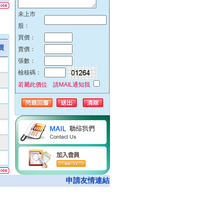
51%
未上市
42%
股：
32%
買價：
23%
價
賣價：
00%
張數：
00%
檢核碼：
00%
若屬此價位 請MAIL通知我
00%
74%
00%
62%
00%
05%
00%
08%
申請友情連結
50%
00%
00%