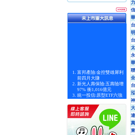
富邦產險:金控雙雄犀利
前四月大賺
新光人壽保險:五壽險增
97% 衝1,016億元
統一投信:原型ETF六強
漲逾九成
統一投信:主動式ETF溢
價 被盯上
新光人壽保險:新壽Q1外
價金將達996億
宇辰系統科技:宇辰業績
創新高 啟動興櫃轉上櫃