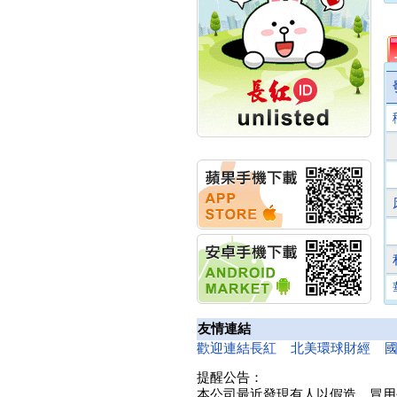
計畫
明緯企業:明緯永續科技
競賽 以電源驅動善的力
量
秀育企業:秀育SHO-U儲
能系統 獲國內首張CNS
認證
聯博投信:聯博00404A
從容擁抱台股主流
華旭先進:代重要子公司
碩通散熱股份有限公司
公告董事會通過發言人
及代理發
華旭先進:代重要子公司
碩通散熱股份有限公司
公告董事會決議發行員
工認股權
華旭先進:代重要子公司
碩通散熱股份有限公司
友情連結
公告董事會追認113年
向關係
歡迎連結長紅
北美環球財經
華旭先進:代重要子公司
提醒公告：
碩通散熱股份有限公司
本公司最近發現有人以假造、冒用