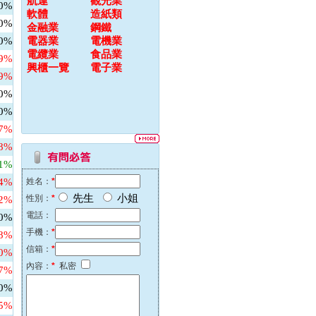
航運
觀光業
00%
軟體
造紙類
00%
金融業
鋼鐵
00%
電器業
電機業
電纜業
食品業
79%
興櫃一覽
電子業
69%
00%
00%
67%
48%
31%
64%
姓名：
*
先生
小姐
性別：
*
82%
電話：
00%
手機：
*
58%
信箱：
*
60%
內容：
*
私密
27%
00%
45%