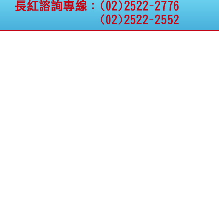
權資產
仁新醫藥:代重要子公司
BeliteBio,Inc公告受邀參
加第27屆眼
巨生生醫:公告本公司
MPB-1523MRI顯影劑-
肝細胞癌接獲美國FD
格斯科技*:公告調整本
公司私募專區資訊(董事
會決議日起兩日內應申
報相關資
格斯科技*:公告更正
115/05/12重訊內容(停
止過戶起始日期)
將捷:代子公司忠明營造
工程股份有限公司公告
「新北市淡水區海鷗段
11
阿波羅電力:公告本公司
法人監察人改派代表人
永信藥品工業:本公司委
外廠商活動網站消費者
資訊外流事宜