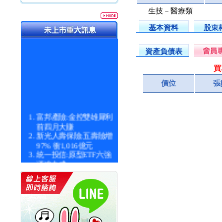
生技－醫療類
基本資料
股東
資產負債表
買
價位
張
富邦產險:金控雙雄犀利
前四月大賺
新光人壽保險:五壽險增
97% 衝1,016億元
統一投信:原型ETF六強
漲逾九成
統一投信:主動式ETF溢
價 被盯上
新光人壽保險:新壽Q1外
價金將達996億
宇辰系統科技:宇辰業績
創新高 啟動興櫃轉上櫃