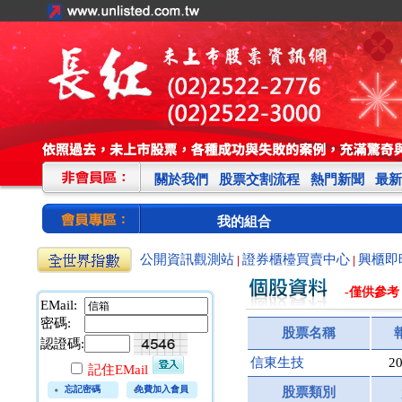
關於我們
股票交割流程
熱門新聞
最新
我的組合
公開資訊觀測站
證券櫃檯買賣中心
興櫃即
|
|
-僅供參考
EMail:
密碼:
股票名稱
認證碼:
信東生技
20
記住EMail
忘記密碼
免費加入會員
股票類別