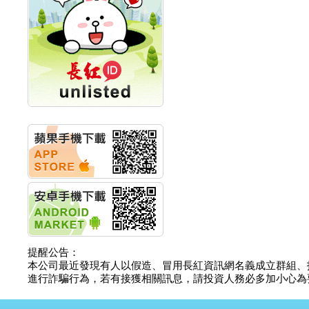
計畫
明緯企業:明緯永續科技
競賽 以電源驅動善的力
量
秀育企業:秀育SHO-U儲
能系統 獲國內首張CNS
認證
聯博投信:聯博00404A
從容擁抱台股主流
華旭先進:代重要子公司
碩通散熱股份有限公司
公告董事會通過發言人
及代理發
華旭先進:代重要子公司
碩通散熱股份有限公司
公告董事會決議發行員
工認股權
華旭先進:代重要子公司
碩通散熱股份有限公司
提醒公告：
公告董事會追認113年
本公司最近發現有人以假造、冒用長紅資訊網名義成立群組、
向關係
進行詐騙行為，若有接獲相關訊息，請投資人務必多加小心為要，如
華旭先進:代重要子公司
碩通散熱股份有限公司
公告向關係人取得使用